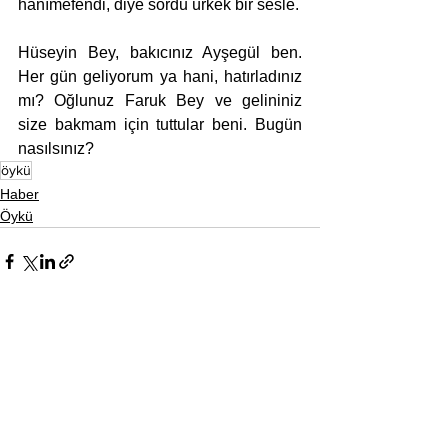
hanımefendi, diye sordu ürkek bir sesle. 
Hüseyin Bey, bakıcınız Ayşegül ben. 
Her gün geliyorum ya hani, hatırladınız 
mı? Oğlunuz Faruk Bey ve gelininiz 
size bakmam için tuttular beni. Bugün 
nasılsınız?
öykü
Haber
Öykü
Hepsini Gör
Son Yazılar