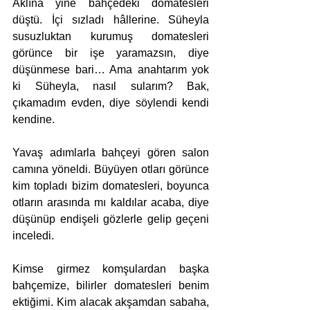
Aklına yine bahçedeki domatesleri 
düştü. İçi sızladı hâllerine. Süheyla 
susuzluktan kurumuş domatesleri 
görünce bir işe yaramazsın, diye 
düşünmese bari… Ama anahtarım yok 
ki Süheyla, nasıl sularım? Bak, 
çıkamadım evden, diye söylendi kendi 
kendine.
Yavaş adımlarla bahçeyi gören salon 
camına yöneldi. Büyüyen otları görünce 
kim topladı bizim domatesleri, boyunca 
otların arasında mı kaldılar acaba, diye 
düşünüp endişeli gözlerle gelip geçeni 
inceledi.
Kimse girmez komşulardan başka 
bahçemize, bilirler domatesleri benim 
ektiğimi. Kim alacak akşamdan sabaha, 