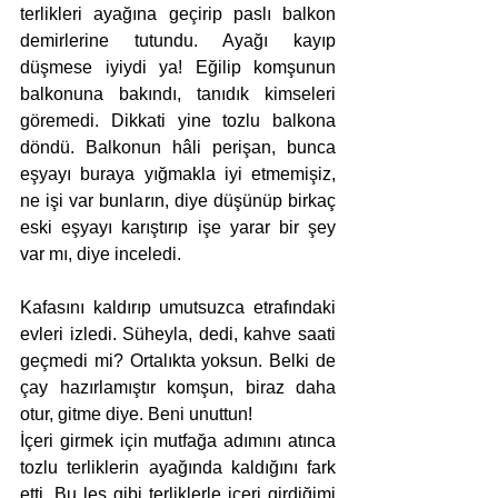
terlikleri ayağına geçirip paslı balkon 
demirlerine tutundu. Ayağı kayıp 
düşmese iyiydi ya! Eğilip komşunun 
balkonuna bakındı, tanıdık kimseleri 
göremedi. Dikkati yine tozlu balkona 
döndü. Balkonun hâli perişan, bunca 
eşyayı buraya yığmakla iyi etmemişiz, 
ne işi var bunların, diye düşünüp birkaç 
eski eşyayı karıştırıp işe yarar bir şey 
var mı, diye inceledi.
Kafasını kaldırıp umutsuzca etrafındaki 
evleri izledi. Süheyla, dedi, kahve saati 
geçmedi mi? Ortalıkta yoksun. Belki de 
çay hazırlamıştır komşun, biraz daha 
otur, gitme diye. Beni unuttun!
İçeri girmek için mutfağa adımını atınca 
tozlu terliklerin ayağında kaldığını fark 
etti. Bu leş gibi terliklerle içeri girdiğimi 