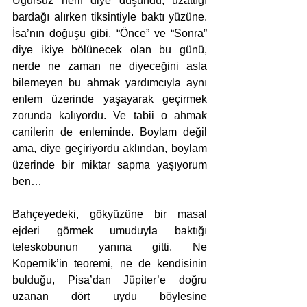
Uğursuz herif diye düşündü, uzattığı 
bardağı alırken tiksintiyle baktı yüzüne. 
İsa’nın doğuşu gibi, “Önce” ve “Sonra” 
diye ikiye bölünecek olan bu günü, 
nerde ne zaman ne diyeceğini asla 
bilemeyen bu ahmak yardımcıyla aynı 
enlem üzerinde yaşayarak geçirmek 
zorunda kalıyordu. Ve tabii o ahmak 
canilerin de enleminde. Boylam değil 
ama, diye geçiriyordu aklından, boylam 
üzerinde bir miktar sapma yaşıyorum 
ben…
Bahçeyedeki, gökyüzüne bir masal 
ejderi görmek umuduyla baktığı 
teleskobunun yanına gitti. Ne 
Kopernik’in teoremi, ne de kendisinin 
bulduğu, Pisa’dan Jüpiter’e doğru 
uzanan dört uydu böylesine 