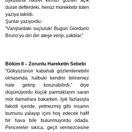
uykusuna hasret kırmızı gözleri açık 
duran defterdeki, henüz mürekkebi tüten 
yazıya takıldı. 
Şunlar yazıyordu: 
“Varışlardaki suçluluk! Bugün Giordano 
Bruno’yu diri diri ateşe verip, yaktılar.”
Bölüm II – Zorunlu Hareketin Sebebi
“Gökyüzünün kabahati gözlemlenebilir 
olmasında, halbuki kendini bilinemez 
hale getirip korunabilirdi,” diye 
düşünüyordu küçük parmaklarını saran 
mor damarlara bakarken. Işık fazlasıyla 
fakirdi içeride, yetmezmiş gibi insanın 
burnunu yalayıp içini hoş edecek hafif 
bir hava bile bulunmuyordu odada. 
Pencereler sıkıca, geçit vermezcesine 