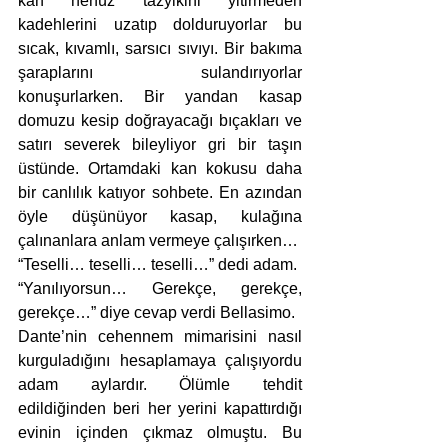
kan henüz tazyikini yitirmeden 
kadehlerini uzatıp dolduruyorlar bu 
sıcak, kıvamlı, sarsıcı sıvıyı. Bir bakıma 
şaraplarını sulandırıyorlar 
konuşurlarken. Bir yandan kasap 
domuzu kesip doğrayacağı bıçakları ve 
satırı severek bileyliyor gri bir taşın 
üstünde. Ortamdaki kan kokusu daha 
bir canlılık katıyor sohbete. En azından 
öyle düşünüyor kasap, kulağına 
çalınanlara anlam vermeye çalışırken…
“Teselli… teselli… teselli…” dedi adam.
“Yanılıyorsun… Gerekçe, gerekçe, 
gerekçe…” diye cevap verdi Bellasimo.
Dante’nin cehennem mimarisini nasıl 
kurguladığını hesaplamaya çalışıyordu 
adam aylardır. Ölümle tehdit 
edildiğinden beri her yerini kapattırdığı 
evinin içinden çıkmaz olmuştu. Bu 