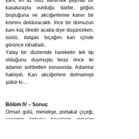
yanı, en az otuz santimlik şaşmaz bir 
kasaturayla vurduğu darbe, göğüs 
boşluğuna ve akciğerlerine kanın bir 
kısmını dolduracaktı. İrice bir domuzun 
kanı kaç litredir acaba diye düşünürken, 
süslü, dalgalı bıçağını kan içinde 
görünce rahatladı.
Yatay bir düzlemde hareketin tek tip 
olduğunu duymuştu biraz önce iki 
adamın sohbetleri esnasında. Adamlar 
haklıydı. Kan akciğerlere dolmamıştı 
şükür ki…
Bölüm IV – Sonuç
Orman gülü, menekşe, portakal çiçeği, 
yasemin kokusu havaların mevsim 
normallerine dönmesiyle birlikte çok 
güçlü bir rüzgarın önüne katılıp çok 