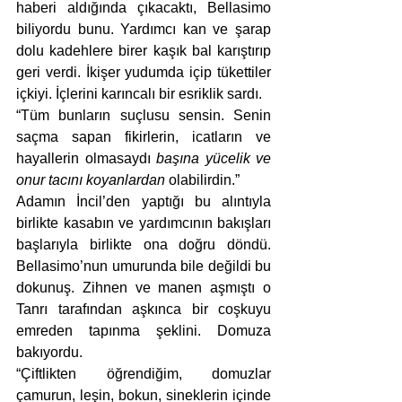
haberi aldığında çıkacaktı, Bellasimo 
biliyordu bunu. Yardımcı kan ve şarap 
dolu kadehlere birer kaşık bal karıştırıp 
geri verdi. İkişer yudumda içip tükettiler 
içkiyi. İçlerini karıncalı bir esriklik sardı. 
“Tüm bunların suçlusu sensin. Senin 
saçma sapan fikirlerin, icatların ve 
hayallerin olmasaydı 
başına yücelik ve 
onur tacını koyanlardan
 olabilirdin.”
Adamın İncil’den yaptığı bu alıntıyla 
birlikte kasabın ve yardımcının bakışları 
başlarıyla birlikte ona doğru döndü. 
Bellasimo’nun umurunda bile değildi bu 
dokunuş. Zihnen ve manen aşmıştı o 
Tanrı tarafından aşkınca bir coşkuyu 
emreden tapınma şeklini. Domuza 
bakıyordu.
“Çiftlikten öğrendiğim, domuzlar 
çamurun, leşin, bokun, sineklerin içinde 