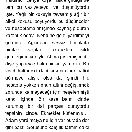
Yardımcı içeriye koşar halde girdiğinde 
tam bu vaziyetteydi ve düşünüyordu 
işte. Yağlı bir kokuyla tavsamış ağır bir 
alkol kokusu boyuyordu bu düşünceler 
ve hesaplamalar içinde kaynaşıp duran 
karanlık odayı. Kendine geldi yardımcıyı 
görünce. Ağzından sessiz hırıltılarla 
birlikte saçılan tükürükleri sildi 
gömleğinin yeniyle. Altına pislemiş midir 
diye şüpheyle baktı bir an yardımcı. Bu 
vecd halindeki dahi adamın her halini 
görmeye alışık olsa da, şimdi hiç 
hesapta yokken onun altını değiştirmek 
zorunda kalmayacağı için neşelenmişti 
kendi içinde. Bir kase balın içinde 
kurumuş bir dal parçası duruyordu 
tepsinin içinde. Ekmekler küflenmiş…  
Adam yardımcıya ne işin var burada der 
gibi baktı. Sorusuna karşılık tatmin edici 