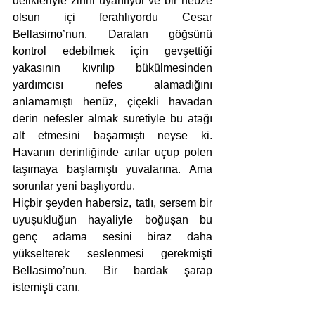
delikleriyle zihni uyarılıyor ve bir nebze 
olsun içi ferahlıyordu Cesar 
Bellasimo’nun. Daralan göğsünü 
kontrol edebilmek için gevşettiği 
yakasının kıvrılıp bükülmesinden 
yardımcısı nefes alamadığını 
anlamamıştı henüz, çiçekli havadan 
derin nefesler almak suretiyle bu atağı 
alt etmesini başarmıştı neyse ki. 
Havanın derinliğinde arılar uçup polen 
taşımaya başlamıştı yuvalarına. Ama 
sorunlar yeni başlıyordu. 
Hiçbir şeyden habersiz, tatlı, sersem bir 
uyuşukluğun hayaliyle boğuşan bu 
genç adama sesini biraz daha 
yükselterek seslenmesi gerekmişti 
Bellasimo’nun. Bir bardak şarap 
istemişti canı. 