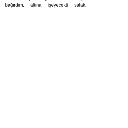
bağırdım, altına işeyecekti salak. 
Koşarak gitti, elleri titriyordu. Hemen 
uzattı bana boyamı, yerime geçerken 
göt Ta rık dedim heceleyerek. Ağlamam 
geçti bunu söyleyince.
öykü
Haber
Öykü
Hepsini Gör
Son Yazılar