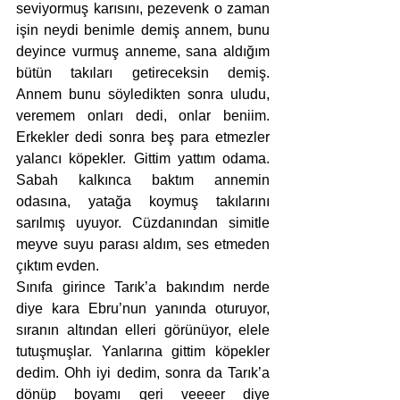
seviyormuş karısını, pezevenk o zaman 
işin neydi benimle demiş annem, bunu 
deyince vurmuş anneme, sana aldığım 
bütün takıları getireceksin demiş. 
Annem bunu söyledikten sonra uludu, 
veremem onları dedi, onlar beniim. 
Erkekler dedi sonra beş para etmezler 
yalancı köpekler. Gittim yattım odama. 
Sabah kalkınca baktım annemin 
odasına, yatağa koymuş takılarını 
sarılmış uyuyor. Cüzdanından simitle 
meyve suyu parası aldım, ses etmeden 
çıktım evden.
Sınıfa girince Tarık’a bakındım nerde 
diye kara Ebru’nun yanında oturuyor, 
sıranın altından elleri görünüyor, elele 
tutuşmuşlar. Yanlarına gittim köpekler 
dedim. Ohh iyi dedim, sonra da Tarık’a 
dönüp boyamı geri veeeer diye 