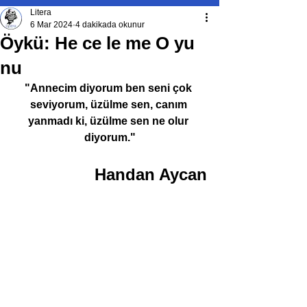
Litera
6 Mar 2024
4 dakikada okunur
Öykü: He ce le me O yu
nu
"Annecim diyorum ben seni çok 
seviyorum, üzülme sen, canım 
yanmadı ki, üzülme sen ne olur 
diyorum."
Handan Aycan