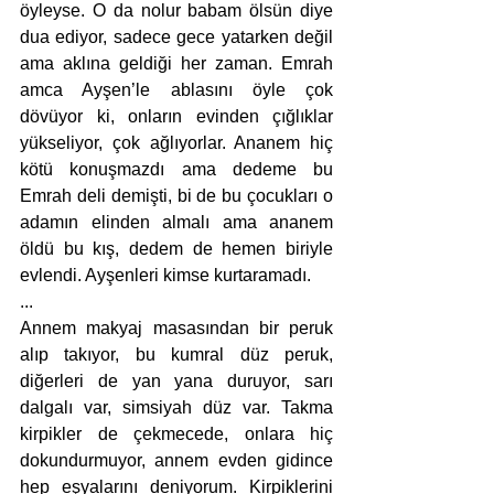
öyleyse. O da nolur babam ölsün diye 
dua ediyor, sadece gece yatarken değil 
ama aklına geldiği her zaman. Emrah 
amca Ayşen’le ablasını öyle çok 
dövüyor ki, onların evinden çığlıklar 
yükseliyor, çok ağlıyorlar. Ananem hiç 
kötü konuşmazdı ama dedeme bu 
Emrah deli demişti, bi de bu çocukları o 
adamın elinden almalı ama ananem 
öldü bu kış, dedem de hemen biriyle 
evlendi. Ayşenleri kimse kurtaramadı.
...
Annem makyaj masasından bir peruk 
alıp takıyor, bu kumral düz peruk, 
diğerleri de yan yana duruyor, sarı 
dalgalı var, simsiyah düz var. Takma 
kirpikler de çekmecede, onlara hiç 
dokundurmuyor, annem evden gidince 
hep eşyalarını deniyorum. Kirpiklerini 