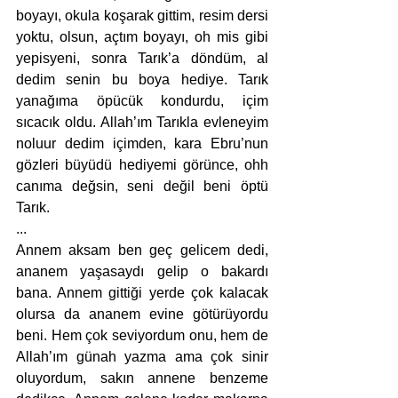
boyayı, okula koşarak gittim, resim dersi 
yoktu, olsun, açtım boyayı, oh mis gibi 
yepisyeni, sonra Tarık’a döndüm, al 
dedim senin bu boya hediye. Tarık 
yanağıma öpücük kondurdu, içim 
sıcacık oldu. Allah’ım Tarıkla evleneyim 
noluur dedim içimden, kara Ebru’nun 
gözleri büyüdü hediyemi görünce, ohh 
canıma değsin, seni değil beni öptü 
Tarık.
...
Annem aksam ben geç gelicem dedi, 
ananem yaşasaydı gelip o bakardı 
bana. Annem gittiği yerde çok kalacak 
olursa da ananem evine götürüyordu 
beni. Hem çok seviyordum onu, hem de 
Allah’ım günah yazma ama çok sinir 
oluyordum, sakın annene benzeme 