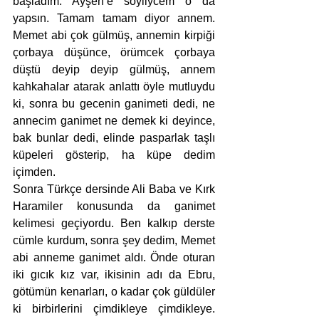
başladım. Ayşen’e söyliycem o da 
yapsın. Tamam tamam diyor annem. 
Memet abi çok gülmüş, annemin kirpiği 
çorbaya düşünce, örümcek çorbaya 
düştü deyip deyip gülmüş, annem 
kahkahalar atarak anlattı öyle mutluydu 
ki, sonra bu gecenin ganimeti dedi, ne 
annecim ganimet ne demek ki deyince, 
bak bunlar dedi, elinde pasparlak taşlı 
küpeleri gösterip, ha küpe dedim 
içimden. 
Sonra Türkçe dersinde Ali Baba ve Kırk 
Haramiler konusunda da ganimet 
kelimesi geçiyordu. Ben kalkıp derste 
cümle kurdum, sonra şey dedim, Memet 
abi anneme ganimet aldı. Önde oturan 
iki gıcık kız var, ikisinin adı da Ebru, 
götümün kenarları, o kadar çok güldüler 
ki birbirlerini çimdikleye çimdikleye. 