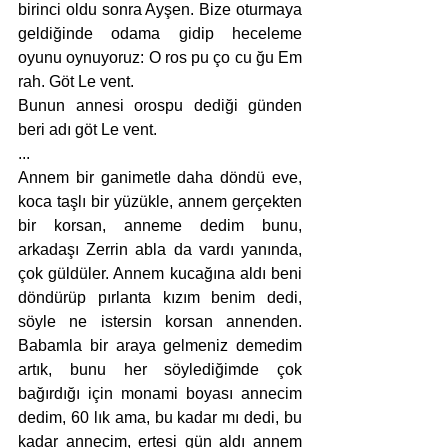
birinci oldu sonra Ayşen. Bize oturmaya 
geldiğinde odama gidip heceleme 
oyunu oynuyoruz: O ros pu ço cu ğu Em 
rah. Göt Le vent. 
Bunun annesi orospu dediği günden 
beri adı göt Le vent.
...
Annem bir ganimetle daha döndü eve, 
koca taşlı bir yüzükle, annem gerçekten 
bir korsan, anneme dedim bunu, 
arkadaşı Zerrin abla da vardı yanında, 
çok güldüler. Annem kucağına aldı beni 
döndürüp pırlanta kızım benim dedi, 
söyle ne istersin korsan annenden. 
Babamla bir araya gelmeniz demedim 
artık, bunu her söylediğimde çok 
bağırdığı için monami boyası annecim 
dedim, 60 lık ama, bu kadar mı dedi, bu 
kadar annecim, ertesi gün aldı annem 