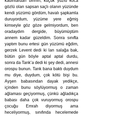
kadınlardan birinin, küçük yüzlü koca 
gözlü olan sapsarı saçlı olanın yüzünde 
kendi yüzümü gördüm, havalı şapkamla 
duruyordum, yüzüme yere eğmiş 
kimseyle göz göze gelmiyordum, ben 
oradaydım dergide, büyümüştüm 
annem kadar güzeldim. Sonra sınıfta 
yaptım bunu ertesi gün yüzümü eğdim, 
gerzek Levent dedi ki lan salağa bak, 
bütün gün böyle aptal aptal durdu, 
sonra da Tarık’a dedi ki şey dedi, annesi 
orospu bunun. Tarık bana baktı duydum 
mu diye, duydum, çok kötü bişi bu. 
Ayşen babasından dayak yedikçe, 
içinden bunu söylüyormuş o zaman 
ağlaması geçiyormuş, çünkü ağladıkça 
babası daha çok vuruyormuş orospu 
çocuğu Emrah diyormuş ama 
heceliyormuş, sınıfında hecelemede 