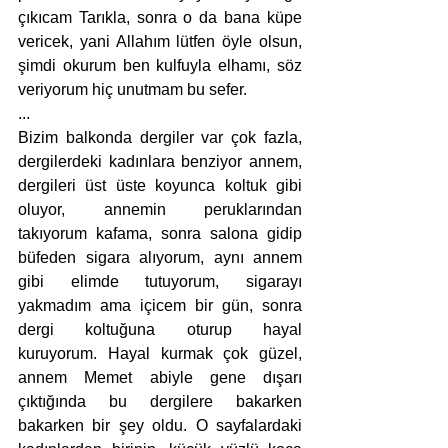
çıkıcam Tarıkla, sonra o da bana küpe 
vericek, yani Allahım lütfen öyle olsun, 
şimdi okurum ben kulfuyla elhamı, söz 
veriyorum hiç unutmam bu sefer.
...
Bizim balkonda dergiler var çok fazla, 
dergilerdeki kadınlara benziyor annem, 
dergileri üst üste koyunca koltuk gibi 
oluyor, annemin peruklarından 
takıyorum kafama, sonra salona gidip 
büfeden sigara alıyorum, aynı annem 
gibi elimde tutuyorum, sigarayı 
yakmadım ama içicem bir gün, sonra 
dergi koltuğuna oturup hayal 
kuruyorum. Hayal kurmak çok güzel, 
annem Memet abiyle gene dışarı 
çıktığında bu dergilere bakarken 
bakarken bir şey oldu. O sayfalardaki 