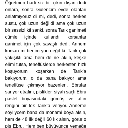
Öğretmen hadi siz bir çıkın dışarı dedi 
onlara, sonra Gülencim evde olanları 
anlatmıyoruz di mi, dedi, sonra herkes 
sustu, çok uzun değildi ama çok uzun 
bir sessizlikti sanki, sonra Tarık ganimeti 
cümle içinde kullandı, korsanlar 
ganimet için çok savaştı dedi. Annem 
korsan mı benim yoo değil ki. Tarık çok 
yakışıklı ama hem de ne akıllı, keşke 
elimi tutsa, teneffüslerde herkesten hızlı 
koşuyorum, koşarken de Tarık’a 
bakıyorum, o da bana bakıyor ama 
teneffüse çıkmıyor bazenleri, Ebrular 
sarıyor etrafını, pislikler, siyah saçlı Ebru 
pastel boyasındaki gümüş ve altın 
rengini bir tek Tarık’a veriyor. Anneme 
söyliycem bana da monami boya alsın, 
hem de 48 lik değil 60 lık alsın, görür o 
pis Ebru. Hem ben büyüyünce yemeğe 