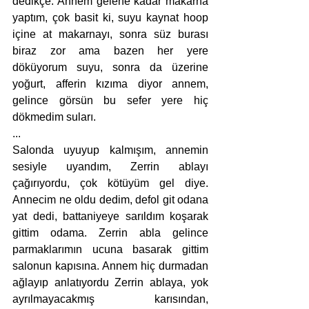
dedikçe. Annem gelene kadar makarna 
yaptım, çok basit ki, suyu kaynat hoop 
içine at makarnayı, sonra süz burası 
biraz zor ama bazen her yere 
döküyorum suyu, sonra da üzerine 
yoğurt, afferin kızıma diyor annem, 
gelince görsün bu sefer yere hiç 
dökmedim suları. 
...
Salonda uyuyup kalmışım, annemin 
sesiyle uyandım, Zerrin ablayı 
çağırıyordu, çok kötüyüm gel diye. 
Annecim ne oldu dedim, defol git odana 
yat dedi, battaniyeye sarıldım koşarak 
gittim odama. Zerrin abla gelince 
parmaklarımın ucuna basarak gittim 
salonun kapısına. Annem hiç durmadan 
ağlayıp anlatıyordu Zerrin ablaya, yok 
ayrılmayacakmış karısından, 