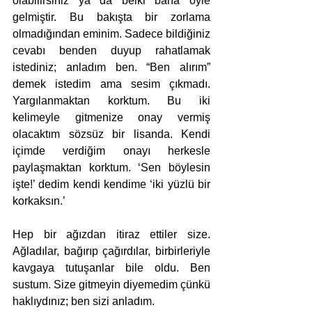
olabilirsiniz ya da belki bana öyle 
gelmiştir. Bu bakışta bir zorlama 
olmadığından eminim. Sadece bildiğiniz 
cevabı benden duyup rahatlamak 
istediniz; anladım ben. “Ben alırım” 
demek istedim ama sesim çıkmadı. 
Yargılanmaktan korktum. Bu iki 
kelimeyle gitmenize onay vermiş 
olacaktım sözsüz bir lisanda. Kendi 
içimde verdiğim onayı herkesle 
paylaşmaktan korktum. ‘Sen böylesin 
işte!’ dedim kendi kendime ‘iki yüzlü bir 
korkaksın.’
Hep bir ağızdan itiraz ettiler size. 
Ağladılar, bağırıp çağırdılar, birbirleriyle 
kavgaya tutuşanlar bile oldu. Ben 
sustum. Size gitmeyin diyemedim çünkü 
haklıydınız; ben sizi anladım. 