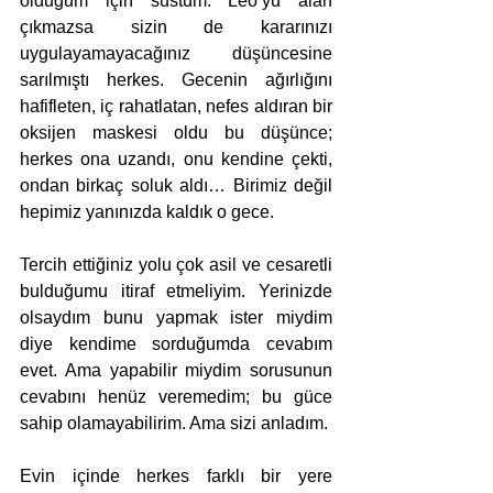
olduğum için sustum. Leo’yu alan 
çıkmazsa sizin de kararınızı 
uygulayamayacağınız düşüncesine 
sarılmıştı herkes. Gecenin ağırlığını 
hafifleten, iç rahatlatan, nefes aldıran bir 
oksijen maskesi oldu bu düşünce; 
herkes ona uzandı, onu kendine çekti, 
ondan birkaç soluk aldı… Birimiz değil 
hepimiz yanınızda kaldık o gece.
Tercih ettiğiniz yolu çok asil ve cesaretli 
bulduğumu itiraf etmeliyim. Yerinizde 
olsaydım bunu yapmak ister miydim 
diye kendime sorduğumda cevabım 
evet. Ama yapabilir miydim sorusunun 
cevabını henüz veremedim; bu güce 
sahip olamayabilirim. Ama sizi anladım. 
Evin içinde herkes farklı bir yere 