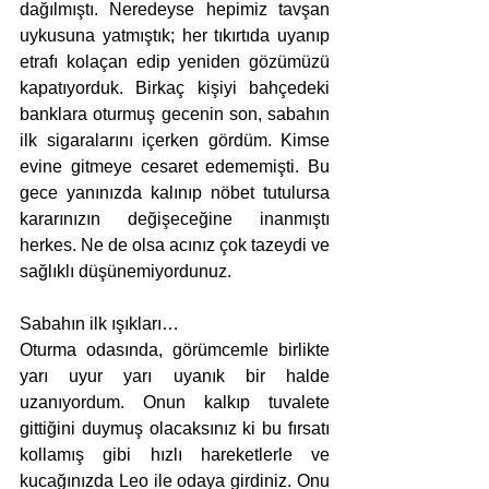
dağılmıştı. Neredeyse hepimiz tavşan 
uykusuna yatmıştık; her tıkırtıda uyanıp 
etrafı kolaçan edip yeniden gözümüzü 
kapatıyorduk. Birkaç kişiyi bahçedeki 
banklara oturmuş gecenin son, sabahın 
ilk sigaralarını içerken gördüm. Kimse 
evine gitmeye cesaret edememişti. Bu 
gece yanınızda kalınıp nöbet tutulursa 
kararınızın değişeceğine inanmıştı 
herkes. Ne de olsa acınız çok tazeydi ve 
sağlıklı düşünemiyordunuz. 
Sabahın ilk ışıkları… 
Oturma odasında, görümcemle birlikte 
yarı uyur yarı uyanık bir halde 
uzanıyordum. Onun kalkıp tuvalete 
gittiğini duymuş olacaksınız ki bu fırsatı 
kollamış gibi hızlı hareketlerle ve 
kucağınızda Leo ile odaya girdiniz. Onu 