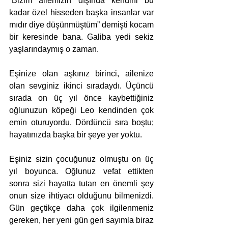
“Bizim ailemizin dışında kendini bu 
kadar özel hisseden başka insanlar var 
mıdır diye düşünmüştüm” demişti kocam 
bir keresinde bana. Galiba yedi sekiz 
yaşlarındaymış o zaman. 
Eşinize olan aşkınız birinci, ailenize 
olan sevginiz ikinci sıradaydı. Üçüncü 
sırada on üç yıl önce kaybettiğiniz 
oğlunuzun köpeği Leo kendinden çok 
emin oturuyordu. Dördüncü sıra boştu; 
hayatınızda başka bir şeye yer yoktu.
Eşiniz sizin çocuğunuz olmuştu on üç 
yıl boyunca. Oğlunuz vefat ettikten 
sonra sizi hayatta tutan en önemli şey 
onun size ihtiyacı olduğunu bilmenizdi. 
Gün geçtikçe daha çok ilgilenmeniz 
gereken, her yeni gün geri sayımla biraz 