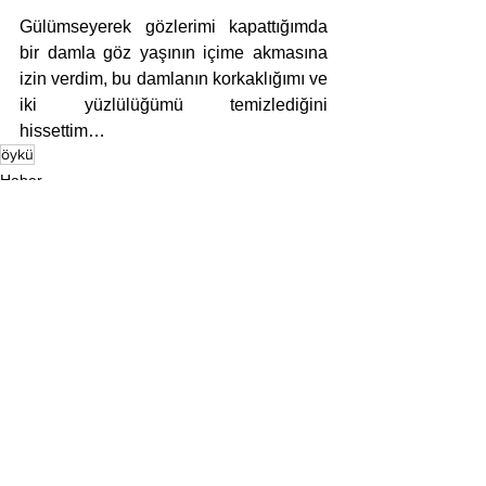
Gülümseyerek gözlerimi kapattığımda 
bir damla göz yaşının içime akmasına 
izin verdim, bu damlanın korkaklığımı ve 
iki yüzlülüğümü temizlediğini 
hissettim…
öykü
Haber
Öykü
Hepsini Gör
Son Yazılar