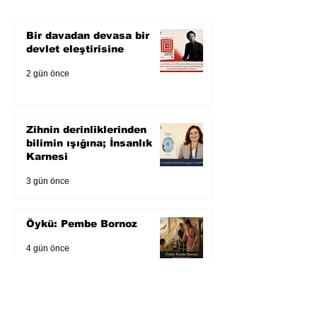
Bir davadan devasa bir
devlet eleştirisine
2 gün önce
Zihnin derinliklerinden
bilimin ışığına; İnsanlık
Karnesi
3 gün önce
Öykü: Pembe Bornoz
4 gün önce