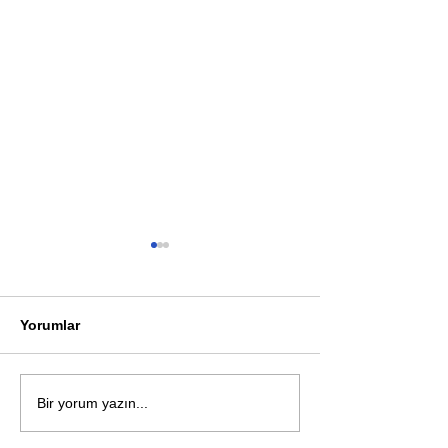
Yorumlar
Öykü: Pembe B
Zihnin derinliklerinden
Bir yorum yazın...
bilimin ışığına; İnsanlık
Karnesi