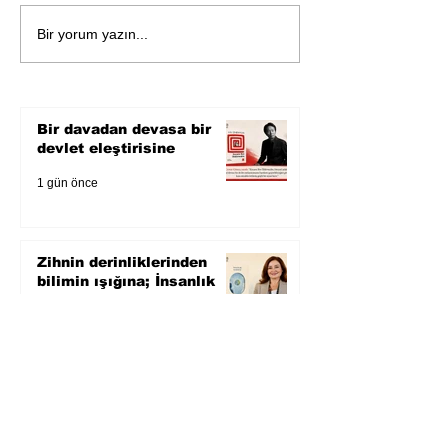
Öykü: Pembe B
Zihnin derinliklerinden
Bir yorum yazın...
bilimin ışığına; İnsanlık
Karnesi
Bir davadan devasa bir
devlet eleştirisine
1 gün önce
Zihnin derinliklerinden
bilimin ışığına; İnsanlık
Karnesi
3 gün önce
Öykü: Pembe Bornoz
3 gün önce