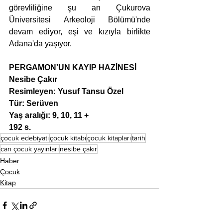
görevliliğine şu an Çukurova 
Üniversitesi Arkeoloji Bölümü'nde 
devam ediyor, eşi ve kızıyla birlikte 
Adana'da yaşıyor.
PERGAMON'UN KAYIP HAZİNESİ
Nesibe Çakır
Resimleyen: Yusuf Tansu Özel
Tür: Serüven
Yaş aralığı: 9, 10, 11 +
192 s.
çocuk edebiyatı
çocuk kitabı
çocuk kitapları
tarih
can çocuk yayınları
nesibe çakır
Haber
Çocuk
Kitap