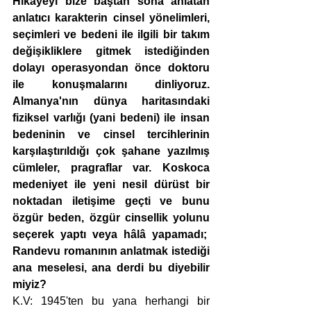
Hikâyeyi bize baştan sona anlatan 
anlatıcı karakterin cinsel yönelimleri, 
seçimleri ve bedeni ile ilgili bir takım 
değişikliklere gitmek istediğinden 
dolayı operasyondan önce doktoru 
ile konuşmalarını dinliyoruz. 
Almanya'nın dünya haritasındaki 
fiziksel varlığı (yani bedeni) ile insan 
bedeninin ve cinsel tercihlerinin 
karşılaştırıldığı çok şahane yazılmış 
cümleler, pragraflar var. Koskoca 
medeniyet ile yeni nesil dürüst bir 
noktadan iletişime geçti ve bunu 
özgür beden, özgür cinsellik yolunu 
seçerek yaptı veya hâlâ yapamadı;  
Randevu romanının anlatmak istediği 
ana meselesi, ana derdi bu diyebilir 
miyiz?  
K.V: 1945'ten bu yana herhangi bir 