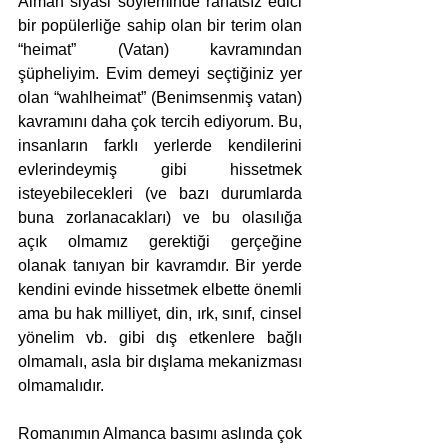
Alman siyasi söyleminde rahatsız edici 
bir popülerliğe sahip olan bir terim olan 
“heimat” (Vatan) kavramından 
şüpheliyim. Evim demeyi seçtiğiniz yer 
olan “wahlheimat” (Benimsenmiş vatan) 
kavramını daha çok tercih ediyorum. Bu, 
insanların farklı yerlerde kendilerini 
evlerindeymiş gibi hissetmek 
isteyebilecekleri (ve bazı durumlarda 
buna zorlanacakları) ve bu olasılığa 
açık olmamız gerektiği gerçeğine 
olanak tanıyan bir kavramdır. Bir yerde 
kendini evinde hissetmek elbette önemli 
ama bu hak milliyet, din, ırk, sınıf, cinsel 
yönelim vb. gibi dış etkenlere bağlı 
olmamalı, asla bir dışlama mekanizması 
olmamalıdır.
Romanımın Almanca basımı aslında çok 