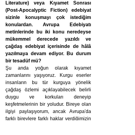
Literature) veya Kıyamet Sonrası 
(Post-Apocalyptic Fiction) edebiyat 
sizinle konuşmayı çok istediğim 
konulardan. Avrupa Edebiyatı 
metinlerinde bu iki konu neredeyse 
mükemmel derecede yazıldı ve 
çağdaş edebiyat içerisinde de hâlâ 
yazılmaya devam ediyor. Bu durum 
bir tesadüf mü?
Şu anda yoğun olarak kıyamet 
zamanlarını yaşıyoruz. Kurgu eserler 
insanların bu tür kurguya yönelik 
çağdaş özlemi açıklayabilecek belirli 
duygu ve korkuları deneyip 
keşfetmelerinin bir yoludur. Bireye olan 
ilgiyi paylaşıyorum, ancak Avrupa'da 
farklı bireylere farklı haklar verdiğimizin 
ve bunun bir sorun olduğunun da 
farkındayım. Fakat genel olarak bu tür 