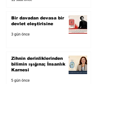
Bir davadan devasa bir
devlet eleştirisine
3 gün önce
Zihnin derinliklerinden
bilimin ışığına; İnsanlık
Karnesi
5 gün önce
Öykü: Pembe Bornoz
6 gün önce