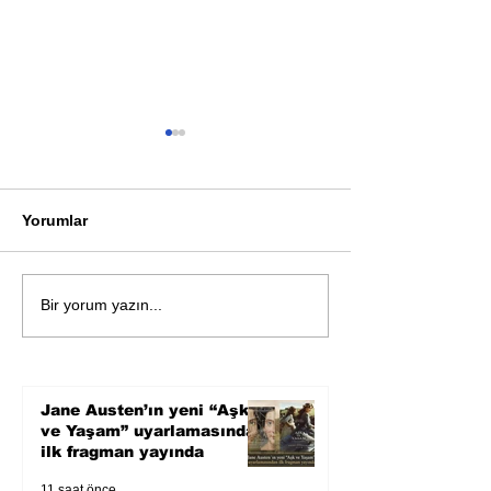
Yorumlar
Köle Jim'in gözünden
Akutagawa ödü
Bir yorum yazın...
yeniden yazılan bir
Nanae Aoyama
Amerikan klasiği
yalnızlık ve kar
üzerine sarsıcı 
roman
Jane Austen’ın yeni “Aşk
ve Yaşam” uyarlamasından
ilk fragman yayında
11 saat önce