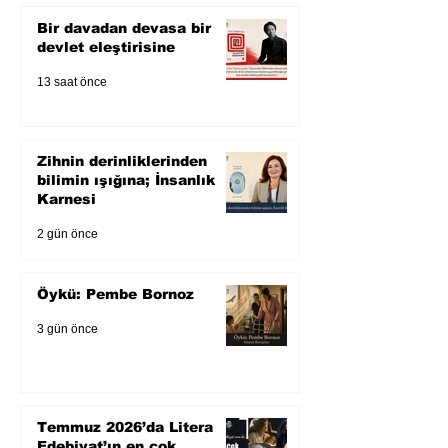
Bir davadan devasa bir
devlet eleştirisine
13 saat önce
Zihnin derinliklerinden
bilimin ışığına; İnsanlık
Karnesi
2 gün önce
Öykü: Pembe Bornoz
3 gün önce
Temmuz 2026’da Litera
Edebiyat’ın en çok