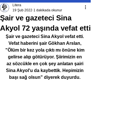
Litera
19 Şub 2022
1 dakikada okunur
Şair ve gazeteci Sina
Akyol 72 yaşında vefat etti
Şair ve gazeteci Sina Akyol vefat etti. 
Vefat haberini şair Gökhan Arslan, 
"Ölüm bir kez yola çıktı mı önüne kim 
gelirse alıp götürüyor. Şiirimizin en 
az sözcükle en çok şey anlatan şairi 
Sina Akyol'u da kaybettik. Hepimizin 
başı sağ olsun" diyerek duyurdu. 