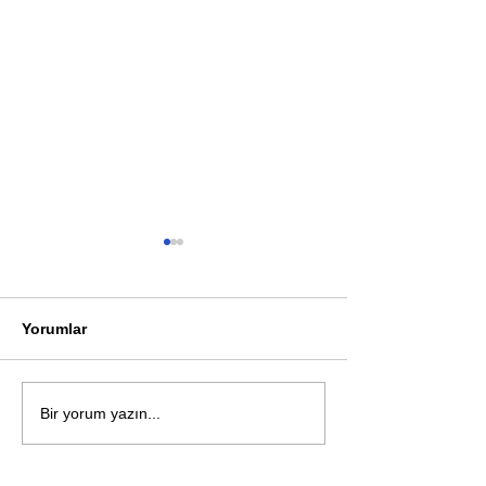
Yorumlar
Öykü: Pembe B
Zihnin derinliklerinden
Bir yorum yazın...
bilimin ışığına; İnsanlık
Karnesi