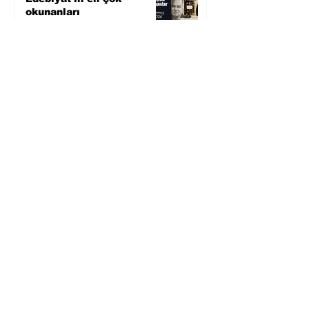
okunanları
4 gün önce
Bugün yaşadığımız her
şeyin adı: Para Gürültüsü
6 gün önce
Yüksel Aksu, Zülfü
Livaneli'nin Balıkçı ve
Oğlu romanını sinemaya
uyarlıyor
7 gün önce
Köle Jim'in gözünden
yeniden yazılan bir
Amerikan klasiği