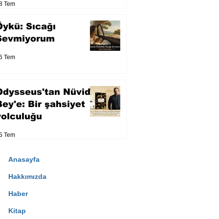
8 Tem
Öykü: Sıcağı
Sevmiyorum
6 Tem
Odysseus'tan Nüvid
Bey'e: Bir şahsiyet
yolculuğu
5 Tem
Anasayfa
Hakkımızda
Haber
Kitap