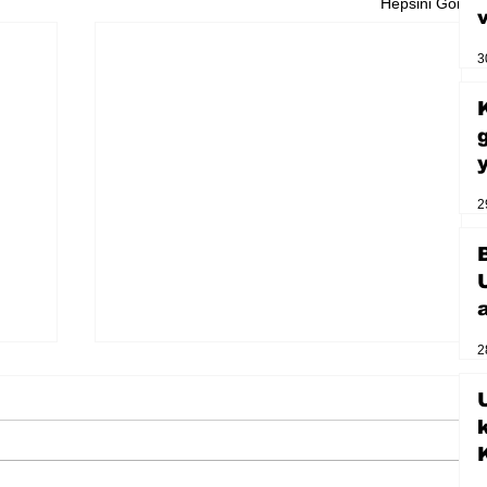
Hepsini Gör
3
2
2
U