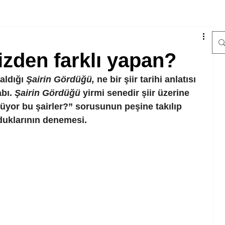
bizden farklı yapan?
aldığı
Şairin Gördüğü,
 ne bir şiir tarihi anlatısı 
bı. 
Şairin Gördüğü
 yirmi senedir şiir üzerine 
üyor bu şairler?” sorusunun peşine takılıp 
duklarının denemesi.