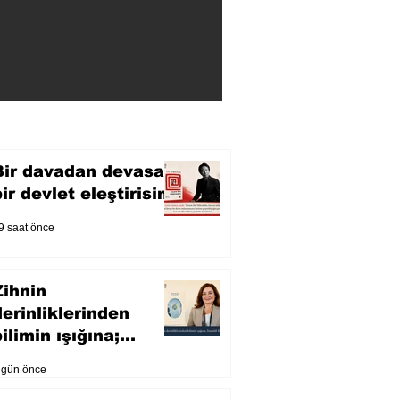
Bir davadan devasa
bir devlet eleştirisine
9 saat önce
Zihnin
derinliklerinden
ilimin ışığına;
İnsanlık Karnesi
 gün önce