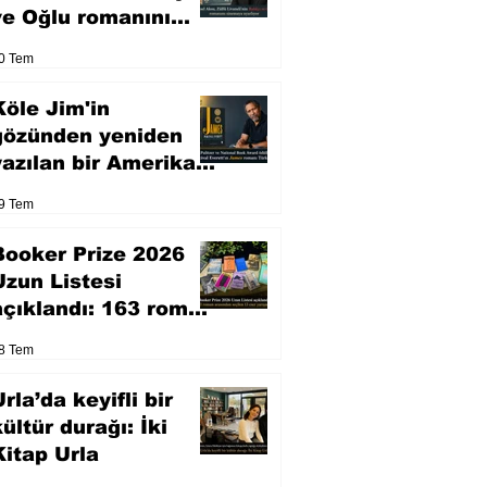
ve Oğlu romanını
sinemaya uyarlıyor
0 Tem
Köle Jim'in
gözünden yeniden
yazılan bir Amerikan
klasiği
9 Tem
Booker Prize 2026
Uzun Listesi
açıklandı: 163 roman
arasından seçilen 13
8 Tem
eser yarışacak
rla’da keyifli bir
kültür durağı: İki
Kitap Urla