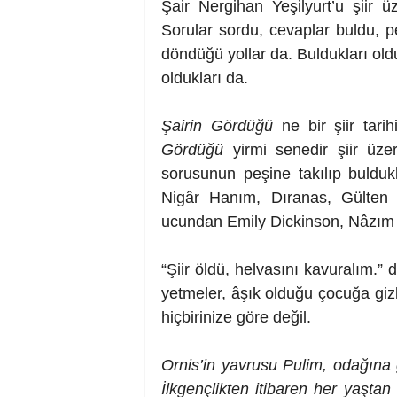
Şair Nergihan Yeşilyurt’u şiir 
Sorular sordu, cevaplar buldu, pe
döndüğü yollar da. Buldukları oldu
oldukları da. 
Şairin Gördüğü
 ne bir şiir tari
Gördüğü
 yirmi senedir şiir üze
sorusunun peşine takılıp bulduk
Nigâr Hanım, Dıranas, Gülten
ucundan Emily Dickinson, Nâzım
“Şiir öldü, helvasını kavuralım.” di
yetmeler, âşık olduğu çocuğa gizli
hiçbirinize göre değil.
Ornis’in yavrusu Pulim, odağına 
İlkgençlikten itibaren her yaşta