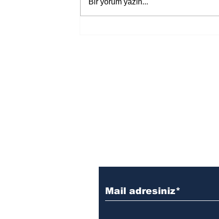
Bir yorum yazın...
Bir davadan devasa bir devlet
eleştirisine