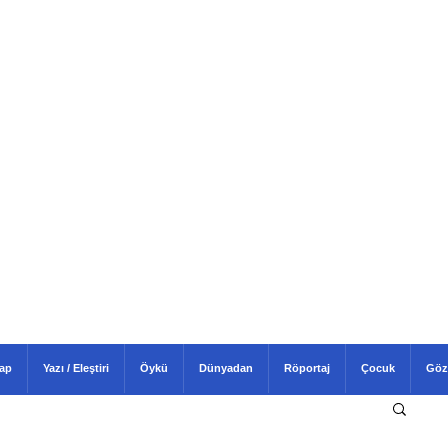
tap
Yazı / Eleştiri
Öykü
Dünyadan
Röportaj
Çocuk
Göz