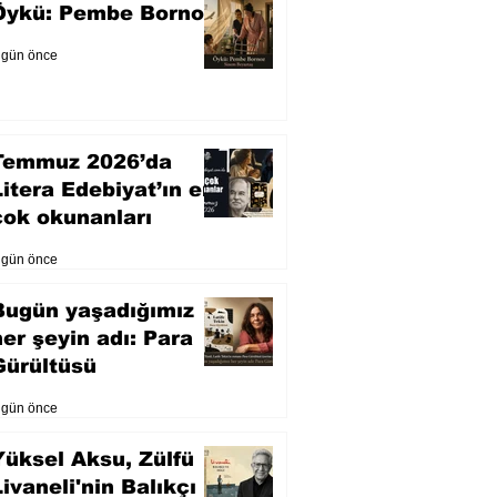
Öykü: Pembe Bornoz
 gün önce
Temmuz 2026’da
Litera Edebiyat’ın en
çok okunanları
 gün önce
Bugün yaşadığımız
her şeyin adı: Para
Gürültüsü
 gün önce
Yüksel Aksu, Zülfü
Livaneli'nin Balıkçı