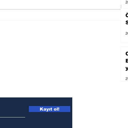
2
Zihnin derinliklerinden bilimin
ışığına; İnsanlık Karnesi
2
2
Kayıt ol!