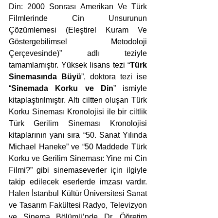
Din: 2000 Sonrası Amerikan Ve Türk 
Filmlerinde Cin Unsurunun 
Çözümlemesi (Eleştirel Kuram Ve 
Göstergebilimsel Metodoloji 
Çerçevesinde)” adlı teziyle 
tamamlamıştır. Yüksek lisans tezi “
Türk 
Sinemasında Büyü
”, doktora tezi ise 
“
Sinemada Korku ve Din
” ismiyle 
kitaplaştırılmıştır. Altı ciltten oluşan Türk 
Korku Sineması Kronolojisi ile bir ciltlik 
Türk Gerilim Sineması Kronolojisi 
kitaplarının yanı sıra “50. Sanat Yılında 
Michael Haneke” ve “50 Maddede Türk 
Korku ve Gerilim Sineması: Yine mi Cin 
Filmi?” gibi sinemaseverler için ilgiyle 
takip edilecek eserlerde imzası vardır. 
Halen İstanbul Kültür Üniversitesi Sanat 
ve Tasarım Fakültesi Radyo, Televizyon 
ve Sinema Bölümü’nde Dr. Öğretim 