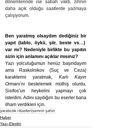
dönemlerinde ise sabah vakti, zihnin 
daha açık olduğu saatlerde yazmaya 
çalışıyorum.
Ben yaratmış olsaydım dediğiniz bir 
yapıt (tablo, öykü, şiir, beste vs…)  
var mı? Nedeniyle birlikte bu yapıtın 
sizin için anlamını açıklar mısınız?
Yazı yolculuğumun henüz başındayım 
ama Raskolnikov (Suç ve Ceza) 
karakterini yaratmak, 
Karlı Kayın 
Ormanı’nı 
bestelemek müthiş olurdu. 
Sisifos’un heykelini yapmayı çok 
isterdim. Adını saydığım bu eserler bana 
ilham verdikleri için.
yaratıcılık ritüelleri
semrin şahin
Haber
Yazı-Eleştiri