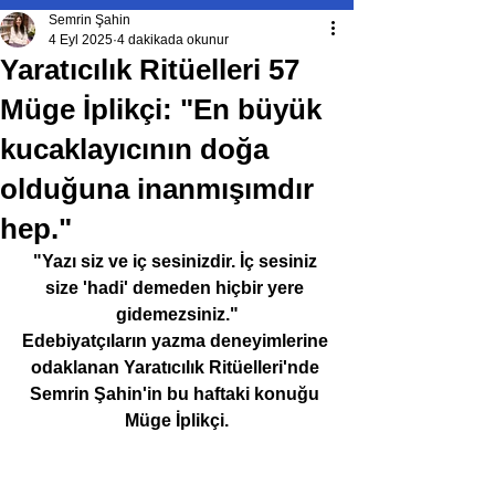
Semrin Şahin
4 Eyl 2025
4 dakikada okunur
Yaratıcılık Ritüelleri 57
Müge İplikçi: "En büyük
kucaklayıcının doğa
olduğuna inanmışımdır
hep."
"Yazı siz ve iç sesinizdir. İç sesiniz 
size 'hadi' demeden hiçbir yere 
gidemezsiniz."
Edebiyatçıların yazma deneyimlerine 
odaklanan Yaratıcılık Ritüelleri'nde 
Semrin Şahin'in bu haftaki konuğu 
Müge İplikçi.