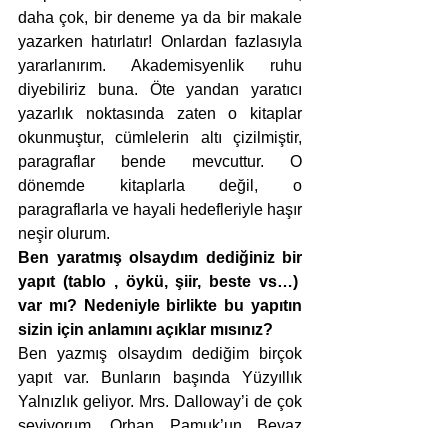
daha çok, bir deneme ya da bir makale 
yazarken hatırlatır! Onlardan fazlasıyla 
yararlanırım. Akademisyenlik ruhu 
diyebiliriz buna. Öte yandan yaratıcı 
yazarlık noktasında zaten o kitaplar 
okunmuştur, cümlelerin altı çizilmiştir, 
paragraflar bende mevcuttur. O 
dönemde kitaplarla değil, o 
paragraflarla ve hayali hedefleriyle haşır 
neşir olurum.
Ben yaratmış olsaydım dediğiniz bir 
yapıt (tablo , öykü, şiir, beste vs…)  
var mı? Nedeniyle birlikte bu yapıtın 
sizin için anlamını açıklar mısınız?
Ben yazmış olsaydım dediğim birçok 
yapıt var. Bunların başında Yüzyıllık 
Yalnızlık geliyor. Mrs. Dalloway’i de çok 
seviyorum. Orhan Pamuk’un Beyaz 