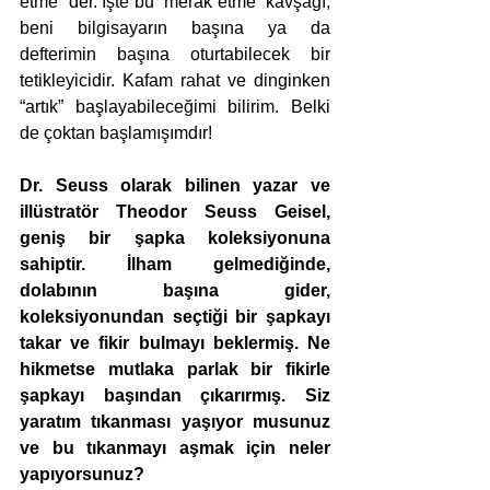
etme” der. İşte bu “merak etme” kavşağı, 
beni bilgisayarın başına ya da 
defterimin başına oturtabilecek bir 
tetikleyicidir. Kafam rahat ve dinginken 
“artık” başlayabileceğimi bilirim. Belki 
de çoktan başlamışımdır!
Dr. Seuss olarak bilinen yazar ve 
illüstratör Theodor Seuss Geisel, 
geniş bir şapka koleksiyonuna 
sahiptir. İlham gelmediğinde, 
dolabının başına gider, 
koleksiyonundan seçtiği bir şapkayı 
takar ve fikir bulmayı beklermiş. Ne 
hikmetse mutlaka parlak bir fikirle 
şapkayı başından çıkarırmış. Siz 
yaratım tıkanması yaşıyor musunuz 
ve bu tıkanmayı aşmak için neler 
yapıyorsunuz?