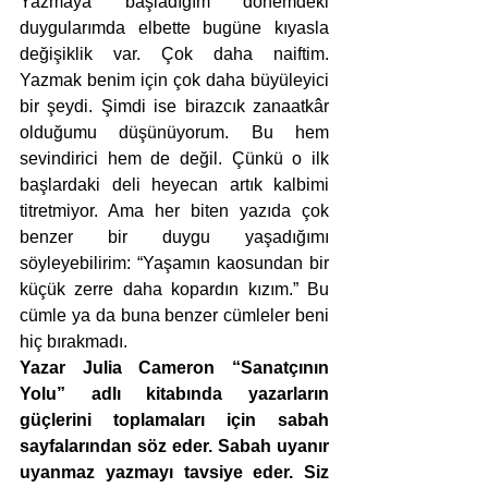
Yazmaya başladığım dönemdeki 
duygularımda elbette bugüne kıyasla 
değişiklik var. Çok daha naiftim. 
Yazmak benim için çok daha büyüleyici 
bir şeydi. Şimdi ise birazcık zanaatkâr 
olduğumu düşünüyorum. Bu hem 
sevindirici hem de değil. Çünkü o ilk 
başlardaki deli heyecan artık kalbimi 
titretmiyor. Ama her biten yazıda çok 
benzer bir duygu yaşadığımı 
söyleyebilirim: “Yaşamın kaosundan bir 
küçük zerre daha kopardın kızım.” Bu 
cümle ya da buna benzer cümleler beni 
hiç bırakmadı.
Yazar Julia Cameron “Sanatçının 
Yolu” adlı kitabında yazarların 
güçlerini toplamaları için sabah 
sayfalarından söz eder. Sabah uyanır 
uyanmaz yazmayı tavsiye eder. Siz 