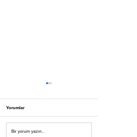
Yorumlar
Bir davadan devasa bir
Zihnin derinlik
Bir yorum yazın...