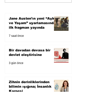
devlet eleştirisine
bilimin ışığına;
Karnesi
Jane Austen’ın yeni “Aşk
ve Yaşam” uyarlamasından
ilk fragman yayında
7 saat önce
Bir davadan devasa bir
devlet eleştirisine
3 gün önce
Zihnin derinliklerinden
bilimin ışığına; İnsanlık
Karnesi
4 gün önce