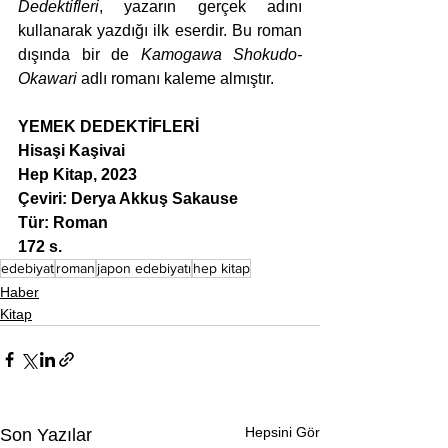
Dedektifleri
, yazarın gerçek adını 
kullanarak yazdığı ilk eserdir. Bu roman 
dışında bir de 
Kamogawa Shokudo-
Okawari 
adlı romanı kaleme almıştır.
YEMEK DEDEKTİFLERİ
Hisaşi Kaşivai
Hep Kitap, 2023
Çeviri: Derya Akkuş Sakause
Tür: Roman
172 s.
edebiyat
roman
japon edebiyatı
hep kitap
Haber
Kitap
Hepsini Gör
Son Yazılar