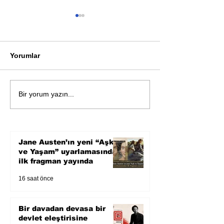
Yorumlar
Bir davadan devasa bir
Zihnin derinlik
Bir yorum yazın...
devlet eleştirisine
bilimin ışığına;
Karnesi
Jane Austen’ın yeni “Aşk
ve Yaşam” uyarlamasından
ilk fragman yayında
16 saat önce
Bir davadan devasa bir
devlet eleştirisine