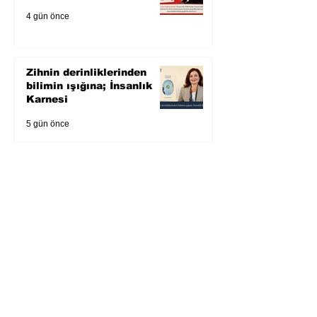
4 gün önce
Zihnin derinliklerinden
bilimin ışığına; İnsanlık
Karnesi
5 gün önce
Öykü: Pembe Bornoz
6 gün önce
Temmuz 2026’da Litera
Edebiyat’ın en çok
okunanları
7 gün önce