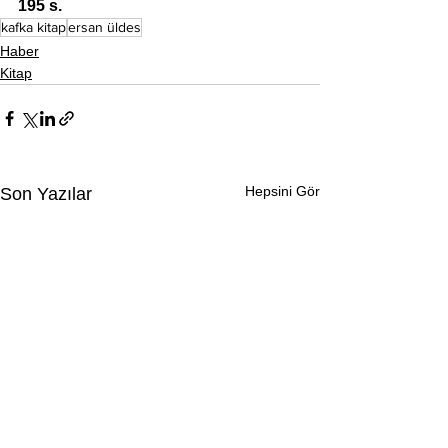
195 s.
kafka kitap
ersan üldes
Haber
Kitap
Hepsini Gör
Son Yazılar