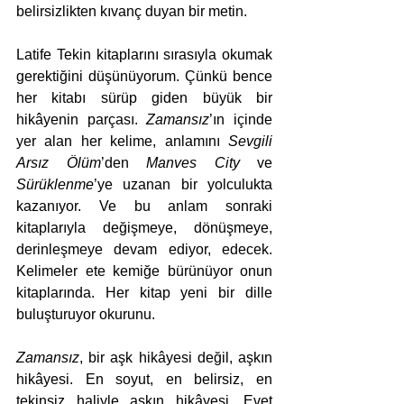
belirsizlikten kıvanç duyan bir metin. 
Latife Tekin kitaplarını sırasıyla okumak 
gerektiğini düşünüyorum. Çünkü bence 
her kitabı sürüp giden büyük bir 
hikâyenin parçası. 
Zamansız
’ın içinde 
yer alan her kelime, anlamını 
Sevgili 
Arsız Ölüm
’den 
Manves City
 ve 
Sürüklenme
’ye uzanan bir yolculukta 
kazanıyor. Ve bu anlam sonraki 
kitaplarıyla değişmeye, dönüşmeye, 
derinleşmeye devam ediyor, edecek. 
Kelimeler ete kemiğe bürünüyor onun 
kitaplarında. Her kitap yeni bir dille 
buluşturuyor okurunu. 
Zamansız
, bir aşk hikâyesi değil, aşkın 
hikâyesi. En soyut, en belirsiz, en 
tekinsiz haliyle aşkın hikâyesi. Evet 