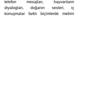
telefon mesajları, hayvanların 
diyalogları, doğanın sesleri, iç 
konuşmalar farklı biçimlerde metnin 
parçalarını oluşturuyor. Diğer yandan 
ortaya çıkan metin gerçekten büyülü 
olmalı ki, anlamasa da metni elinden 
bırakamayan ve hatta seven bir okur 
kitlesinin yanı sıra metinden kendince 
çok farklı anlamlar çıkaran onlarca 
okuru buluşturmayı başardı. Kitap 
çıktığından beri üzerine yazılanları, 
konuşulanları takip ediyorum; bunların 
tamamını bir kitapta toplamaya kalksak, 
120 sayfalık metin için söylenenler 
yüzlerce sayfalık bir dosyayı 
doldurabilir. Latife Tekin’in, Akademi’nin 
bahçesinde oturmuş, olan biteni 
gülümseyerek izlediğini hayal 
ediyorum. 