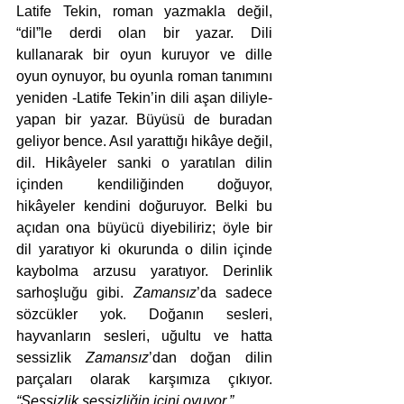
Latife Tekin, roman yazmakla değil, 
“dil”le derdi olan bir yazar. Dili 
kullanarak bir oyun kuruyor ve dille 
oyun oynuyor, bu oyunla roman tanımını 
yeniden -Latife Tekin’in dili aşan diliyle- 
yapan bir yazar. Büyüsü de buradan 
geliyor bence. Asıl yarattığı hikâye değil, 
dil. Hikâyeler sanki o yaratılan dilin 
içinden kendiliğinden doğuyor, 
hikâyeler kendini doğuruyor. Belki bu 
açıdan ona büyücü diyebiliriz; öyle bir 
dil yaratıyor ki okurunda o dilin içinde 
kaybolma arzusu yaratıyor. Derinlik 
sarhoşluğu gibi. 
Zamansız
’da sadece 
sözcükler yok. Doğanın sesleri, 
hayvanların sesleri, uğultu ve hatta 
sessizlik 
Zamansız
’dan doğan dilin 
parçaları olarak karşımıza çıkıyor. 
“Sessizlik sessizliğin içini oyuyor.”