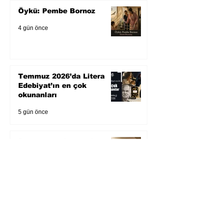
Öykü: Pembe Bornoz
4 gün önce
Temmuz 2026’da Litera
Edebiyat’ın en çok
okunanları
5 gün önce
Bugün yaşadığımız her
şeyin adı: Para Gürültüsü
31 Tem
Yüksel Aksu, Zülfü
Livaneli'nin Balıkçı ve