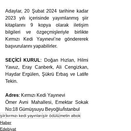
Adaylar, 20 Şubat 2024 tarihine kadar 
2023 yılı içerisinde yayımlanmış şiir 
kitaplarını 9 kopya olarak iletişim 
bilgileri ve özgeçmişleriyle birlikte 
Kırmızı Kedi Yayınevi’ne göndererek 
başvurularını yapabilirler.
SEÇİCİ KURUL
: Doğan Hızlan, Hilmi 
Yavuz, Eray Canberk, Ali Cengizkan, 
Haydar Ergülen, Şükrü Erbaş ve Latife 
Tekin.
Adres
: Kırmızı Kedi Yayınevi
Ömer Avni Mahallesi, Emektar Sokak 
No:18 Gümüşsuyu Beyoğlu/İstanbul
şiir
kırmızı kedi yayınları
şiir ödülü
metin altıok
Haber
Edebiyat