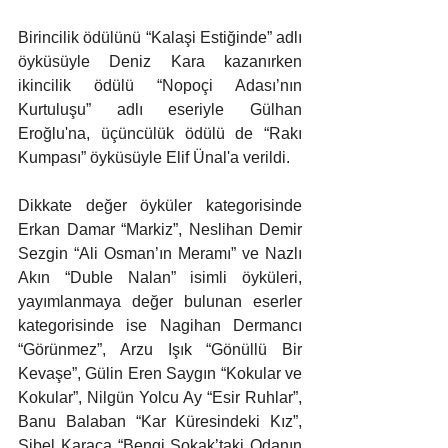
Birincilik ödülünü “Kalaşi Estiğinde” adlı 
öyküsüyle Deniz Kara kazanırken 
ikincilik ödülü “Nopoçi Adası’nın 
Kurtuluşu” adlı eseriyle Gülhan 
Eroğlu'na, üçüncülük ödülü de “Rakı 
Kumpası” öyküsüyle Elif Ünal'a verildi. 
Dikkate değer öyküler kategorisinde 
Erkan Damar “Markiz”, Neslihan Demir 
Sezgin “Ali Osman’ın Meramı” ve Nazlı 
Akın “Duble Nalan” isimli öyküleri, 
yayımlanmaya değer bulunan eserler 
kategorisinde ise Nagihan Dermancı 
“Görünmez”, Arzu Işık “Gönüllü Bir 
Kevaşe”, Gülin Eren Saygın “Kokular ve 
Kokular”, Nilgün Yolcu Ay “Esir Ruhlar”, 
Banu Balaban “Kar Küresindeki Kız”, 
Sibel Karaca “Bengi Sokak’taki Odanın 