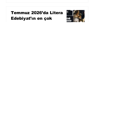
Temmuz 2026’da Litera
Edebiyat’ın en çok
okunanları
5 gün önce
Bugün yaşadığımız her
şeyin adı: Para Gürültüsü
31 Tem
Yüksel Aksu, Zülfü
Livaneli'nin Balıkçı ve
Oğlu romanını sinemaya
uyarlıyor
30 Tem
Köle Jim'in gözünden