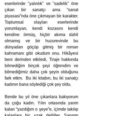
eserlerinde "yalınlık" ve "sadelik" öne 
çıkan bir sanatçı ama “sanat 
piyasası”nda öne çıkmayan bir karakter. 
Toplumsal olayları eserlerinde 
yorumlayan, kendi kozasını kendi 
kendine örmüş, hiçbir akıma dahil 
olmamış ve bir huzurevinde bu 
dünyadan göçüp gitmiş bir roman 
kahramanı gibi okudum onu. Hikâyesi 
beni derinden etkiledi, Tiraje hakkında 
bilmediğim birçok şeyi öğrendim ve 
bilmediğimiz daha çok şeyin olduğunu 
fark ettim.  Bu iki kitabın, bu iki sanatçı 
kadının bana söylediği çok şey oldu. 
Bende bu yıl öne çıkanlara bakıyorum 
da çoğu kadın. Yılın ortasında yarım 
kalan “yazdığım o şeye”e, içimde takılıp 
kalanlara hiç uzak değiller. Sanırım 