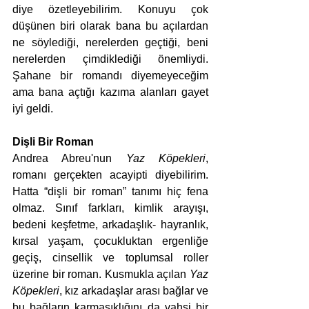
diye özetleyebilirim. Konuyu çok 
düşünen biri olarak bana bu açılardan 
ne söylediği, nerelerden geçtiği, beni 
nerelerden çimdiklediği önemliydi. 
Şahane bir romandı diyemeyeceğim 
ama bana açtığı kazıma alanları gayet 
iyi geldi. 
Dişli Bir Roman
Andrea Abreu'nun 
Yaz Köpekleri
, 
romanı gerçekten acayipti diyebilirim. 
Hatta “dişli bir roman” tanımı hiç fena 
olmaz. Sınıf farkları, kimlik arayışı, 
bedeni keşfetme, arkadaşlık- hayranlık, 
kırsal yaşam, çocukluktan ergenliğe 
geçiş, cinsellik ve toplumsal roller 
üzerine bir roman. Kusmukla açılan 
Yaz 
Köpekleri
, kız arkadaşlar arası bağlar ve 
bu bağların karmaşıklığını da vahşi bir 