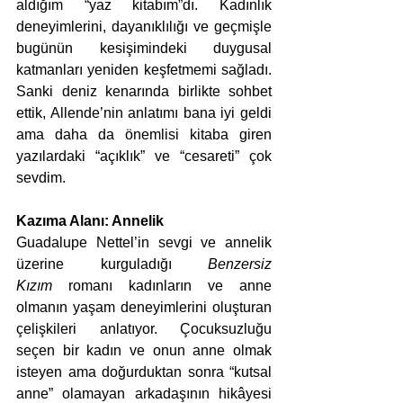
aldığım “yaz kitabım”dı. Kadınlık 
deneyimlerini, dayanıklılığı ve geçmişle 
bugünün kesişimindeki duygusal 
katmanları yeniden keşfetmemi sağladı. 
Sanki deniz kenarında birlikte sohbet 
ettik, Allende’nin anlatımı bana iyi geldi 
ama daha da önemlisi kitaba giren 
yazılardaki “açıklık” ve “cesareti” çok 
sevdim. 
Kazıma Alanı: Annelik
Guadalupe Nettel’in sevgi ve annelik 
üzerine
kurguladığı 
Benzersiz 
Kızım
 romanı kadınların ve anne 
olmanın yaşam deneyimlerini oluşturan 
çelişkileri anlatıyor. Çocuksuzluğu 
seçen bir kadın ve onun anne olmak 
isteyen ama doğurduktan sonra “kutsal 
anne” olamayan arkadaşının hikâyesi 