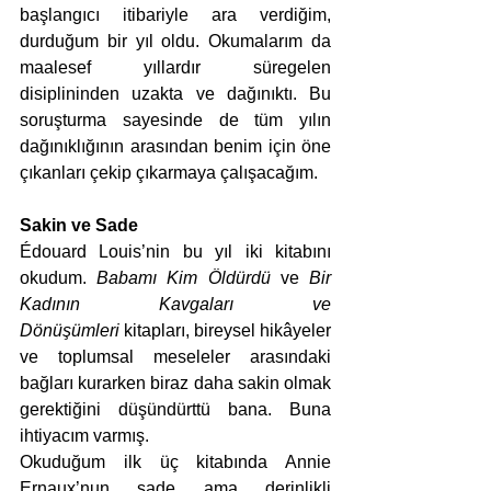
başlangıcı itibariyle ara verdiğim, 
durduğum bir yıl oldu. Okumalarım da 
maalesef yıllardır süregelen 
disiplininden uzakta ve dağınıktı. Bu 
soruşturma sayesinde de tüm yılın 
dağınıklığının arasından benim için öne 
çıkanları çekip çıkarmaya çalışacağım. 
Sakin ve Sade
Édouard Louis’nin bu yıl iki kitabını 
okudum. 
Babamı Kim Öldürdü
 ve 
Bir 
Kadının Kavgaları ve 
Dönüşümleri
 kitapları, bireysel hikâyeler 
ve toplumsal meseleler arasındaki 
bağları kurarken biraz daha sakin olmak 
gerektiğini düşündürttü bana. Buna 
ihtiyacım varmış.
Okuduğum ilk üç kitabında Annie 
Ernaux’nun sade ama derinlikli 