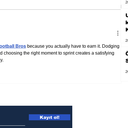
2
U
Bir davadan devasa bir devlet
eleştirisine
2
ootball Bros
 because you actually have to earn it. Dodging 
choosing the right moment to sprint creates a satisfying 
y.
2
Kayıt ol!