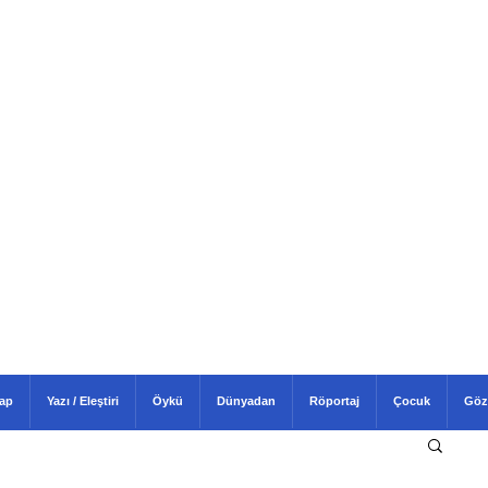
tap
Yazı / Eleştiri
Öykü
Dünyadan
Röportaj
Çocuk
Göz