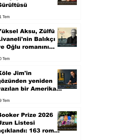
Gürültüsü
1 Tem
Yüksel Aksu, Zülfü
Livaneli'nin Balıkçı
ve Oğlu romanını
sinemaya uyarlıyor
0 Tem
Köle Jim'in
gözünden yeniden
yazılan bir Amerikan
klasiği
9 Tem
Booker Prize 2026
Uzun Listesi
açıklandı: 163 roman
arasından seçilen 13