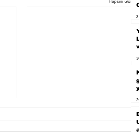
Hepsini Gör
3
3
2