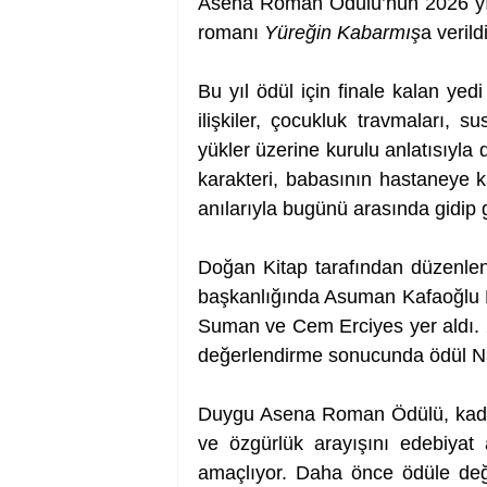
Asena Roman Ödülü’nün 2026 yılı 
romanı 
Yüreğin Kabarmış
a verildi
Bu yıl ödül için finale kalan yed
ilişkiler, çocukluk travmaları, 
yükler üzerine kurulu anlatısıyla
karakteri, babasının hastaneye ka
anılarıyla bugünü arasında gidip 
Doğan Kitap tarafından düzenlen
başkanlığında Asuman Kafaoğlu B
Suman ve Cem Erciyes yer aldı. 20
değerlendirme sonucunda ödül Na
Duygu Asena Roman Ödülü, kadınla
ve özgürlük arayışını edebiyat a
amaçlıyor. Daha önce ödüle değe