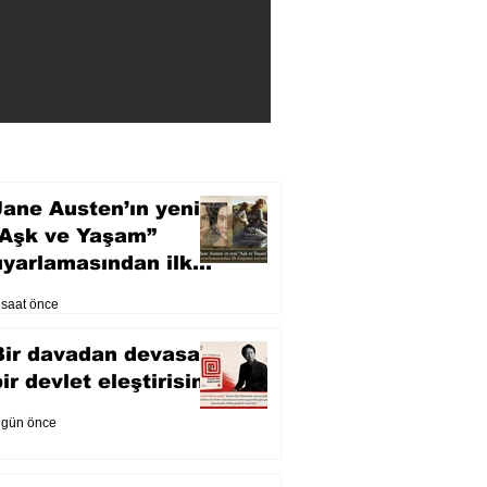
Jane Austen’ın yeni
“Aşk ve Yaşam”
uyarlamasından ilk
fragman yayında
 saat önce
Bir davadan devasa
bir devlet eleştirisine
 gün önce