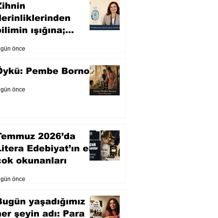
Zihnin
derinliklerinden
ilimin ışığına;
İnsanlık Karnesi
 gün önce
Öykü: Pembe Bornoz
 gün önce
Temmuz 2026’da
Litera Edebiyat’ın en
çok okunanları
 gün önce
Bugün yaşadığımız
her şeyin adı: Para