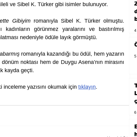
leli ve Sibel K. Türker gibi isimler bulunuyor.
b
ette Gibiyim
 romanıyla Sibel K. Türker olmuştu. 
ı kadınların görünmez yaralarını ve bastırılmış 
4
anlatması nedeniyle ödüle layık görmüştü.
Kabarmış
 romanıyla kazandığı bu ödül, hem yazarın 
5
r dönüm noktası hem de Duygu Asena’nın mirasını 
k kayda geçti.
i inceleme yazısını okumak için 
tıklayın
.
6