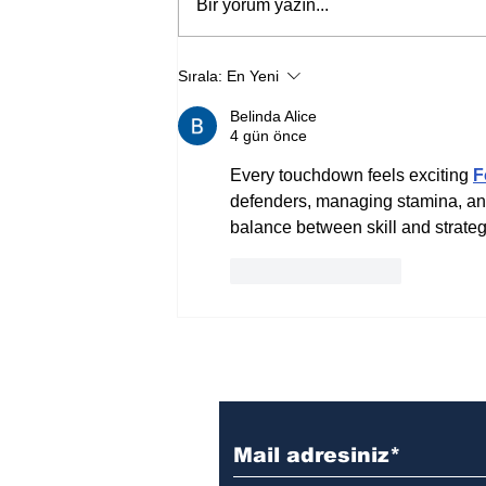
Bir yorum yazın...
Sırala:
En Yeni
Jane Austen’ın yeni “Aşk ve
Belinda Alice
Yaşam” uyarlamasından ilk
4 gün önce
fragman yayında
Every touchdown feels exciting 
F
defenders, managing stamina, and 
balance between skill and strateg
Beğen
Yanıtla