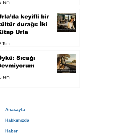
8 Tem
eser yarışacak
rla’da keyifli bir
kültür durağı: İki
Kitap Urla
8 Tem
Öykü: Sıcağı
Sevmiyorum
6 Tem
Anasayfa
Hakkımızda
Haber