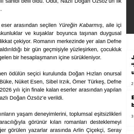
sahibi belli oldu. Ödül, Nazlı Doğan Özsöz’ün ilk 
.
i eser arasından seçilen 
Yüreğin Kabarmış
, aile içi 
suskunluklar ve kuşaklar boyunca taşınan duygusal 
 dikkat çekiyor. Romanın merkezinde yer alan Defne 
ldırıldığı bir gün geçmişiyle yüzleşirken, çocukluk 
gelen bir hesaplaşmanın içine sürükleniyor.
en ödülün seçici kurulunda Doğan Hızlan onursal 
üke, Nüket Esen, Sibel Irzık, Ömer Türkeş, Defne 
2
26 yılı için finale kalan eserler arasından yapılan 
zlı Doğan Özsöz’e verildi.
rın yaşam deneyimlerini, toplumsal eşitsizlikleri 
3
racılığıyla görünür kılan romanları desteklemeyi 
r görülen yazarlar arasında Arlin Çiçekçi, Seray 