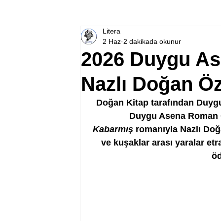
Litera
2 Haz
2 dakikada okunur
2026 Duygu A
Nazlı Doğan Ö
Doğan Kitap tarafından Duygu
Duygu Asena Roman Öd
Kabarmış
 romanıyla Nazlı Doğa
ve kuşaklar arası yaralar etr
öd