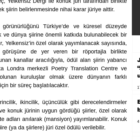
ç, Yelkensiz Dergi ile konuk jüri tarafından birlikte 
 şiirin belirlenmesinde nihai karar jüriye aittir. 
 görünürlüğünü Türkiye’de ve küresel düzeyde 
k ve dünya şiirine önemli katkıda bulunabilecek bir 
iir, Yelkensiz’in özel olarak yayımlanacak sayısında, 
görüşüne de yer veren bir röportajla birlikte 
unan kanallar aracılığıyla, ödül alan şiirin yabancı 
şta Londra merkezli Poetry Translation Centre ve 
a olunan kuruluşlar olmak üzere dünyanın farklı 
in bir süreç başlatılacaktır. 
1
rincilik, ikincilik, üçüncülük gibi derecelendirmeler 
e konuk jürinin uygun gördüğü şiirler, özel olarak 
te adları anılarak (mansiyon) yayımlanabilir. Konuk 
4
e (ya da şiirlere) jüri özel ödülü verilebilir. 