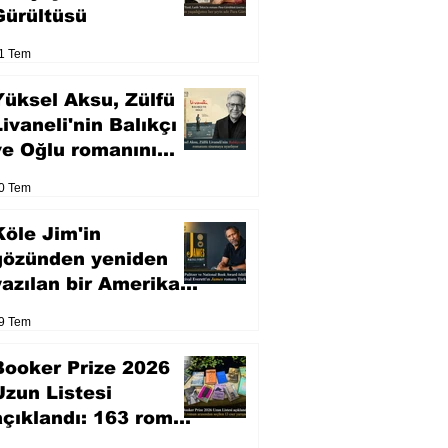
Gürültüsü
1 Tem
Yüksel Aksu, Zülfü
Livaneli'nin Balıkçı
ve Oğlu romanını
sinemaya uyarlıyor
0 Tem
Köle Jim'in
gözünden yeniden
yazılan bir Amerikan
klasiği
9 Tem
Booker Prize 2026
Uzun Listesi
açıklandı: 163 roman
arasından seçilen 13