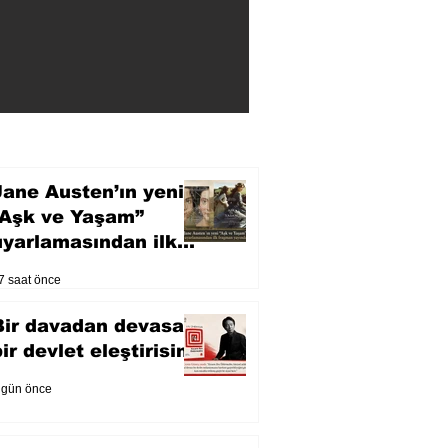
Jane Austen’ın yeni
“Aşk ve Yaşam”
uyarlamasından ilk
fragman yayında
7 saat önce
Bir davadan devasa
bir devlet eleştirisine
 gün önce