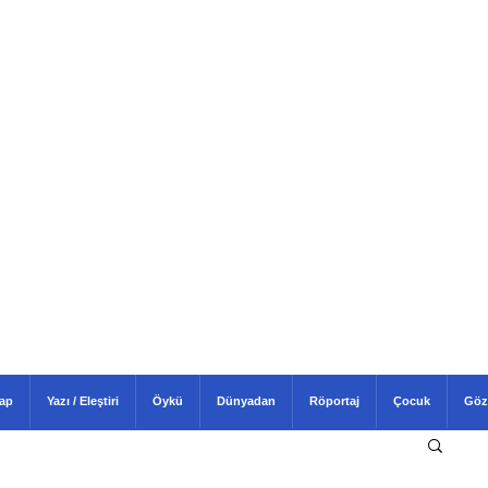
tap
Yazı / Eleştiri
Öykü
Dünyadan
Röportaj
Çocuk
Göz