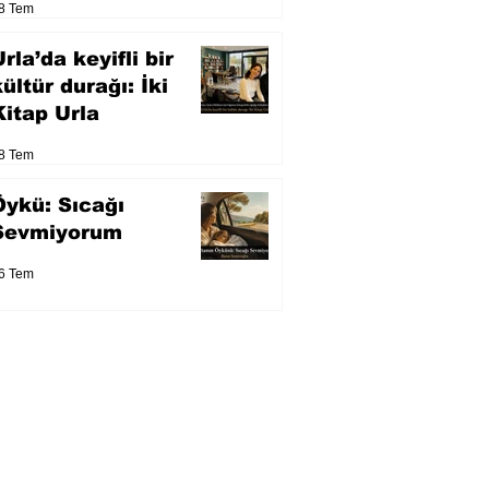
8 Tem
eser yarışacak
rla’da keyifli bir
kültür durağı: İki
Kitap Urla
8 Tem
Öykü: Sıcağı
Sevmiyorum
6 Tem