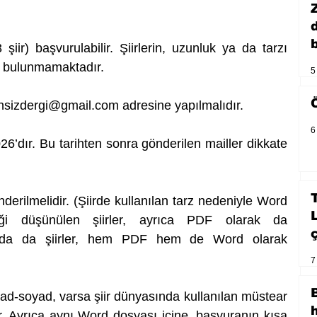
b
şiir) başvurulabilir. Şiirlerin, uzunluk ya da tarzı 
a bulunmamaktadır. 
5
nsizdergi@gmail.com
 adresine yapılmalıdır. 
6
6’dır. Bu tarihten sonra gönderilen mailler dikkate 
nderilmelidir. (Şiirde kullanılan tarz nedeniyle Word 
ği düşünülen şiirler, ayrıca PDF olarak da 
umda da şiirler, hem PDF hem de Word olarak 
7
 ad-soyad, varsa şiir dünyasında kullanılan müstear 
dır. Ayrıca aynı Word dosyası içine, başvuranın kısa 