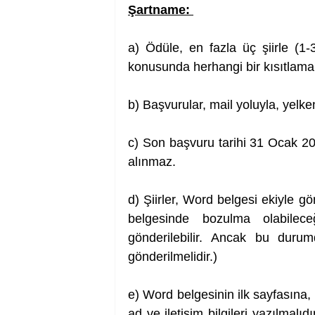
Şartname: 
a) Ödüle, en fazla üç şiirle (1-3 
konusunda herhangi bir kısıtlam
b) Başvurular, mail yoluyla, 
yelke
c) Son başvuru tarihi 31 Ocak 202
alınmaz. 
d) Şiirler, Word belgesi ekiyle gö
belgesinde bozulma olabilece
gönderilebilir. Ancak bu dur
gönderilmelidir.) 
e) Word belgesinin ilk sayfasına,
ad ve iletişim bilgileri yazılmalı