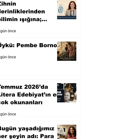
Zihnin
derinliklerinden
ilimin ışığına;
İnsanlık Karnesi
 gün önce
Öykü: Pembe Bornoz
 gün önce
Temmuz 2026’da
Litera Edebiyat’ın en
çok okunanları
 gün önce
Bugün yaşadığımız
her şeyin adı: Para