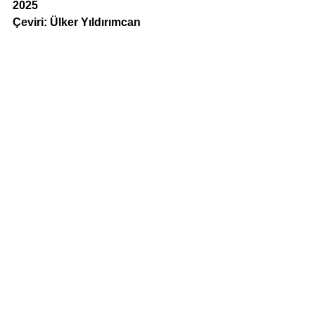
2025
Çeviri: 
Ülker Yıldırımcan
240 s.
inceleme
nilay kaya
türkiye iş bankası kültür yayınları
Yazı-Eleştiri
Haber
Hepsini Gör
Son Yazılar