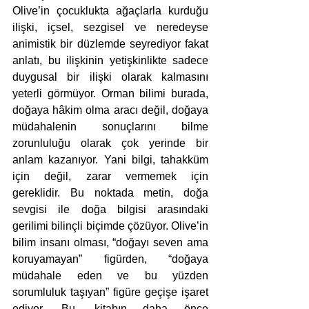
Olive’in çocuklukta ağaçlarla kurduğu 
ilişki, içsel, sezgisel ve neredeyse 
animistik bir düzlemde seyrediyor fakat 
anlatı, bu ilişkinin yetişkinlikte sadece 
duygusal bir ilişki olarak kalmasını 
yeterli görmüyor. Orman bilimi burada, 
doğaya hâkim olma aracı değil, doğaya 
müdahalenin sonuçlarını bilme 
zorunluluğu olarak çok yerinde bir 
anlam kazanıyor. Yani bilgi, tahakküm 
için değil, zarar vermemek için 
gereklidir. Bu noktada metin, doğa 
sevgisi ile doğa bilgisi arasındaki 
gerilimi bilinçli biçimde çözüyor. Olive’in 
bilim insanı olması, “doğayı seven ama 
koruyamayan” figürden, “doğaya 
müdahale eden ve bu yüzden 
sorumluluk taşıyan” figüre geçişe işaret 
ediyor. Bu, kitabın daha önce 