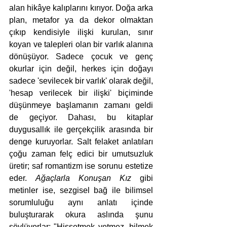
alan hikâye kalıplarını kırıyor. Doğa arka 
plan, metafor ya da dekor olmaktan 
çıkıp kendisiyle ilişki kurulan, sınır 
koyan ve talepleri olan bir varlık alanına 
dönüşüyor. Sadece çocuk ve genç 
okurlar için değil, herkes için doğayı 
sadece 'sevilecek bir varlık' olarak değil, 
'hesap verilecek bir ilişki' biçiminde 
düşünmeye başlamanın zamanı geldi 
de geçiyor. Dahası, bu kitaplar 
duygusallık ile gerçekçilik arasında bir 
denge kuruyorlar. Salt felaket anlatıları 
çoğu zaman felç edici bir umutsuzluk 
üretir; saf romantizm ise sorunu estetize 
eder. 
Ağaçlarla Konuşan Kız
 gibi 
metinler ise, sezgisel bağ ile bilimsel 
sorumluluğu aynı anlatı içinde 
buluşturarak okura aslında şunu 
söylüyorlar: "Hissetmek yetmez, bilmek 