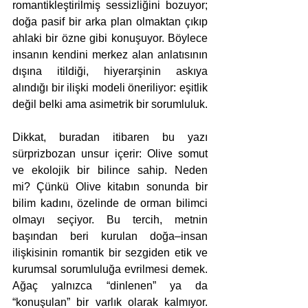
romantikleştirilmiş sessizliğini bozuyor; 
doğa pasif bir arka plan olmaktan çıkıp 
ahlaki bir özne gibi konuşuyor. Böylece 
insanın kendini merkez alan anlatısının 
dışına itildiği, hiyerarşinin askıya 
alındığı bir ilişki modeli öneriliyor: eşitlik 
değil belki ama asimetrik bir sorumluluk.
Dikkat, buradan itibaren bu yazı 
sürprizbozan unsur içerir: Olive somut 
ve ekolojik bir bilince sahip. Neden 
mi?
Çünkü Olive
kitabın sonunda bir 
bilim kadını, özelinde
de orman bilimci 
olmayı seçiyor. Bu tercih, metnin 
başından beri kurulan doğa–insan 
ilişkisinin romantik bir sezgiden etik ve 
kurumsal sorumluluğa evrilmesi demek. 
Ağaç yalnızca “dinlenen” ya da 
“konuşulan” bir varlık olarak kalmıyor. 