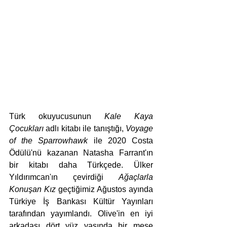
Türk okuyucusunun
 Kale Kaya 
Çocukları 
adlı kitabı
ile tanıştığı, 
Voyage 
of the Sparrowhawk
 ile 2020 Costa 
Ödülü'nü kazanan Natasha Farrant'ın 
bir kitabı daha Türkçede. Ülker 
Yıldırımcan'ın çevirdiği 
Ağaçlarla 
Konuşan Kız 
geçtiğimiz Ağustos ayında 
Türkiye İş Bankası Kültür Yayınları 
tarafından yayımlandı. Olive'in en iyi 
arkadaşı dört yüz yaşında bir meşe 