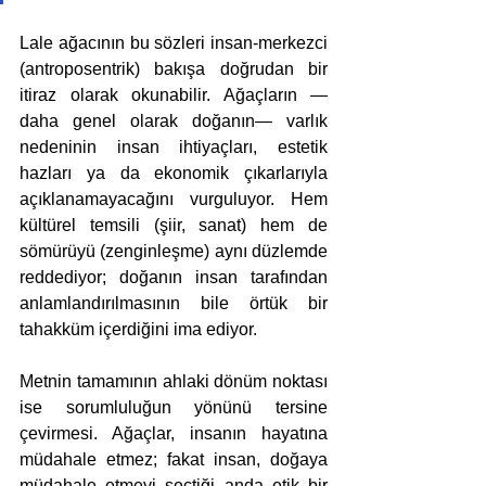
Lale ağacının bu sözleri insan-merkezci 
(antroposentrik) bakışa doğrudan bir 
itiraz olarak okunabilir. Ağaçların —
daha genel olarak doğanın— varlık 
nedeninin insan ihtiyaçları, estetik 
hazları ya da ekonomik çıkarlarıyla 
açıklanamayacağını vurguluyor. Hem 
kültürel temsili (şiir, sanat) hem de 
sömürüyü (zenginleşme) aynı düzlemde 
reddediyor; doğanın insan tarafından 
anlamlandırılmasının bile örtük bir 
tahakküm içerdiğini ima ediyor. 
Metnin tamamının ahlaki dönüm noktası 
ise sorumluluğun yönünü tersine 
çevirmesi. Ağaçlar, insanın hayatına 
müdahale etmez; fakat insan, doğaya 
müdahale etmeyi seçtiği anda etik bir 