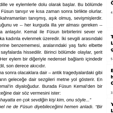
 dille ve eylemlerle dolu olarak başlar. Bu bölümde 
üsun tanışır ve kısa zaman sonra birlikte olurlar. 
4
ahramanları tanışmış, aşık olmuş, sevişmişlerdir. 
ğunu ve -- her kurguda illa yer alması gereken -- 
a anlaşılır. Kemal ile Füsun birbirlerini sever ve 
ka kadınla evlenmek üzeredir. İki sevgili arasındaki 
irlerine benzememesi, aralarındaki yaş farkı elbette 
sayfalarda hissedilir. Birinci bölümde olaylar, şerit 
. Her eylem bir diğeriyle nedensel bağlantı içindedir 
5
 dil, son derece akıcıdır.
sonra olacaklara dair – antik tragedyalardaki gibi 
arın geleceğe dair sezgileri metne yol gösterir. En 
Kemal’in diyaloğudur. Burada Füsun Kemal’den bir 
ğine dair söz vermesini ister: 
3
hayatta en çok sevdiğin kişi kim, onu söyle...” 
ibel ne de Füsun diyebileceğimi hemen anladı. “Bir 