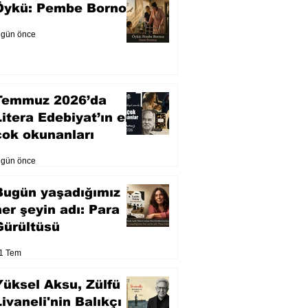
Öykü: Pembe Bornoz
 gün önce
Temmuz 2026’da
Litera Edebiyat’ın en
çok okunanları
 gün önce
Bugün yaşadığımız
her şeyin adı: Para
Gürültüsü
1 Tem
Yüksel Aksu, Zülfü
Livaneli'nin Balıkçı