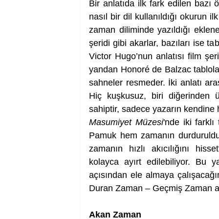
Bir anlatıda ilk fark edilen bazı ö
nasıl bir dil kullanıldığı okurun il
zaman diliminde yazıldığı eklene
şeridi gibi akarlar, bazıları ise t
Victor Hugo’nun anlatısı film şeri
yandan Honoré de Balzac tablola
sahneler resmeder. İki anlatı arası
Hiç kuşkusuz, biri diğerinden 
sahiptir, sadece yazarın kendine 
Masumiyet Müzesi
'nde iki farkl
Pamuk hem zamanın durdurulduğu
zamanın hızlı akıcılığını hissett
kolayca ayırt edilebiliyor. Bu y
açısından ele almaya çalışacağım
Duran Zaman – Geçmiş Zaman adl
Akan Zaman