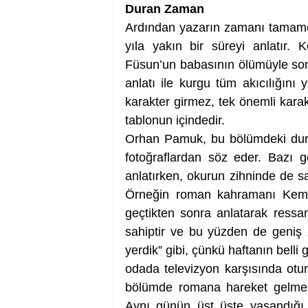
Duran Zaman
Ardından yazarın zamanı tamamen
yıla yakın bir süreyi anlatır.
Füsun’un babasının ölümüyle son
anlatı ile kurgu tüm akıcılığını 
karakter girmez, tek önemli karak
tablonun içindedir. 
Orhan Pamuk, bu bölümdeki durağ
fotoğraflardan söz eder. Bazı gö
anlatırken, okurun zihninde de s
Örneğin roman kahramanı Kemal,
geçtikten sonra anlatarak ressam
sahiptir ve bu yüzden de geniş z
yerdik” gibi, çünkü haftanın belli
odada televizyon karşısında otur
bölümde romana hareket gelmez.
Aynı günün üst üste yaşandığı bi