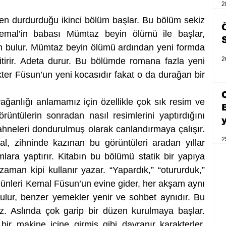
2
 durdurduğu ikinci bölüm başlar. Bu bölüm sekiz 
 Kemal’in babası Mümtaz beyin ölümü ile başlar, 
 bulur. Mümtaz beyin ölümü ardından yeni formda 
2
yitirir. Adeta durur. Bu bölümde romana fazla yeni 
ter Füsun’un yeni kocasıdır fakat o da durağan bir 
anlığı anlamamız için özellikle çok sık resim ve 
rüntülerin sonradan nasıl resimlerini yaptırdığını 
ahneleri dondurulmuş olarak canlandırmaya çalışır. 
2
 zihninde kazınan bu görüntüleri aradan yıllar 
lara yaptırır. Kitabın bu bölümü statik bir yapıya 
aman kipi kullanır yazar. “Yapardık,” “otururduk,” 
 günleri Kemal Füsun’un evine gider, her akşam aynı 
ulur, benzer yemekler yenir ve sohbet aynıdır. Bu 
 Aslında çok garip bir düzen kurulmaya başlar. 
r makine içine girmiş gibi davranır karakterler. 