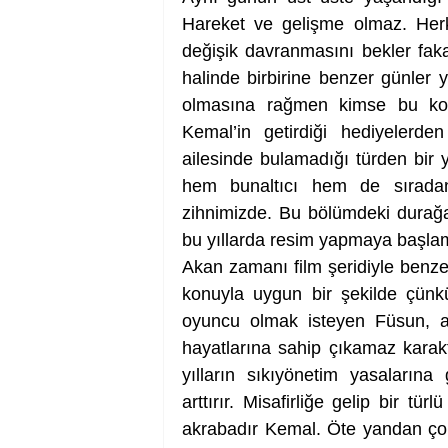
Hareket ve gelişme olmaz. Herke
değişik davranmasını bekler fak
halinde birbirine benzer günler y
olmasına rağmen kimse bu konu
Kemal’in getirdiği hediyelerd
ailesinde bulamadığı türden bir y
hem bunaltıcı hem de sıradanlığ
zihnimizde. Bu bölümdeki durağan
bu yıllarda resim yapmaya başlam
Akan zamanı film şeridiyle benzet
konuyla uygun bir şekilde çünk
oyuncu olmak isteyen Füsun, 
hayatlarına sahip çıkamaz karakte
yılların sıkıyönetim yasalarına
arttırır. Misafirliğe gelip bir tü
akrabadır Kemal. Öte yandan çok 