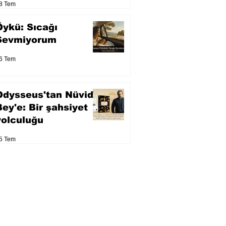
8 Tem
Öykü: Sıcağı
Sevmiyorum
6 Tem
Odysseus'tan Nüvid
Bey'e: Bir şahsiyet
yolculuğu
5 Tem