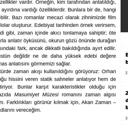
zellikler vardır. Örneğin, kim tarafından anlatıldığı, 
k ayırdına vardığı özelliklerdir. Bunlara bir de, hangi 
bilir. Bazı romanlar mecazi olarak zihnimizde film 
ablolar oluşturur. Edebiyat tarihinden örnek verirsem, 
di gibi, zaman içinde akıcı tonlamaya sahiptir; öte 
rla anlatır öyküsünü, okurun gözü önünde durağan 
ndaki fark, ancak dikkatli bakıldığında ayırt edilir. 
üstün değildir ne de daha yüksek edebi değere 
has anlatısını görmemizi sağlar. 
ı türde zaman akışı kullanıldığını görüyoruz: Orhan 
2
 hissini veren statik sahneler anlatıyor hem de 
iriyor. Bunlar karşıt karakteristikler olduğu için 
azıda 
Masumiyet Müzesi
 romanını zaman algısı 
. Farklılıkları görünür kılmak için, Akan Zaman – 
b
arını vereceğim. 
3