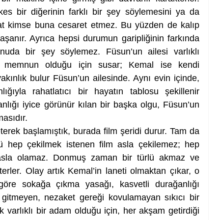
s bir diğerinin farklı bir şey söylemesini ya da 
at kimse buna cesaret etmez. Bu yüzden de kalıp 
aşanır. Ayrıca hepsi durumun garipliğinin farkında 
da bir şey söylemez. Füsun’un ailesi varlıklı 
en memnun olduğu için susar; Kemal ise kendi 
akınlık bulur Füsun’un ailesinde. Aynı evin içinde, 
ıyla rahatlatıcı bir hayatın tablosu şekillenir 
lığı iyice görünür kılan bir başka olgu, Füsun’un 
asıdır. 
erek başlamıştık, burada film şeridi durur. Tam da 
ü hep çekilmek istenen film asla çekilemez; hep 
asla olamaz. Donmuş zaman bir türlü akmaz ve 
rler. Olay artık Kemal’in laneti olmaktan çıkar, o 
 göre sokağa çıkma yasağı, kasvetli durağanlığı 
rlü gitmeyen, nezaket gereği kovulamayan sıkıcı bir 
varlıklı bir adam olduğu için, her akşam getirdiği 