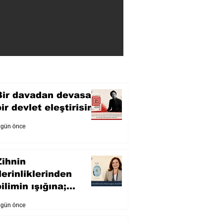
Bir davadan devasa
bir devlet eleştirisine
 gün önce
Zihnin
derinliklerinden
ilimin ışığına;
İnsanlık Karnesi
 gün önce