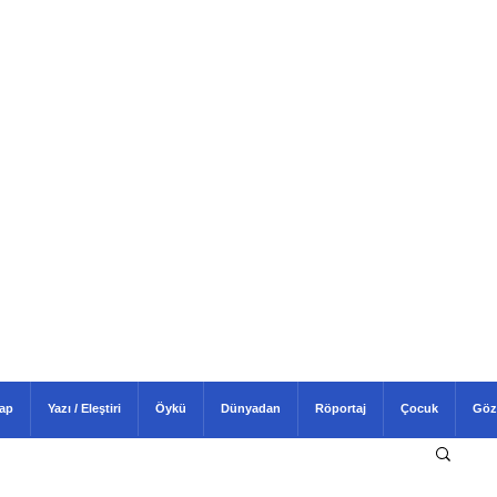
tap
Yazı / Eleştiri
Öykü
Dünyadan
Röportaj
Çocuk
Göz