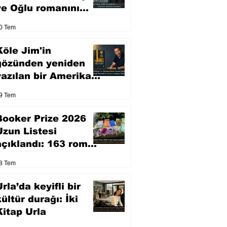
ve Oğlu romanını
sinemaya uyarlıyor
0 Tem
Köle Jim'in
gözünden yeniden
yazılan bir Amerikan
klasiği
9 Tem
Booker Prize 2026
Uzun Listesi
açıklandı: 163 roman
arasından seçilen 13
8 Tem
eser yarışacak
rla’da keyifli bir
kültür durağı: İki
Kitap Urla