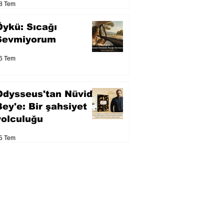
8 Tem
Öykü: Sıcağı
Sevmiyorum
6 Tem
Odysseus'tan Nüvid
Bey'e: Bir şahsiyet
yolculuğu
5 Tem