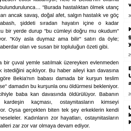
bulundurulunca… "Burada hastalıktan ölmek utanç 
arı ancak savaş, doğal afet, salgın hastalık ve göç 
3
rabash, şiddeti sıradan hayatın içine o kadar 
ucu bir yerde durup "bu cümleyi doğru mu okudum" 
or. "Köy asla duymaz ama bilir" satırı da öyle; 
aberdar olan ve susan bir topluluğun özeti gibi.
2
a bir çuval yemle satılmak üzereyken evlenmeden 
istediğini açıklıyor. Bu haber aileyi kan davasına 
 göre Bekia'nın babası damada bir kurşun teslim 
lse" damadın bu kurşunla onu öldürmesi bekleniyor. 
ihiyle baba kan davasında öldürülüyor. Babanın 
2
kardeşin kaçması, ostaynitasların kimseyi 
U
r. Oysa gerçekten biten tek şey erkeklerin kendi 
eseleler. Kadınların zor hayatları, ostaynitasların 
ayalleri zar zor var olmaya devam ediyor. 