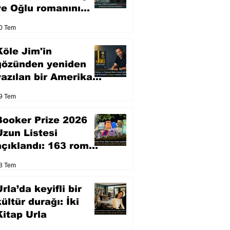
ve Oğlu romanını
sinemaya uyarlıyor
0 Tem
Köle Jim'in
gözünden yeniden
yazılan bir Amerikan
klasiği
9 Tem
Booker Prize 2026
Uzun Listesi
açıklandı: 163 roman
arasından seçilen 13
8 Tem
eser yarışacak
rla’da keyifli bir
kültür durağı: İki
Kitap Urla