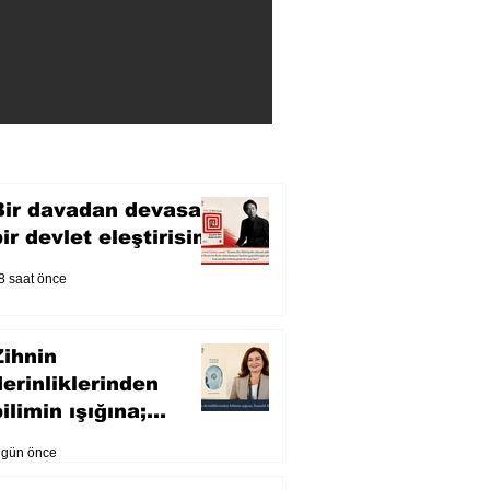
Bir davadan devasa
bir devlet eleştirisine
8 saat önce
Zihnin
derinliklerinden
ilimin ışığına;
İnsanlık Karnesi
 gün önce