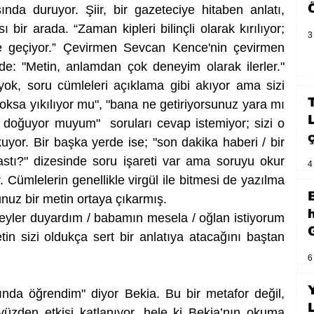
da duruyor. Şiir, bir gazeteciye hitaben anlatı, 
ir arada. “Zaman kipleri bilinçli olarak kırılıyor; 
3
e geçiyor.” Çevirmen Sevcan Kence'nin çevirmen 
e: "Metin, anlamdan çok deneyim olarak ilerler." 
ok, soru cümleleri açıklama gibi akıyor ama sizi 
oksa yıkılıyor mu", "bana ne getiriyorsunuz yara mı 
oğuyor muyum"  soruları cevap istemiyor; sizi o 
yor. Bir başka yerde ise; "son dakika haberi / bir 
stı?" dizesinde soru işareti var ama soruyu okur 
4
 Cümlelerin genellikle virgül ile bitmesi de yazılma 
nuz bir metin ortaya çıkarmış. 
yler duyardım / babamın mesela / oğlan istiyorum 
tin sizi oldukça sert bir anlatıya atacağını baştan 
6
nda öğrendim" diyor Bekia. Bu bir metafor değil, 
üzden etkisi katlanıyor, hele ki Bekia’nın okuma 