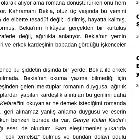
 olarak alıyor ama romana dönüştürürken onu hem 
2
yor. Kahramanı Bekia, otuz üç yaşında bu yemini 
 de elbette tesadüf değil; "dirilmiş, hayatta kalmış, 
rmuş. Bekia'nın hikâyesi gerçekten bir kurtuluş 
rle değil, ağırlıkla anlatıyor. Bekia’nın yemin 
2
i ve erkek kardeşinin babadan gördüğü işkenceler 
nce bu şiddetin dışında bir yerde; Bekia ile erkek 
şılmada. Bekia’nın okuma yazma bilmediği için 
2
şinden gelen mektuplar romanın duygusal ağırlık 
lardan yapılan kardeşlik alıntıları bu gerilimi daha 
 
Kefaret
'ini okuyanlar ne demek istediğimi romanda 
k, geri alınamaz yanlış anlama duygusu ve eserin 
 şokun benzeri burada da var. 
Geriye Kalan Kadın
’ı 
ğı eseri de okudum. Bazı eleştirmenler yukarıda 
i “çok temelsiz” bulmuş ve bundan dolayı ödülü 