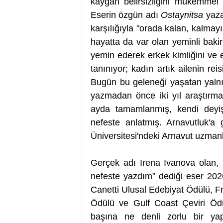
kaygan belirsizliğini mükemmel b
Eserin özgün adı 
Ostaynitsa
 yaza
karşılığıyla "orada kalan, kalma
hayatta da var olan yeminli bakire
yemin ederek erkek kimliğini ve 
tanınıyor; kadın artık ailenin rei
Bugün bu geleneği yaşatan yalnızc
yazmadan önce iki yıl araştırma 
ayda tamamlanmış, kendi deyişi
nefeste anlatmış. Arnavutluk'a
Üniversitesi'ndeki Arnavut uzmanlar
Gerçek adı Irena Ivanova olan,
nefeste yazdım” dediği eser 2026
Canetti Ulusal Edebiyat Ödülü, 
Ödülü ve Gulf Coast Çeviri Ödül
başına ne denli zorlu bir yap