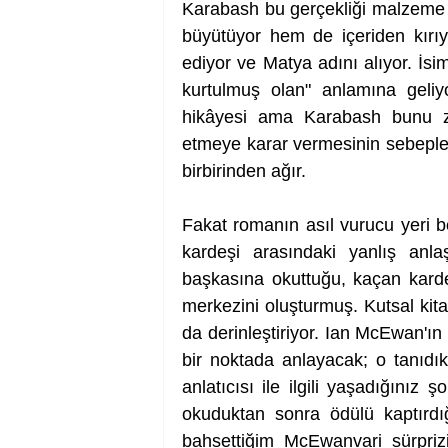
Karabash bu gerçekliği malzeme
büyütüyor hem de içeriden kırı
ediyor ve Matya adını alıyor. İsim
kurtulmuş olan" anlamına geliyo
hikâyesi ama Karabash bunu zafe
etmeye karar vermesinin sebepler
birbirinden ağır.
Fakat romanın asıl vurucu yeri be
kardeşi arasındaki yanlış anla
başkasına okuttuğu, kaçan karde
merkezini oluşturmuş. Kutsal kitap
da derinleştiriyor. Ian McEwan'ın
bir noktada anlayacak; o tanıdı
anlatıcısı ile ilgili yaşadığınız
okuduktan sonra ödülü kaptırdı
bahsettiğim McEwanvari sürpriz