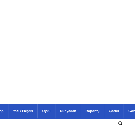
tap
Yazı / Eleştiri
Öykü
Dünyadan
Röportaj
Çocuk
Göz