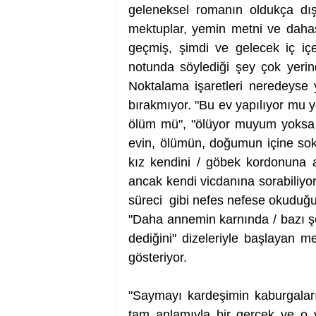
geleneksel romanın oldukça dışın
mektuplar, yemin metni ve dahası b
geçmiş, şimdi ve gelecek iç iç
notunda söylediği şey çok yerind
Noktalama işaretleri neredeyse y
bırakmıyor. "Bu ev yapılıyor mu y
ölüm mü", "ölüyor muyum yoksa d
evin, ölümün, doğumun içine soku
kız kendini / göbek kordonuna a
ancak kendi vicdanına sorabiliyor.
süreci  gibi nefes nefese okuduğu
"Daha annemin karnında / bazı şe
dediğini" dizeleriyle başlayan me
gösteriyor.
"Saymayı kardeşimin kaburgaları
tam anlamıyla bir gerçek ve o y