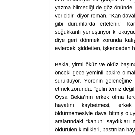
yazma bilmediği de göz önünde 
vericidir" diyor roman. "Kan daval
gibi durumlarda ertelenir." Ka
soğukkanlı yerleştiriyor ki okuy
diye geri dönmek zorunda kalıy
evlerdeki şiddetten, işkenceden h
Bekia, yirmi öküz ve öküz başın
önceki gece yeminli bakire olmak 
sürüklüyor. Yörenin geleneğine
etmek zorunda, "gelin temiz deği
Oysa Bekia’nın erkek olma terc
hayatını kaybetmesi, erkek 
öldürmemesiyle dava bitmiş oluyo
aralarındaki “kanun” saydıkları m
öldürülen kimlikleri, bastırılan h