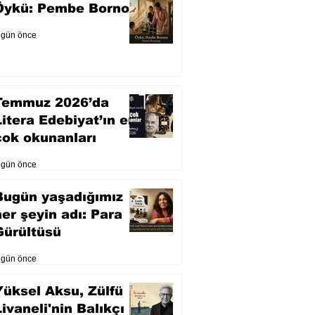
Öykü: Pembe Bornoz
 gün önce
Temmuz 2026’da
Litera Edebiyat’ın en
çok okunanları
 gün önce
Bugün yaşadığımız
her şeyin adı: Para
Gürültüsü
 gün önce
Yüksel Aksu, Zülfü
Livaneli'nin Balıkçı