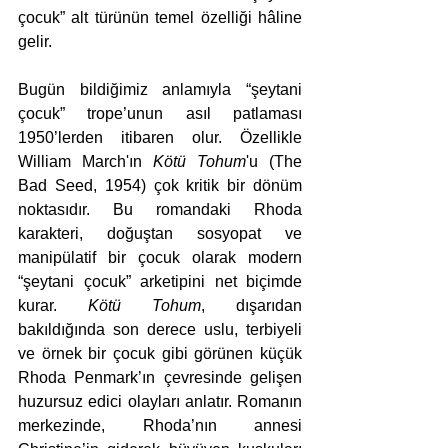
çocuk” alt türünün temel özelliği hâline 
gelir.
Bugün bildiğimiz anlamıyla “şeytani 
çocuk” trope’unun asıl patlaması 
1950’lerden itibaren olur. Özellikle 
William March'ın 
Kötü Tohum
'u (The 
Bad Seed, 1954) çok kritik bir dönüm 
noktasıdır. Bu romandaki Rhoda 
karakteri, doğuştan sosyopat ve 
manipülatif bir çocuk olarak modern 
“şeytani çocuk” arketipini net biçimde 
kurar. 
Kötü Tohum
, dışarıdan 
bakıldığında son derece uslu, terbiyeli 
ve örnek bir çocuk gibi görünen küçük 
Rhoda Penmark’ın çevresinde gelişen 
huzursuz edici olayları anlatır. Romanın 
merkezinde, Rhoda’nın annesi 