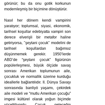
görünür; bu da onu gotik korkunun 
modernleşmiş bir biçimine dönüştürür.
Nasıl her dönem kendi vampirini 
yaratıyor; toplumsal, siyasi, ekonomik, 
tarihsel koşullar edebiyatta vampiri son 
derece elverişli bir metafor haline 
getiriyorsa, "şeytani çocuk" modelini de 
tarihsel koşullardan bağımsız 
düşünmemek gerekir. 1950’lerde 
ABD’de “şeytani çocuk” figürünün 
popülerleşmesi, büyük ölçüde savaş 
sonrası Amerikan toplumunun aile, 
çocukluk ve normallik üzerine kurduğu 
ideallerle bağlantılıdır. II. Dünya Savaşı 
sonrasında banliyö yaşamı, çekirdek 
aile modeli ve “mutlu Amerikan çocuğu” 
imgesi kültürel olarak yoğun biçimde 
yüceltiliyordu. Çocuk, geleceğin 