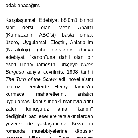
odaklanacağım.
Karşılaştırmalı Edebiyat bölümü birinci 
sınıf dersi olan Metin Analizi 
(Kurmacanın ABC'si) başta olmak 
üzere, Uygulamalı Eleştiri, Anlatıbilim 
(Naratoloji) gibi derslerde dünya 
edebiyatı "kanon"una dahil olan bir 
eseri, Henry James'in Türkçeye 
Yürek 
Burgusu 
adıyla çevrilmiş, 1898 tarihli 
The Turn of the Screw 
adlı novella'sını 
okuruz. Derslerde Henry James'in 
kurmaca maharetlerini, anlatıcı 
uygulaması konusundaki manevralarını 
zaten konuşuruz ama "kanon" 
dediğimiz bazı eserlere ters akıntılardan 
yüzerek de yaklaşabiliriz. Keza bu 
romanda mürebbiyelerine kâbuslar 