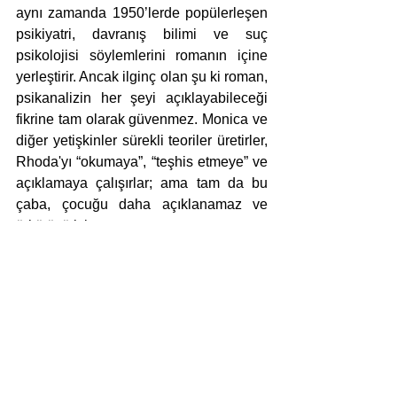
aynı zamanda 1950’lerde popülerleşen 
psikiyatri, davranış bilimi ve suç 
psikolojisi söylemlerini romanın içine 
yerleştirir. Ancak ilginç olan şu ki roman, 
psikanalizin her şeyi açıklayabileceği 
fikrine tam olarak güvenmez. Monica ve 
diğer yetişkinler sürekli teoriler üretirler, 
Rhoda'yı “okumaya”, “teşhis etmeye” ve 
açıklamaya çalışırlar; ama tam da bu 
çaba, çocuğu daha açıklanamaz ve 
ürkütücü kılar.
Özellikle Nazizm sonrası dünyada 
“kötülük doğuştan mı gelir?” sorusu 
kültürel bir saplantıya dönüşmüştü. 
Rhoda gibi karakterler, kötülüğün 
sonradan öğrenilmediği, biyolojik ya da 
genetik olabileceği korkusunu temsil 
eder. Bir yandan, Soğuk Savaş 