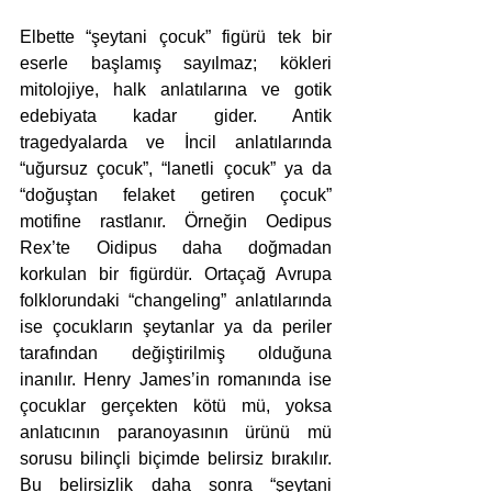
Elbette “şeytani çocuk” figürü tek bir 
eserle başlamış sayılmaz; kökleri 
mitolojiye, halk anlatılarına ve gotik 
edebiyata kadar gider. Antik 
tragedyalarda ve İncil anlatılarında 
“uğursuz çocuk”, “lanetli çocuk” ya da 
“doğuştan felaket getiren çocuk” 
motifine rastlanır. Örneğin Oedipus 
Rex’te Oidipus daha doğmadan 
korkulan bir figürdür. Ortaçağ Avrupa 
folklorundaki “changeling” anlatılarında 
ise çocukların şeytanlar ya da periler 
tarafından değiştirilmiş olduğuna 
inanılır. Henry James’in romanında ise 
çocuklar gerçekten kötü mü, yoksa 
anlatıcının paranoyasının ürünü mü 
sorusu bilinçli biçimde belirsiz bırakılır. 
Bu belirsizlik daha sonra “şeytani 