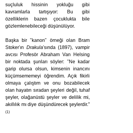
suçluluk hissinin yokluğu gibi 
kavramlarla tartışıyor: Bu gibi 
özelliklerin bazen çocuklukta bile 
gözlemlenebileceği düşünülüyor.
Başka bir "kanon" örneği olan Bram 
Stoker'ın 
Drakula
'sında (1897), vampir 
avcısı Profesör Abraham Van Helsing 
bir noktada şunları söyler: "Ne kadar 
garip olursa olsun, kimsenin inancını 
küçümsememeyi öğrendim. Açık fikirli 
olmaya çalıştım ve onu bozabilecek 
olan hayatın sıradan şeyleri değil, tuhaf 
şeyler, olağanüstü şeyler ve delilik mi, 
akıllılık mı diye düşündürecek şeylerdir.” 
(1)