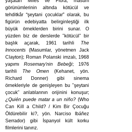
yaşatan Miles ve Flora, masum 
görünümlerinin altında kötücül ve 
tehditkâr “şeytani çocuklar” olarak, bu 
figürün edebiyatta belirginleştiği ilk 
büyük örneklerden birini sunar. O 
yüzden biz de derslerde "kötücül" bir 
başlık açarak, 1961 tarihli 
The 
Innocents
 (Masumlar, yönetmen Jack 
Clayton); Roman Polanski imzalı, 1968 
yapımı 
Rosemary'nin Bebeği
; 1976 
tarihli 
The Omen
 (Kehanet, yön. 
Richard Donner) gibi sinema 
örnekleriyle de genişleyen bu "şeytani 
çocuk" anlatılarının orijinini konuşur; 
¿Quién puede matar a un niño? 
(Who 
Can Kill a Child? / Kim Bir Çocuğu 
Öldürebilir ki?, yön. Narciso Ibáñez 
Serrador) gibi İspanyol kült korku 
filmlerini tanırız.