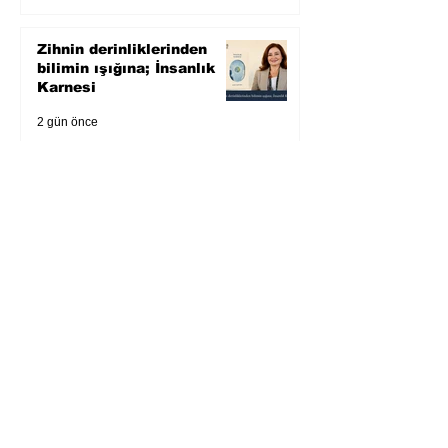
Zihnin derinliklerinden
bilimin ışığına; İnsanlık
Karnesi
2 gün önce
Öykü: Pembe Bornoz
3 gün önce
Temmuz 2026’da Litera
Edebiyat’ın en çok
okunanları
4 gün önce
Bugün yaşadığımız her