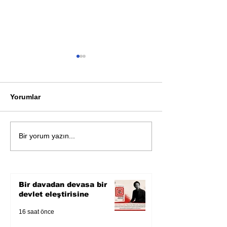
Yorumlar
Öykü: Pembe B
Zihnin derinliklerinden
Bir yorum yazın...
bilimin ışığına; İnsanlık
Karnesi
Bir davadan devasa bir
devlet eleştirisine
16 saat önce