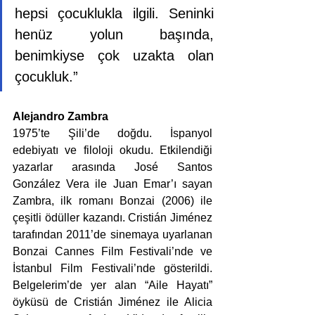
hepsi çocuklukla ilgili. Seninki 
henüz yolun başında, 
benimkiyse çok uzakta olan 
çocukluk.”
Alejandro Zambra
1975’te Şili’de doğdu. İspanyol 
edebiyatı ve filoloji okudu. Etkilendiği 
yazarlar arasında José Santos 
González Vera ile Juan Emar’ı sayan 
Zambra, ilk romanı Bonzai (2006) ile 
çeşitli ödüller kazandı. Cristián Jiménez 
tarafından 2011’de sinemaya uyarlanan 
Bonzai Cannes Film Festivali’nde ve 
İstanbul Film Festivali’nde gösterildi. 
Belgelerim’de yer alan “Aile Hayatı” 
öyküsü de Cristián Jiménez ile Alicia 