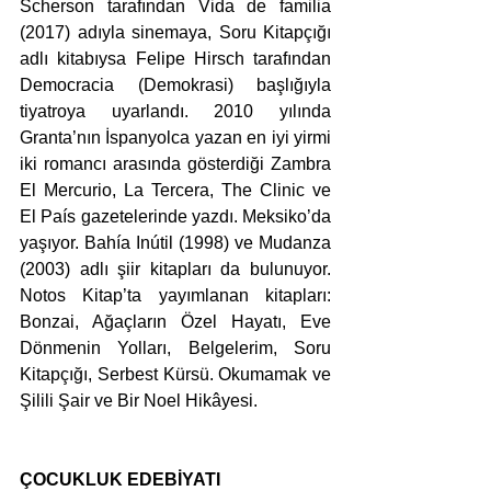
Scherson tarafından Vida de familia 
(2017) adıyla sinemaya, Soru Kitapçığı 
adlı kitabıysa Felipe Hirsch tarafından 
Democracia (Demokrasi) başlığıyla 
tiyatroya uyarlandı. 2010 yılında 
Granta’nın İspanyolca yazan en iyi yirmi 
iki romancı arasında gösterdiği Zambra 
El Mercurio, La Tercera, The Clinic ve 
El País gazetelerinde yazdı. Meksiko’da 
yaşıyor. Bahía Inútil (1998) ve Mudanza 
(2003) adlı şiir kitapları da bulunuyor. 
Notos Kitap’ta yayımlanan kitapları: 
Bonzai, Ağaçların Özel Hayatı, Eve 
Dönmenin Yolları, Belgelerim, Soru 
Kitapçığı, Serbest Kürsü. Okumamak ve 
Şilili Şair ve Bir Noel Hikâyesi.
ÇOCUKLUK EDEBİYATI