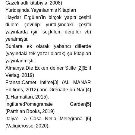
Gazeli adlı kitabıyla, 2008)
Yurtdışında Yayınlanmış Kitapları
Haydar Ergülen'in birçok yapıtı çeşitli 
dillere çevrilip yurtdışındaki çeşitli 
yayınlarda (şiir seçkileri, dergiler vb) 
yeralmıştır.
Bunlara ek olarak yabancı dillerde 
(yayındaki tek yazar olarak) şu kitapları 
yayınlanmıştır:
Almanya:Die Ecken deiner Stille [2](Elif 
Verlag, 2019)
Fransa:Carnet Intime[3] (AL MANAR 
Editions, 2012) and Grenade ou Nar [4] 
(L’Harmattan, 2015).
İngiltere:Pomegranate Garden[5] 
(Parthian Books, 2019)
İtalya: La Casa Nella Melegrana [6] 
(Valigierosse, 2020).