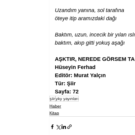
Uzandım yanına, sol tarafına
öteye itip aramızdaki dağı
Baktım, uzun, incecik bir yılan ısl
baktım, akıp gitti yokuş aşağı
AŞKTIR, NEREDE GÖRSEM TA
Hüseyin Ferhad
Editör: Murat Yalçın
Tür: Şiir
Sayfa: 72
şiir
yky yayınları
Haber
Kitap