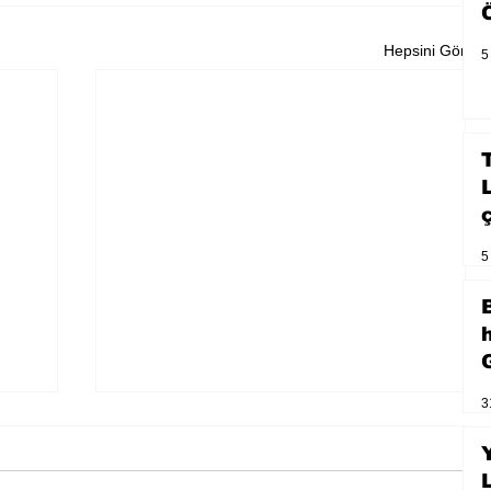
Hepsini Gör
5
5
3