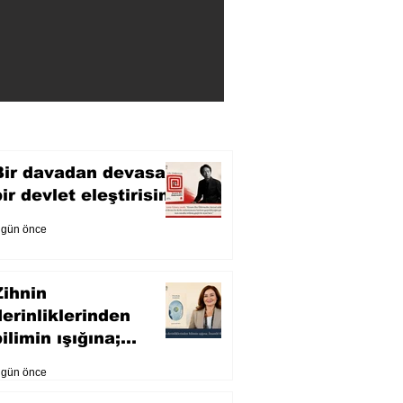
Bir davadan devasa
bir devlet eleştirisine
 gün önce
Zihnin
derinliklerinden
ilimin ışığına;
İnsanlık Karnesi
 gün önce