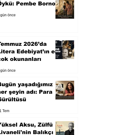
Öykü: Pembe Bornoz
 gün önce
Temmuz 2026’da
Litera Edebiyat’ın en
çok okunanları
 gün önce
Bugün yaşadığımız
her şeyin adı: Para
Gürültüsü
1 Tem
Yüksel Aksu, Zülfü
Livaneli'nin Balıkçı