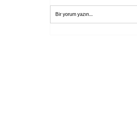
Bir yorum yazın...
Bir davadan devasa bir devlet
eleştirisine