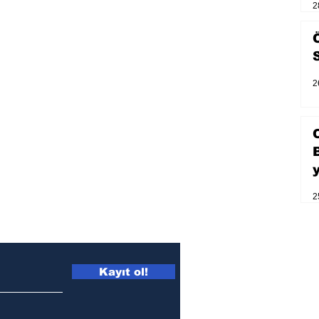
2
2
2
Kayıt ol!