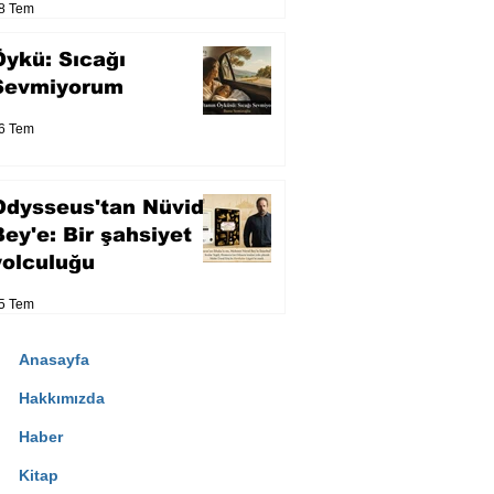
8 Tem
Öykü: Sıcağı
Sevmiyorum
6 Tem
Odysseus'tan Nüvid
Bey'e: Bir şahsiyet
yolculuğu
5 Tem
Anasayfa
Hakkımızda
Haber
Kitap