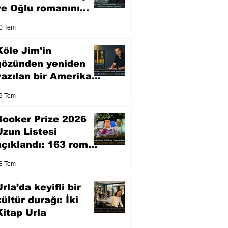
ve Oğlu romanını
sinemaya uyarlıyor
0 Tem
Köle Jim'in
gözünden yeniden
yazılan bir Amerikan
klasiği
9 Tem
Booker Prize 2026
Uzun Listesi
açıklandı: 163 roman
arasından seçilen 13
8 Tem
eser yarışacak
rla’da keyifli bir
kültür durağı: İki
Kitap Urla