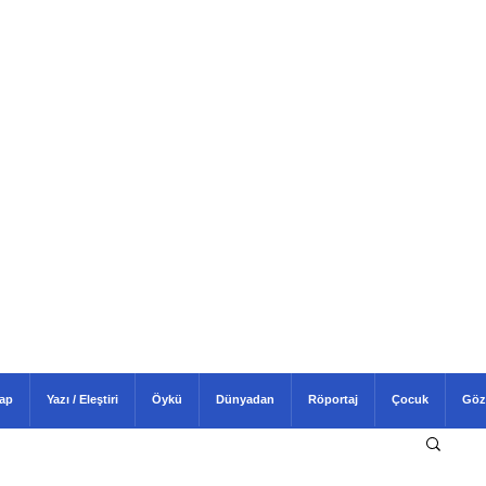
tap
Yazı / Eleştiri
Öykü
Dünyadan
Röportaj
Çocuk
Göz