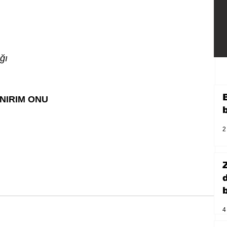
ığı
NIRIM ONU
2
b
4