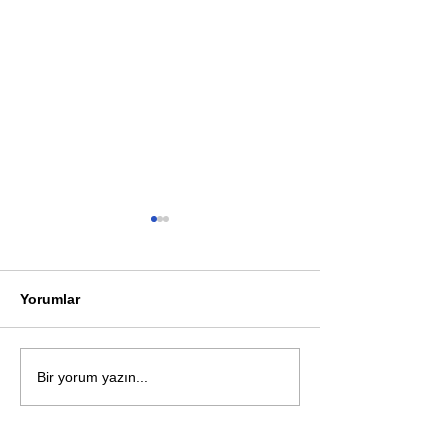
Yorumlar
Öykü: Pembe B
Zihnin derinliklerinden
Bir yorum yazın...
bilimin ışığına; İnsanlık
Karnesi