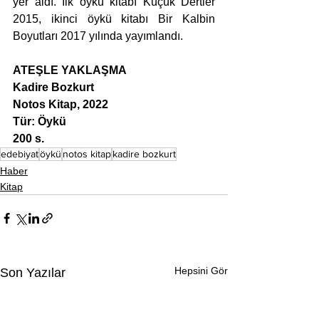
yer aldı. İlk öykü kitabı Küçük Dertler 
2015, ikinci öykü kitabı Bir Kalbin 
Boyutları 2017 yılında yayımlandı.
ATEŞLE YAKLAŞMA
Kadire Bozkurt
Notos Kitap, 2022
Tür: Öykü
200 s.
edebiyat
öykü
notos kitap
kadire bozkurt
Haber
Kitap
Hepsini Gör
Son Yazılar