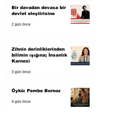
Bir davadan devasa bir
devlet eleştirisine
2 gün önce
Zihnin derinliklerinden
bilimin ışığına; İnsanlık
Karnesi
3 gün önce
Öykü: Pembe Bornoz
4 gün önce
Temmuz 2026’da Litera
Edebiyat’ın en çok