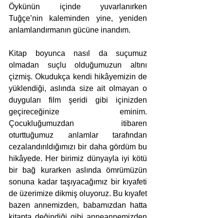
Öykünün içinde yuvarlanırken 
Tuğçe’nin kaleminden yine, yeniden 
anlamlandırmanın gücüne inandım.
Kitap boyunca nasıl da suçumuz 
olmadan suçlu olduğumuzun altını 
çizmiş. Okudukça kendi hikâyemizin de 
yüklendiği, aslında size ait olmayan o 
duyguları film şeridi gibi içinizden 
geçireceğinize eminim. 
Çocukluğumuzdan itibaren 
oturttuğumuz anlamlar tarafından 
cezalandırıldığımızı bir daha gördüm bu 
hikâyede. Her birimiz dünyayla iyi kötü 
bir bağ kurarken aslında ömrümüzün 
sonuna kadar taşıyacağımız bir kıyafeti 
de üzerimize dikmiş oluyoruz. Bu kıyafet 
bazen annemizden, babamızdan hatta 
kitapta değindiği gibi anneannemizden 