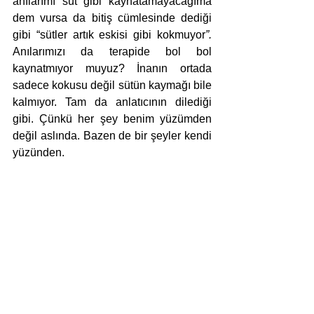
anılarımı süt gibi kaynatamayacağıma 
dem vursa da bitiş cümlesinde dediği 
gibi “sütler artık eskisi gibi kokmuyor
”. 
Anılarımızı da terapide bol bol 
kaynatmıyor muyuz? İnanın ortada 
sadece kokusu değil sütün kaymağı bile 
kalmıyor. Tam da anlatıcının dilediği 
gibi. Çünkü her şey benim yüzümden 
değil aslında. Bazen de bir şeyler kendi 
yüzünden.
BENİM YÜZÜMDEN
Tuğçe Isıyel
Everest Yayınları, 2025
80 s.
inceleme
everest yayınları
Haber
Yazı-Eleştiri