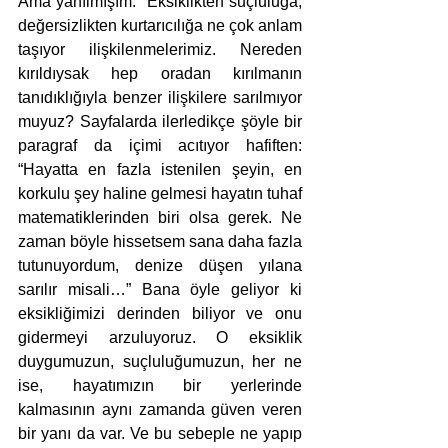
Ama yanılmışım.” Eksiklikten suçluluğa, 
değersizlikten kurtarıcılığa ne çok anlam 
taşıyor ilişkilenmelerimiz. Nereden 
kırıldıysak hep oradan kırılmanın 
tanıdıklığıyla benzer ilişkilere sarılmıyor 
muyuz? Sayfalarda ilerledikçe şöyle bir 
paragraf da içimi acıtıyor hafiften: 
“Hayatta en fazla istenilen şeyin, en 
korkulu şey haline gelmesi hayatın tuhaf 
matematiklerinden biri olsa gerek. Ne 
zaman böyle hissetsem sana daha fazla 
tutunuyordum, denize düşen yılana 
sarılır misali…” Bana öyle geliyor ki 
eksikliğimizi derinden biliyor ve onu 
gidermeyi arzuluyoruz. O eksiklik 
duygumuzun, suçluluğumuzun, her ne 
ise, hayatımızın bir yerlerinde 
kalmasının aynı zamanda güven veren 
bir yanı da var. Ve bu sebeple ne yapıp 