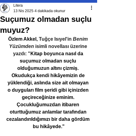
Litera
13 Nis 2025
4 dakikada okunur
Suçumuz olmadan suçlu
muyuz?
Özlem Akkel, 
Tuğçe Isıyel'in 
Benim 
Yüzümden
 isimli novellası üzerine 
yazdı: "
Kitap boyunca nasıl da 
suçumuz olmadan suçlu 
olduğumuzun altını çizmiş. 
Okudukça kendi hikâyemizin de 
yüklendiği, aslında size ait olmayan 
o duyguları film şeridi gibi içinizden 
geçireceğinize eminim. 
Çocukluğumuzdan itibaren 
oturttuğumuz anlamlar tarafından 
cezalandırıldığımızı bir daha gördüm 
bu hikâyede."