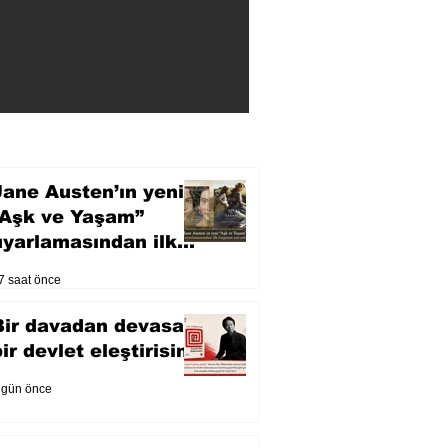
Jane Austen’ın yeni
“Aşk ve Yaşam”
uyarlamasından ilk
fragman yayında
7 saat önce
Bir davadan devasa
bir devlet eleştirisine
 gün önce