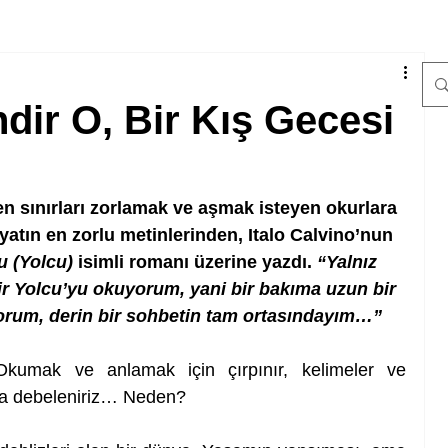
dir O, Bir Kış Gecesi
en sınırları zorlamak ve aşmak isteyen okurlara 
atın en zorlu metinlerinden, Italo Calvino’nun 
u (Yolcu)
 isimli romanı üzerine yazdı. 
“Yalnız 
ir Yolcu’yu okuyorum, yani bir bakıma uzun bir 
iyorum, derin bir sohbetin tam ortasındayım…”
Okumak ve anlamak için çırpınır, kelimeler ve 
la debeleniriz… Neden?