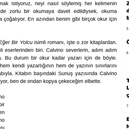
ak istiyoruz, neyi nasıl söylemiş her kelimenin 
e de zorlu bir okumaya davet edildiysek, okuma 
b
 çoğalıyor. En azından benim gibi birçok okur için 
5
Eğer Bir Yolcu
 isimli romanı, işte o zor kitaplardan. 
eserlerinden biri. Calvino severlerin, adım adım 
6
a. Bu durum bir okur kadar yazarı için de böyle. 
hem kendi yazarlığının hem de yazının sınırlarını 
abıyla. Kitabın başındaki Sunuş yazısında Calvino 
iyor, ben de ondan kopya çekeceğim elbette.
o 
r 
7
n 
o 
ı 