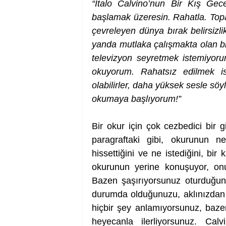
“Italo Calvino’nun Bir Kış Gec
başlamak üzeresin. Rahatla. Topar
çevreleyen dünya bırak belirsizlik
yanda mutlaka çalışmakta olan bir
televizyon seyretmek istemiyoru
okuyorum. Rahatsız edilmek is
olabilirler, daha yüksek sesle söy
okumaya başlıyorum!”
Bir okur için çok cezbedici bir g
paragraftaki gibi, okurunun 
hissettiğini ve ne istediğini, bir k
okurunun yerine konuşuyor, onu
Bazen şaşırıyorsunuz oturduğun
durumda olduğunuzu, aklınızdan 
hiçbir şey anlamıyorsunuz, baze
heyecanla ilerliyorsunuz. Calvin