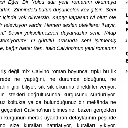
esi Eğer Bir Yolcu adlı yeni romanını okumaya 
2
lan. Zihnindeki bütün düşünceleri kov gitsin. Seni 
U
 içinde yok oluversin. Kapıyı kapasan iyi olur; öte 
 televizyon vardır. Hemen seslen ötekilere: ‘Hayır, 
m!’ Sesini yükseltmezsen duyamazlar seni. ‘Kitap 
temiyorum!’ O gürültü arasında seni işitmemiş 
2
le, bağır hatta: Ben, Italo Calvino’nun yeni romanını 
iriş değil mi? Calvino roman boyunca, tıpkı bu ilk 
2
nerede ne yaptığını, ne durumda olduğunu, ne 
ahin gibi biliyor, sık sık okuruna direktifler veriyor, 
n istekleri doğrultusunda kurgusunu sürdürüyor. 
uz koltukta ya da bulunduğunuz bir mekânda ne 
geçenleri Calvino’nun bilmesine, bazen gerçekten 
n kurgunun merak uyandıran detaylarının peşinde 
o size kuralları hatırlatıyor, kuralları yıkıyor. 