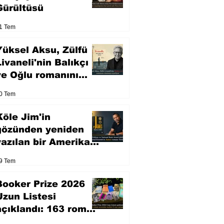
Gürültüsü
1 Tem
Yüksel Aksu, Zülfü
Livaneli'nin Balıkçı
ve Oğlu romanını
sinemaya uyarlıyor
0 Tem
Köle Jim'in
gözünden yeniden
yazılan bir Amerikan
klasiği
9 Tem
Booker Prize 2026
Uzun Listesi
açıklandı: 163 roman
arasından seçilen 13