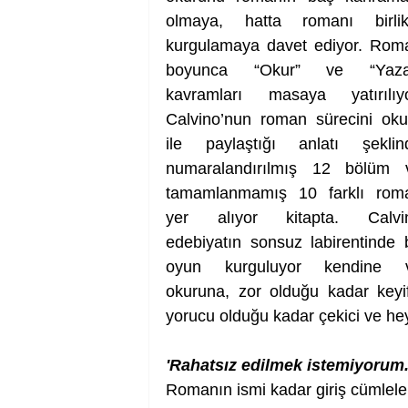
olmaya, hatta romanı birlikt
kurgulamaya davet ediyor. Roma
boyunca “Okur” ve “Yazar
kavramları masaya yatırılıyor
Calvino’nun roman sürecini okur
ile paylaştığı anlatı şeklind
numaralandırılmış 12 bölüm v
tamamlanmamış 10 farklı roma
yer alıyor kitapta. Calvin
edebiyatın sonsuz labirentinde bi
oyun kurguluyor kendine v
okuruna, zor olduğu kadar keyifli
yorucu olduğu kadar çekici ve he
'Rahatsız edilmek istemiyorum.
Romanın ismi kadar giriş cümleleri