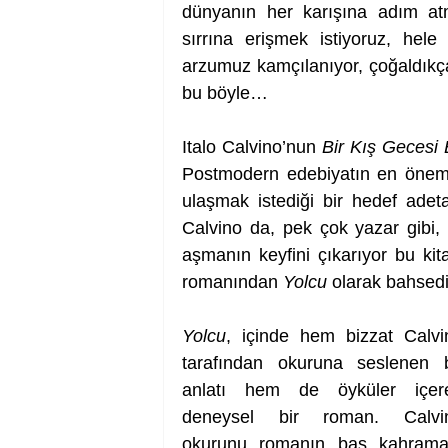
dünyanın her karışına adım atm
sırrına erişmek istiyoruz, hel
arzumuz kamçılanıyor, çoğaldıkça
bu böyle… 
Italo Calvino’nun 
Bir Kış Gecesi 
Postmodern edebiyatın en önemli 
ulaşmak istediği bir hedef adet
Calvino da, pek çok yazar gibi, 
aşmanın keyfini çıkarıyor bu kit
romanından 
Yolcu
 olarak bahsed
Yolcu
, içinde hem bizzat Calvin
tarafından okuruna seslenen bi
anlatı hem de öyküler içere
deneysel bir roman. Calvin
okurunu romanın baş kahraman