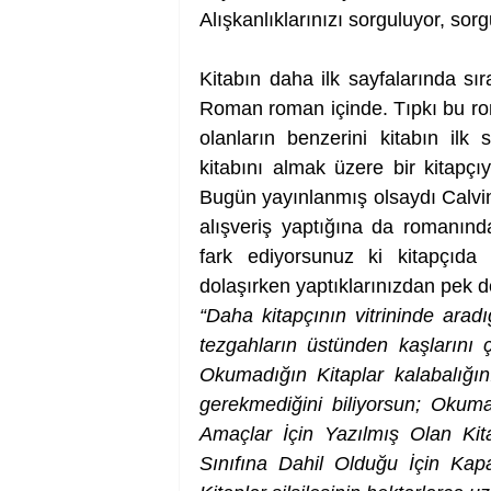
Alışkanlıklarınızı sorguluyor, sorgu
Kitabın daha ilk sayfalarında sı
Roman roman içinde. Tıpkı bu ro
olanların benzerini kitabın ilk
kitabını almak üzere bir kitapçı
Bugün yayınlanmış olsaydı Calvino 
alışveriş yaptığına da romanında 
fark ediyorsunuz ki kitapçıda n
dolaşırken yaptıklarınızdan pek de 
“Daha kitapçının vitrininde aradığ
tezgahların üstünden kaşlarını 
Okumadığın Kitaplar kalabalığı
gerekmediğini biliyorsun; Oku
Amaçlar İçin Yazılmış Olan Ki
Sınıfına Dahil Olduğu İçin K