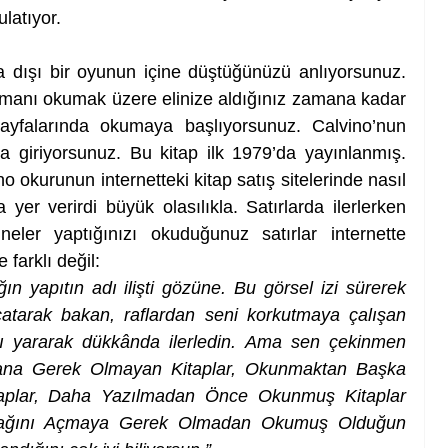
latıyor. 
ra dışı bir oyunun içine düştüğünüzü anlıyorsunuz. 
manı okumak üzere elinize aldığınız zamana kadar 
 sayfalarında okumaya başlıyorsunuz. Calvino’nun 
ya giriyorsunuz. Bu kitap ilk 1979’da yayınlanmış. 
okurunun internetteki kitap satış sitelerinde nasıl 
yer verirdi büyük olasılıkla. Satırlarda ilerlerken 
eler yaptığınızı okuduğunuz satırlar internette 
farklı değil: 
ın yapıtın adı ilişti gözüne. Bu görsel izi sürerek 
çatarak bakan, raflardan seni korkutmaya çalışan 
nı yararak dükkânda ilerledin. Ama sen çekinmen 
mana Gerek Olmayan Kitaplar, Okunmaktan Başka 
taplar, Daha Yazılmadan Önce Okunmuş Kitaplar 
apağını Açmaya Gerek Olmadan Okumuş Olduğun 