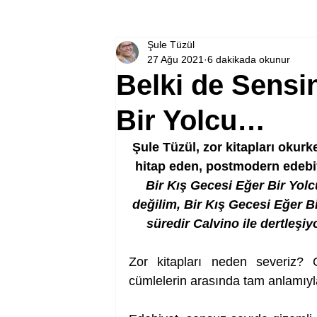
Şule Tüzül
27 Ağu 2021
6 dakikada okunur
Belki de Sensin
Bir Yolcu…
Şule Tüzül, zor kitapları okurk
hitap eden, postmodern edebiy
Bir Kış Gecesi Eğer Bir Yolc
değilim, Bir Kış Gecesi Eğer B
süredir Calvino ile dertleş
Zor kitapları neden severiz? 
cümlelerin arasında tam anlamıy