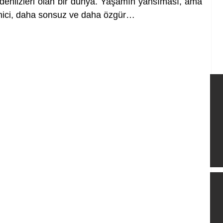
dehlizleri olan bir dünya. Yaşamın yansıması, ama 
ici, daha sonsuz ve daha özgür… 