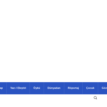
tap
Yazı / Eleştiri
Öykü
Dünyadan
Röportaj
Çocuk
Göz