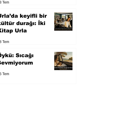
8 Tem
eser yarışacak
rla’da keyifli bir
kültür durağı: İki
Kitap Urla
8 Tem
Öykü: Sıcağı
Sevmiyorum
6 Tem