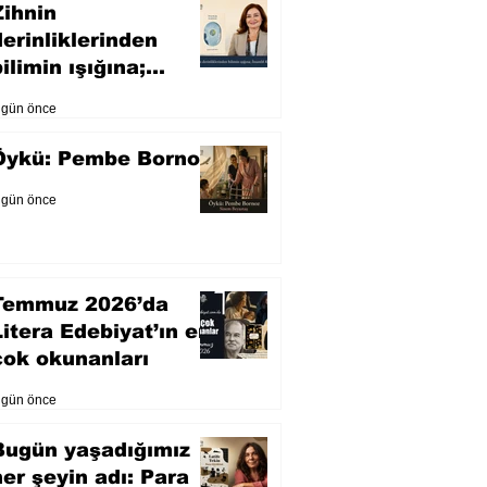
Zihnin
derinliklerinden
ilimin ışığına;
İnsanlık Karnesi
 gün önce
Öykü: Pembe Bornoz
 gün önce
Temmuz 2026’da
Litera Edebiyat’ın en
çok okunanları
 gün önce
Bugün yaşadığımız
her şeyin adı: Para