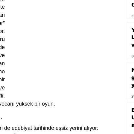
e 
n 
3
” 
. 
u 
e 
e 
3
n 
o 
r 
e 
, 
2
yecanı yüksek bir oyun. 
'
 de edebiyat tarihinde eşsiz yerini alıyor: 