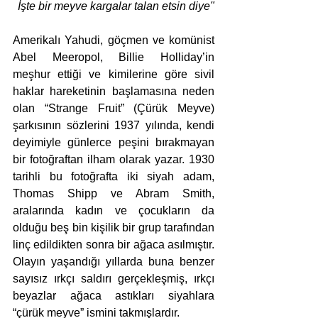
İşte bir meyve kargalar talan etsin diye"
Amerikalı Yahudi, göçmen ve komünist 
Abel Meeropol, Billie Holliday’in 
meşhur ettiği ve kimilerine göre sivil 
haklar hareketinin başlamasına neden 
olan “Strange Fruit” (Çürük Meyve) 
şarkısının sözlerini 1937 yılında, kendi 
deyimiyle günlerce peşini bırakmayan 
bir fotoğraftan ilham olarak yazar. 1930 
tarihli bu fotoğrafta iki siyah adam, 
Thomas Shipp ve Abram Smith, 
aralarında kadın ve çocukların da 
olduğu beş bin kişilik bir grup tarafından 
linç edildikten sonra bir ağaca asılmıştır. 
Olayın yaşandığı yıllarda buna benzer 
sayısız ırkçı saldırı gerçekleşmiş, ırkçı 
beyazlar ağaca astıkları siyahlara 
“çürük meyve” ismini takmışlardır. 