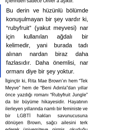
içlerinden sadece Oliver’a aşıktır. 
Bu derin ve hüzünlü bölümde 
konuşulmayan bir şey vardır ki, 
“rubyfruit” (yakut meyvesi) nar 
için kullanılan ağdalı bir 
kelimedir, yani burada tadı 
alınan nardan biraz daha 
fazlasıdır. Daha önemlisi, nar 
ormanı diye bir şey yoktur.
İlginçtir ki, Rita Mae Brown’ın hem “Tek 
Meyve” hem de “Beni Adınla”dan yıllar 
önce yazdığı romanı “Rubyfruit Jungle” 
da bir büyüme hikayesidir. Hayatının 
ilerleyen yıllarında namlı bir feministe ve 
bir LGBTİ hakları savunucusuna 
dönüşen Brown, sağcı ailesini terk 
ederek üniversiteye girmiş, okuduğu 