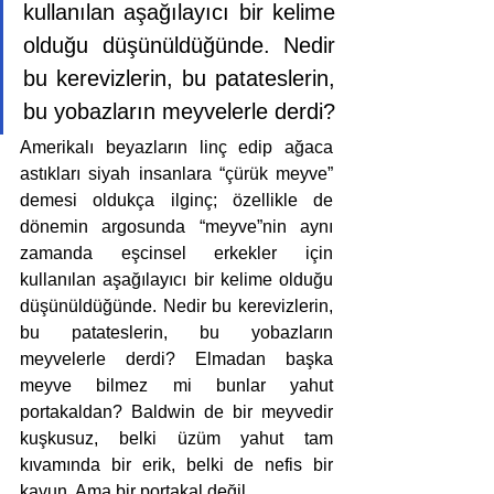
kullanılan aşağılayıcı bir kelime 
olduğu düşünüldüğünde. Nedir 
bu kerevizlerin, bu patateslerin, 
bu yobazların meyvelerle derdi?
Amerikalı beyazların linç edip ağaca 
astıkları siyah insanlara “çürük meyve” 
demesi oldukça ilginç; özellikle de 
dönemin argosunda “meyve”nin aynı 
zamanda eşcinsel erkekler için 
kullanılan aşağılayıcı bir kelime olduğu 
düşünüldüğünde. Nedir bu kerevizlerin, 
bu patateslerin, bu yobazların 
meyvelerle derdi? Elmadan başka 
meyve bilmez mi bunlar yahut 
portakaldan? Baldwin de bir meyvedir 
kuşkusuz, belki üzüm yahut tam 
kıvamında bir erik, belki de nefis bir 
kavun. Ama bir portakal değil. 