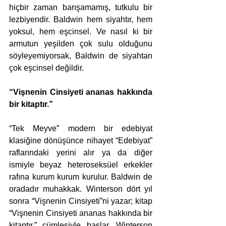
hiçbir zaman barışamamış, tutkulu bir 
lezbiyendir. Baldwin hem siyahtır, hem 
yoksul, hem eşcinsel. Ve nasıl ki bir 
armutun yeşilden çok sulu olduğunu 
söyleyemiyorsak, Baldwin de siyahtan 
çok eşcinsel değildir.
“Vişnenin Cinsiyeti ananas hakkında 
bir kitaptır.”
“Tek Meyve” modern bir edebiyat 
klasiğine dönüşünce nihayet “Edebiyat” 
raflarındaki yerini alır ya da diğer 
ismiyle beyaz heteroseksüel erkekler 
rafına kurum kurum kurulur. Baldwin de 
oradadır muhakkak. Winterson dört yıl 
sonra “Vişnenin Cinsiyeti”ni yazar; kitap 
“Vişnenin Cinsiyeti ananas hakkında bir 
kitaptır.” cümlesiyle başlar. Winterson 