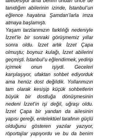
talebesiydi ama benim ondan önce de 
tanıdığım abilerinin izinde, İstanbul’un 
eğlence hayatına Şamdan’larla imza 
atmaya başlamıştı. 
Yaşam tarzlarımızın farklılığı nedeniyle 
İzzet’le bir sonraki görüşmemiz yıllar 
sonra oldu. İzzet artık İzzet Çapa 
olmuştu; boynuz kulağı, İzzet abilerini 
geçmişti. İstanbul’u eğlendirmek, yedirip 
içirmek onun işiydi. Geceleri 
karşılaşıyor, ufaktan sohbet ediyorduk 
ama henüz dost değildik. Yollarımızın 
tam olarak kesişip küçük sohbetlerin 
büyük bir dostluğa dönüşmesinin 
nedeni İzzet’in işi değil, uğraşı oldu. 
İzzet Çapa bir yandan da ailesinin 
yapısı gereği, entelektüel tarafının güçlü 
olduğunu gösteren yazılar yazıyor, 
röportajlar yapıyordu ve bu da benim 