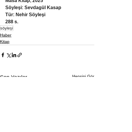
Masa Kitap, 2025
Söyleşi: 
Sevdagül Kasap
Tür: Nehir Söyleşi 
288 s.
söyleşi
Haber
Kitap
Hepsini Gör
Son Yazılar