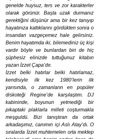
genelde huysuz, ters ve zor karakterler 
olarak görünür. Başta uzak durmanız 
gerektiğini düşünür ama bir kez tanıyıp 
hayatınıza kattıklarını gördükten sonra o 
insandan vazgeçemez hale gelirsiniz. 
Benim hayatımda iki, bilemediniz üç kişi 
vardır böyle ve bunlardan biri de hiç 
şüphesiz elinizde tuttuğunuz kitabın 
yazarı İzzet Çapa’dır. 
İzzet belki hatırlar belki hatırlamaz, 
kendisiyle ilk kez 1980’lerin ilk 
yarısında, o zamanların en popüler 
diskoteği Regine’de karşılaştım. DJ 
kabininde, boyunun yetmediği bir 
pikaptaki plaklarla milleti coşturmakla 
meşguldü. Bizi tanıştıran da ortak 
arkadaşımız, canımın içi Aslı Atay’dı. O 
sıralarda İzzet muhtemelen orta mektep 