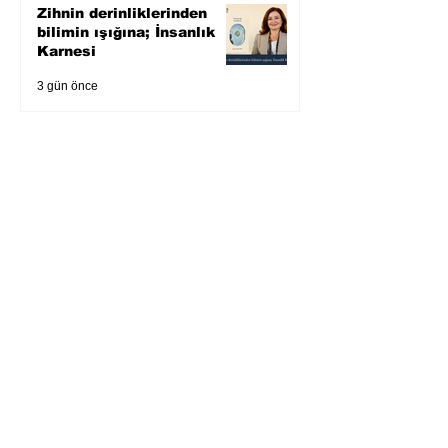
Zihnin derinliklerinden
bilimin ışığına; İnsanlık
Karnesi
3 gün önce
Öykü: Pembe Bornoz
4 gün önce
Temmuz 2026’da Litera
Edebiyat’ın en çok
okunanları
5 gün önce
Bugün yaşadığımız her
şeyin adı: Para Gürültüsü