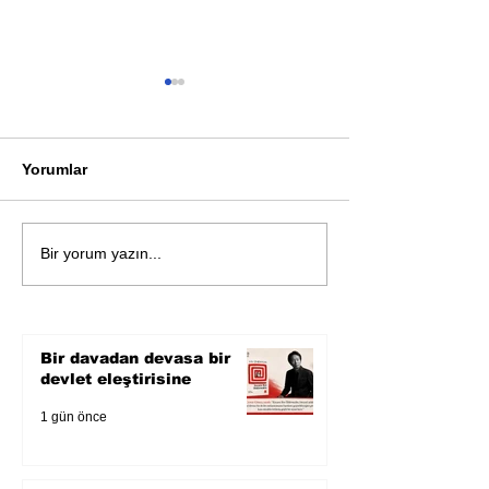
Yorumlar
Öykü: Pembe B
Zihnin derinliklerinden
Bir yorum yazın...
bilimin ışığına; İnsanlık
Karnesi
Bir davadan devasa bir
devlet eleştirisine
1 gün önce