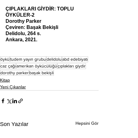
ÇIPLAKLARI GİYDİR: TOPLU 
ÖYKÜLER-2 
Dorothy Parker
Çeviren: Başak Bekişli
Delidolu, 264 s.
Ankara, 2021. 
öykü
tudem yayın grubu
delidolu
abd edebiyatı
caz çağı
amerikan öykücülüğü
çıplakları giydir
dorothy parker
başak bekişli
Kitap
Yeni Çıkanlar
Hepsini Gör
Son Yazılar