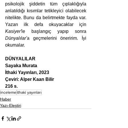
psikolojik şiddetin tüm çıplaklığıyla 
anlatıldığı kısımlar tetikleyici olabilecek 
nitelikte. Bunu da belirtmekte fayda var. 
Yazarı ilk defa okuyacaklar için 
Kasiyer'
le başlangıç yapıp sonra 
Dünyalılar'
a geçmelerini öneririm. İyi 
okumalar.
DÜNYALILAR
Sayaka Murata
İthaki Yayınları, 2023
Çeviri: Alper Kaan Bilir
216 s.
inceleme
ithaki yayınları
Haber
Yazı-Eleştiri