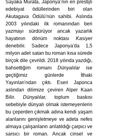
Sayaka Murata, Japonya’nın en prestijli 
edebiyat ödüllerinden biri olan 
Akutagava Ödülü'nün sahibi. Aslında 
2003 yılındaki ilk romanından beri 
yazmayı sürdürüyor ancak yazarlık 
hayatının dönüm noktası 
Kasiyer 
denebilir.
Sadece Japonya'da 1,5 
milyon adet satan bu roman kısa sürede 
birçok dile çevrildi. 2018 yılında yazdığı, 
bahsettiğim romanı 
Dünyalılar 
ise 
geçtiğimiz günlerde İthaki 
Yayınları'ndan çıktı. Eseri Japonca 
aslından dilimize çeviren Alper Kaan 
Bilir. 
Dünyalılar, 
toplum baskısı 
sebebiyle dünyalı olmak istemeyenlerin 
bu çeperden çıkmak adına kendi yaşam 
alanlarını genişletmeye ve adeta nefes 
almaya çalışanların anlatıldığı çarpıcı ve 
sarsıcı bir roman. Ancak cinsel ve 