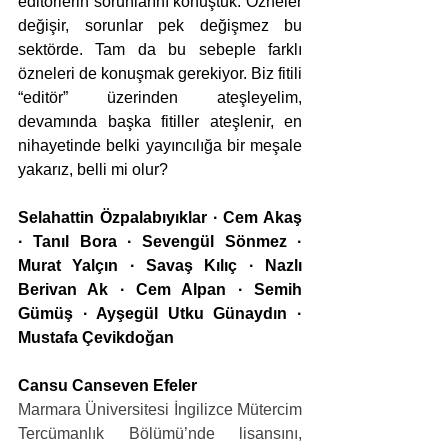
editörlerin sorunlarını konuştuk. Özneler 
değişir, sorunlar pek değişmez bu 
sektörde. Tam da bu sebeple farklı 
özneleri de konuşmak gerekiyor. Biz fitili 
“editör” üzerinden ateşleyelim, 
devamında başka fitiller ateşlenir, en 
nihayetinde belki yayıncılığa bir meşale 
yakarız, belli mi olur?
Selahattin Özpalabıyıklar · Cem Akaş 
· Tanıl Bora · Sevengül Sönmez · 
Murat Yalçın · Savaş Kılıç · Nazlı 
Berivan Ak · Cem Alpan · Semih 
Gümüş · Ayşegül Utku Günaydın · 
Mustafa Çevikdoğan
Cansu Canseven Efeler
Marmara Üniversitesi İngilizce Mütercim 
Tercümanlık Bölümü’nde lisansını, 