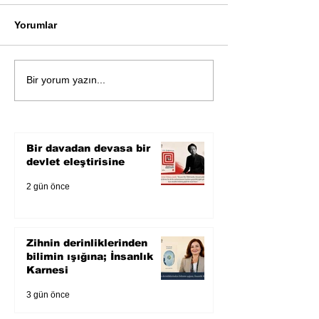
Yorumlar
Öykü: Pembe B
Zihnin derinliklerinden
Bir yorum yazın...
bilimin ışığına; İnsanlık
Karnesi
Bir davadan devasa bir
devlet eleştirisine
2 gün önce
Zihnin derinliklerinden
bilimin ışığına; İnsanlık
Karnesi
3 gün önce