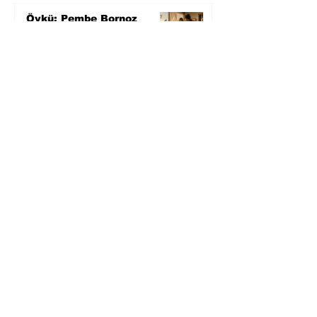
Öykü: Pembe Bornoz
4 gün önce
Temmuz 2026’da Litera
Edebiyat’ın en çok
okunanları
5 gün önce
Bugün yaşadığımız her
şeyin adı: Para Gürültüsü
7 gün önce
Yüksel Aksu, Zülfü
Livaneli'nin Balıkçı ve