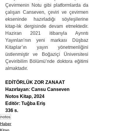
Çevirmenin Notu gibi platformlarda da 
çalışan Canseven, çeviri ve çevirmen 
ekseninde hazırladığı söyleşilerine 
kitap-lık dergisinde devam etmektedir. 
Haziran 2021 itibarıyla Ayrıntı 
Yayınları’nın yeni markası Düşbaz 
Kitaplar’ın yayın yönetmenliğini 
üstlenmiştir ve Boğaziçi Üniversitesi 
Çeviribilim Bölümü’nde doktora eğitimi 
almaktadır.
EDİTÖRLÜK ZOR ZANAAT
Hazırlayan: Cansu Canseven
Notos Kitap, 2024
Editör: Tuğba Eriş
336 s.
notos
Haber
Kitap