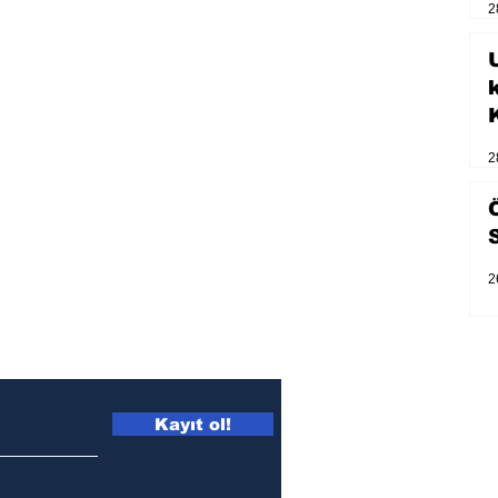
2
U
2
2
Kayıt ol!