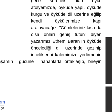
gece sürecek olan öykü 
atölyemizde, öyküde yapı, öyküde 
kurgu ve öyküde dil üzerine eğilip 
kendi öykülerimize kapı 
aralayacağız. "Cümleleriniz kısa da 
olsa onları geniş tutun" diyen 
yazarımız Ethem Baran"ın öyküde 
öncelediği dil üzerinde gezinip 
inceliklerini kalemimize yedirmenin 
yaşamın  gücüne  inananlarla ortaklaşıp, bireyin 
com
oça