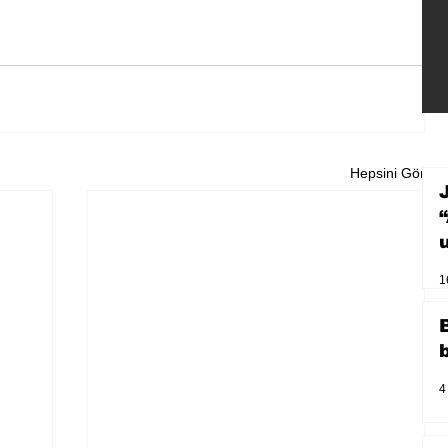
Hepsini Gör
1
4