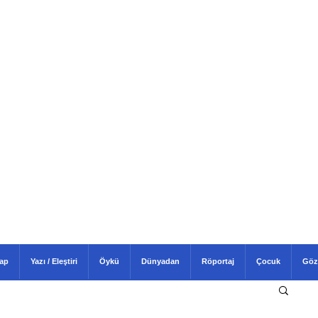
tap
Yazı / Eleştiri
Öykü
Dünyadan
Röportaj
Çocuk
Göz