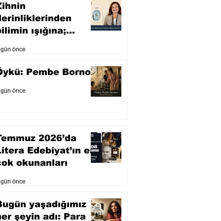
Zihnin
derinliklerinden
ilimin ışığına;
İnsanlık Karnesi
 gün önce
Öykü: Pembe Bornoz
 gün önce
Temmuz 2026’da
Litera Edebiyat’ın en
çok okunanları
 gün önce
Bugün yaşadığımız
her şeyin adı: Para