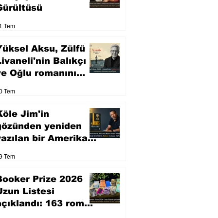
Gürültüsü
1 Tem
Yüksel Aksu, Zülfü
Livaneli'nin Balıkçı
ve Oğlu romanını
sinemaya uyarlıyor
0 Tem
Köle Jim'in
gözünden yeniden
yazılan bir Amerikan
klasiği
9 Tem
Booker Prize 2026
Uzun Listesi
açıklandı: 163 roman
arasından seçilen 13