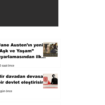
Jane Austen’ın yeni
“Aşk ve Yaşam”
uyarlamasından ilk
fragman yayında
6 saat önce
Bir davadan devasa
bir devlet eleştirisine
 gün önce