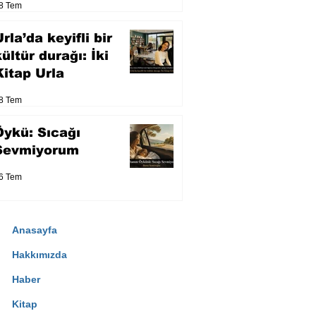
8 Tem
eser yarışacak
rla’da keyifli bir
kültür durağı: İki
Kitap Urla
8 Tem
Öykü: Sıcağı
Sevmiyorum
6 Tem
Anasayfa
Hakkımızda
Haber
Kitap