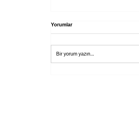
Yorumlar
Bir yorum yazın...
Jane Austen’ın yeni “Aşk ve
Yaşam” uyarlamasından ilk
fragman yayında