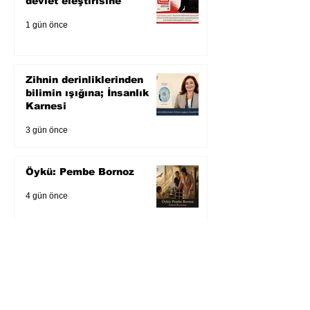
devlet eleştirisine
1 gün önce
Zihnin derinliklerinden
bilimin ışığına; İnsanlık
Karnesi
3 gün önce
Öykü: Pembe Bornoz
4 gün önce
Temmuz 2026’da Litera
Edebiyat’ın en çok
okunanları