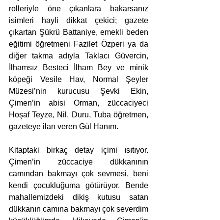
rolleriyle öne çıkanlara bakarsanız 
isimleri hayli dikkat çekici; gazete 
çıkartan Şükrü Battaniye, emekli beden 
eğitimi öğretmeni Fazilet Özperi ya da 
diğer takma adıyla Taklacı Güvercin, 
İlhamsız Besteci İlham Bey ve minik 
köpeği Vesile Hav, Normal Şeyler 
Müzesi’nin kurucusu Şevki Ekin, 
Çimen’in abisi Orman, züccaciyeci 
Hoşaf Teyze, Nil, Duru, Tuba öğretmen, 
gazeteye ilan veren Gül Hanım.
Kitaptaki birkaç detay içimi ısıtıyor. 
Çimen’in züccaciye dükkanının 
camından bakmayı çok sevmesi, beni 
kendi çocukluğuma götürüyor. Bende 
mahallemizdeki dikiş kutusu satan 
dükkanın camına bakmayı çok severdim 