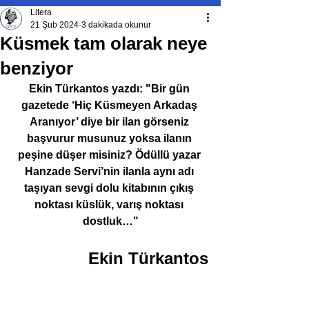
Litera
21 Şub 2024
3 dakikada okunur
Küsmek tam olarak neye
benziyor
Ekin Türkantos yazdı: "Bir gün 
gazetede ‘Hiç Küsmeyen Arkadaş 
Aranıyor’ diye bir ilan görseniz 
başvurur musunuz yoksa ilanın 
peşine düşer misiniz? Ödüllü yazar 
Hanzade Servi’nin ilanla aynı adı 
taşıyan sevgi dolu kitabının çıkış 
noktası küslük, varış noktası 
dostluk…"
Ekin Türkantos