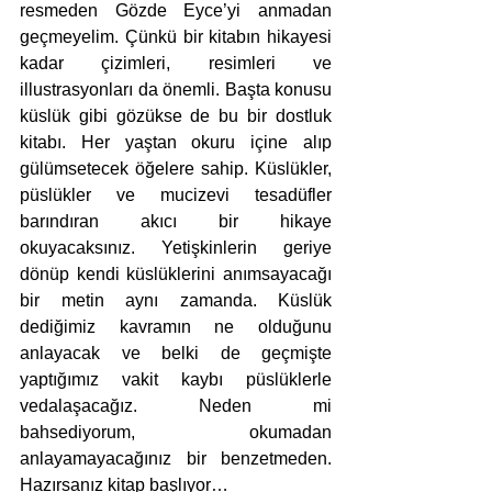
resmeden Gözde Eyce’yi anmadan 
geçmeyelim. Çünkü bir kitabın hikayesi 
kadar çizimleri, resimleri ve 
illustrasyonları da önemli. Başta konusu 
küslük gibi gözükse de bu bir dostluk 
kitabı. Her yaştan okuru içine alıp 
gülümsetecek öğelere sahip. Küslükler, 
püslükler ve mucizevi tesadüfler 
barındıran akıcı bir hikaye 
okuyacaksınız. Yetişkinlerin geriye 
dönüp kendi küslüklerini anımsayacağı 
bir metin aynı zamanda. Küslük 
dediğimiz kavramın ne olduğunu 
anlayacak ve belki de geçmişte 
yaptığımız vakit kaybı püslüklerle 
vedalaşacağız. Neden mi 
bahsediyorum, okumadan 
anlayamayacağınız bir benzetmeden. 
Hazırsanız kitap başlıyor…