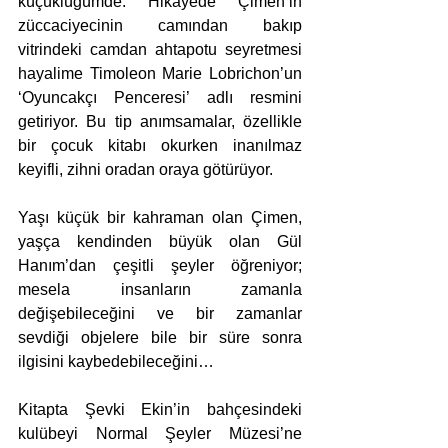
küçüklüğümde. Hikayede Çimen’in 
züccaciyecinin camından bakıp 
vitrindeki camdan ahtapotu seyretmesi 
hayalime Timoleon Marie Lobrichon’un 
‘Oyuncakçı Penceresi’ adlı resmini 
getiriyor. Bu tip anımsamalar, özellikle 
bir çocuk kitabı okurken inanılmaz 
keyifli, zihni oradan oraya götürüyor. 
Yaşı küçük bir kahraman olan Çimen, 
yaşça kendinden büyük olan Gül 
Hanım’dan çeşitli şeyler öğreniyor; 
mesela insanların zamanla 
değişebileceğini ve bir zamanlar 
sevdiği objelere bile bir süre sonra 
ilgisini kaybedebileceğini…
Kitapta Şevki Ekin’in bahçesindeki 
kulübeyi Normal Şeyler Müzesi’ne 