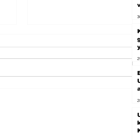
3
2
Zihnin derinliklerinden bilimin
ışığına; İnsanlık Karnesi
2
U