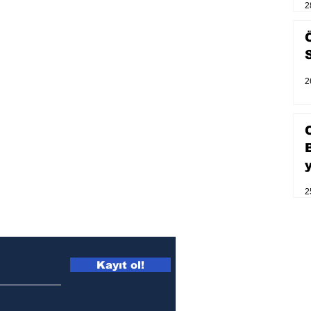
2
2
2
Kayıt ol!