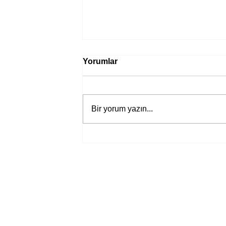
Yorumlar
Bir yorum yazın...
Bir davadan devasa bir devlet
eleştirisine