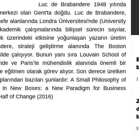
Luc de Brabandere 1948 yılında 
 merkezi olan Gent'ta doğdu. Luc de Brabandere, 
efe alanlarında Londra Üniversitesi'nde (University 
demik çalışmalarında bilişsel sürecin sayılar, 
ik üzerindeki etkisine yoğunlaşan yazarın üretim 
dere, strateji geliştirme alanında The Boston 
kilde çalışıyor. Bunun yanı sıra Louvain School of 
e ve Paris’te mühendislik alanında önemli bir 
e eğitmen olarak görev alıyor. Son derece üretken 
plarından bazıları şunlardır: A Small Philosophy of 
1
ng in New Boxes: a New Paradigm for Business 
 Half of Change (2016)
b
3