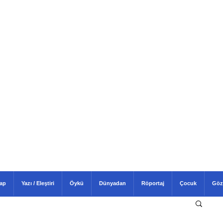
tap
Yazı / Eleştiri
Öykü
Dünyadan
Röportaj
Çocuk
Göz