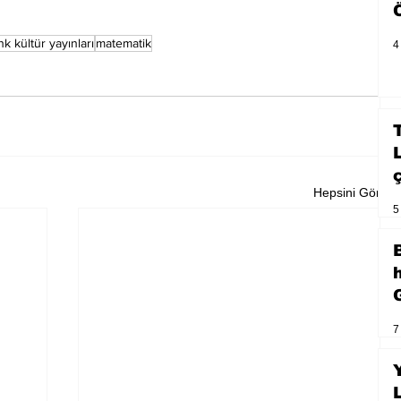
nk kültür yayınları
matematik
4
Hepsini Gör
5
7