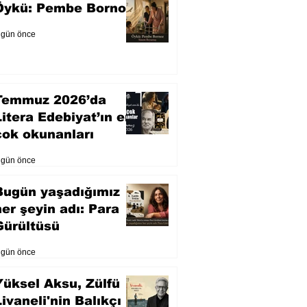
Öykü: Pembe Bornoz
 gün önce
Temmuz 2026’da
Litera Edebiyat’ın en
çok okunanları
 gün önce
Bugün yaşadığımız
her şeyin adı: Para
Gürültüsü
 gün önce
Yüksel Aksu, Zülfü
Livaneli'nin Balıkçı