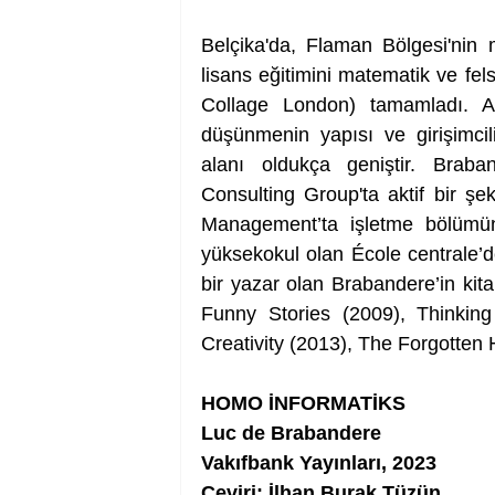
Belçika'da, Flaman Bölgesi'nin
lisans eğitimini matematik ve fels
Collage London) tamamladı. Aka
düşünmenin yapısı ve girişimcil
alanı oldukça geniştir. Braban
Consulting Group'ta aktif bir şe
Management’ta işletme bölümünd
yüksekokul olan École centrale’d
bir yazar olan Brabandere’in kita
Funny Stories (2009), Thinki
Creativity (2013), The Forgotten
HOMO İNFORMATİKS
Luc de Brabandere
Vakıfbank Yayınları, 2023
Çeviri: İlhan Burak Tüzün