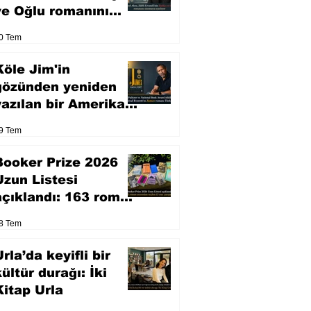
ve Oğlu romanını
sinemaya uyarlıyor
0 Tem
Köle Jim'in
gözünden yeniden
yazılan bir Amerikan
klasiği
9 Tem
Booker Prize 2026
Uzun Listesi
açıklandı: 163 roman
arasından seçilen 13
8 Tem
eser yarışacak
rla’da keyifli bir
kültür durağı: İki
Kitap Urla