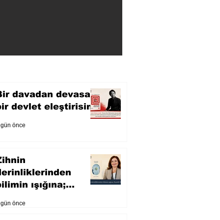
Bir davadan devasa
bir devlet eleştirisine
 gün önce
Zihnin
derinliklerinden
ilimin ışığına;
İnsanlık Karnesi
 gün önce