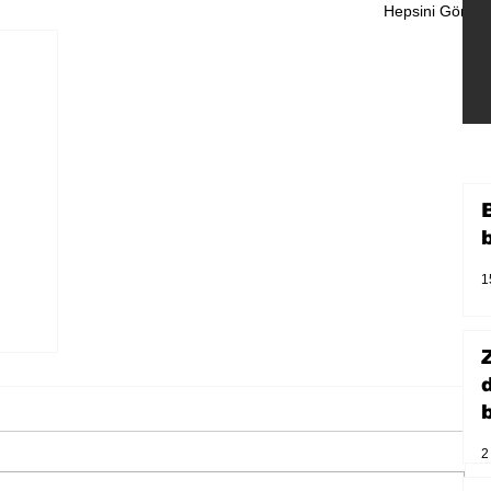
Hepsini Gör
1
b
2