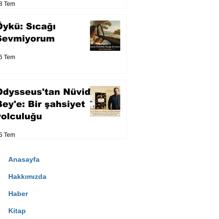
8 Tem
Öykü: Sıcağı
Sevmiyorum
6 Tem
Odysseus'tan Nüvid
Bey'e: Bir şahsiyet
yolculuğu
5 Tem
Anasayfa
Hakkımızda
Haber
Kitap