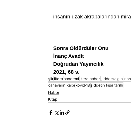
insanın uzak akrabalarından miras 
Sonra Öldürdüler Onu
İnanç Avadit
Doğrudan Yayıncılık
2021, 68 s.
şiir
litera
pandemi
litera haber
şiddet
salgın
inan
canavarın kalbi
kovid-19
şiddetin kısa tarihi
Haber
Kitap