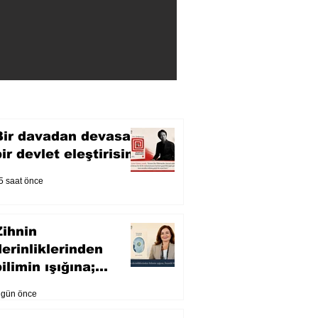
Bir davadan devasa
bir devlet eleştirisine
5 saat önce
Zihnin
derinliklerinden
ilimin ışığına;
İnsanlık Karnesi
 gün önce