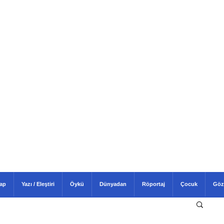
tap
Yazı / Eleştiri
Öykü
Dünyadan
Röportaj
Çocuk
Göz