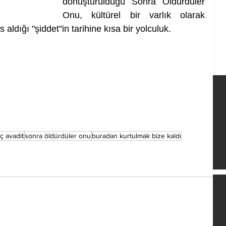
dönüştürüldüğü Sonra Öldürdüler 
Onu, kültürel bir varlık olarak 
aldığı "şiddet"in tarihine kısa bir yolculuk.
ç avadit
sonra öldürdüler onu
buradan kurtulmak bize kaldı