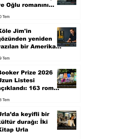
ve Oğlu romanını
sinemaya uyarlıyor
0 Tem
Köle Jim'in
gözünden yeniden
yazılan bir Amerikan
klasiği
9 Tem
Booker Prize 2026
Uzun Listesi
açıklandı: 163 roman
arasından seçilen 13
8 Tem
eser yarışacak
rla’da keyifli bir
kültür durağı: İki
Kitap Urla