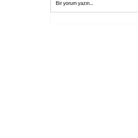
Bir yorum yazın...
Aşkın kişisel tarihi