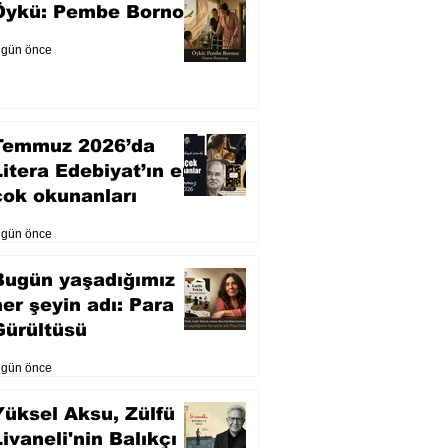
Öykü: Pembe Bornoz
 gün önce
Temmuz 2026’da
Litera Edebiyat’ın en
çok okunanları
 gün önce
Bugün yaşadığımız
her şeyin adı: Para
Gürültüsü
 gün önce
Yüksel Aksu, Zülfü
Livaneli'nin Balıkçı