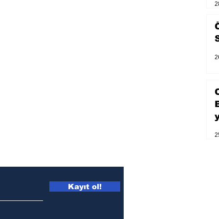
2
2
2
Kayıt ol!