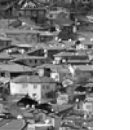
semrinsahin-flanoz