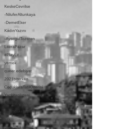
KeskeCevrilse
-NiluferAltunkaya
-DemetEker
KadınYazını
-AysegulTozeren
LiteraPazar
#PlayLit
yemek
queer edebiyat
2021biterken
CocuklaraTatilOnerisi
Yazkitaplistesi
toresivrioglu
yaraticilikrituelleri
ask
dunyaoykugunu