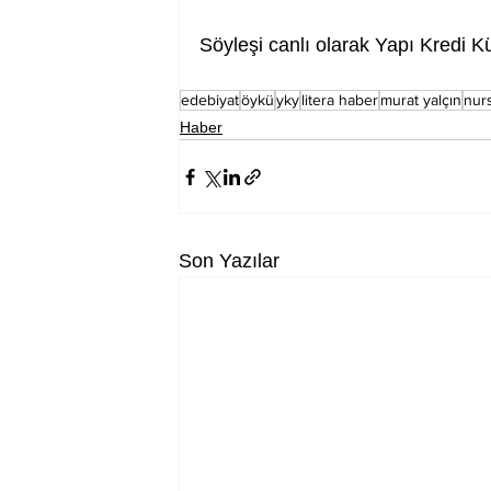
Söyleşi canlı olarak Yapı Kredi Kü
edebiyat
öykü
yky
litera haber
murat yalçın
nur
Haber
Son Yazılar