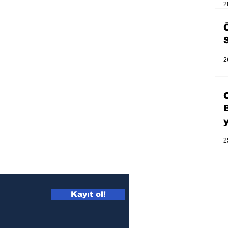
2
2
2
Kayıt ol!