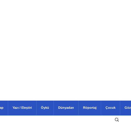
tap
Yazı / Eleştiri
Öykü
Dünyadan
Röportaj
Çocuk
Göz