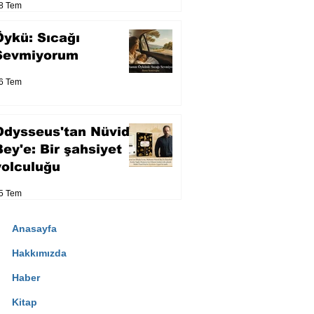
8 Tem
Öykü: Sıcağı
Sevmiyorum
6 Tem
Odysseus'tan Nüvid
Bey'e: Bir şahsiyet
yolculuğu
5 Tem
Anasayfa
Hakkımızda
Haber
Kitap