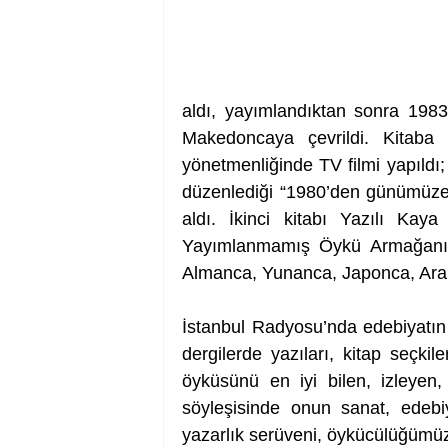
aldı, yayımlandıktan sonra 198
Makedoncaya çevrildi. Kitaba
yönetmenliğinde TV filmi yapıldı;
düzenlediği “1980’den günümüze 
aldı. İkinci kitabı Yazılı Kay
Yayımlanmamış Öykü Armağanı’nı
Almanca, Yunanca, Japonca, Arapça
İstanbul Radyosu’nda edebiyatın 
dergilerde yazıları, kitap seçkil
öyküsünü en iyi bilen, izleyen, 
söyleşisinde onun sanat, edebiya
yazarlık serüveni, öykücülüğümü