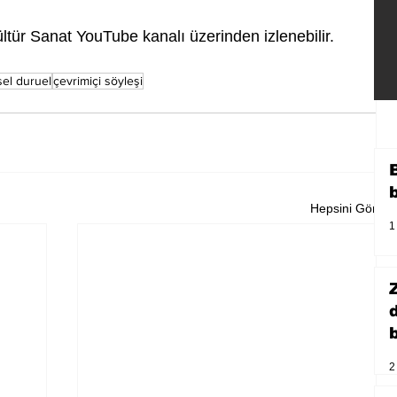
ltür Sanat YouTube kanalı üzerinden izlenebilir. 
sel duruel
çevrimiçi söyleşi
Hepsini Gör
1
b
2