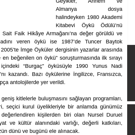
Geyikler, Annem ve 
Almanya dosya 
halindeyken 1980 Akademi 
Kitabevi Öykü Ödülü’nü 
3 Sait Faik Hikâye Armağanı’na değer görüldü ve 
 adını veren öykü ise 1987’de Tuncer Baytok 
 2005’te İmge Öyküler dergisinin yazarlar arasında 
en beğenilen on öykü” soruşturmasında ilk sırayı 
a içindeki “Burgaç” öyküsüyle 1990 Yunus Nadi 
 kazandı. Bazı öykülerine İngilizce, Fransızca, 
 antolojilerde yer verildi.
geniş kitlelerle buluşmasını sağlayan programları, 
eri, seçici kurul üyelikleriyle bir anlamda günümüz 
değerlendiren kişilerden biri olan Nursel Duruel 
t ve kültür alanındaki varlığı, değerli katkıları, 
zün dünü ve bugünü ele alınacak.