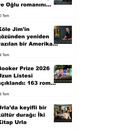
ve Oğlu romanını
sinemaya uyarlıyor
0 Tem
Köle Jim'in
gözünden yeniden
yazılan bir Amerikan
klasiği
9 Tem
Booker Prize 2026
Uzun Listesi
açıklandı: 163 roman
arasından seçilen 13
8 Tem
eser yarışacak
rla’da keyifli bir
kültür durağı: İki
Kitap Urla