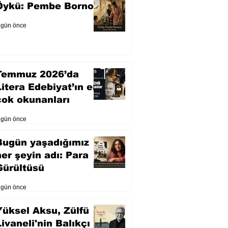
Öykü: Pembe Bornoz
 gün önce
Temmuz 2026’da
Litera Edebiyat’ın en
çok okunanları
 gün önce
Bugün yaşadığımız
her şeyin adı: Para
Gürültüsü
 gün önce
Yüksel Aksu, Zülfü
Livaneli'nin Balıkçı