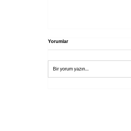
Yorumlar
Bir yorum yazın...
Bir davadan devasa bir devlet
eleştirisine