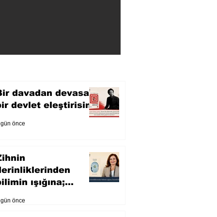
Bir davadan devasa
bir devlet eleştirisine
 gün önce
Zihnin
derinliklerinden
ilimin ışığına;
İnsanlık Karnesi
 gün önce