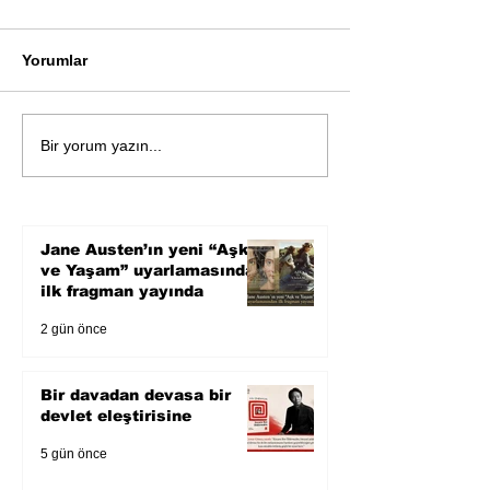
Yorumlar
Bir davadan devasa bir
Zihnin derinlik
Bir yorum yazın...
devlet eleştirisine
bilimin ışığına;
Karnesi
Jane Austen’ın yeni “Aşk
ve Yaşam” uyarlamasından
ilk fragman yayında
2 gün önce
Bir davadan devasa bir
devlet eleştirisine
5 gün önce