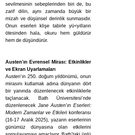
sevilmesinin sebeplerinden biri de, bu 
zarif dilin, aynı zamanda büyük bir 
mizah ve düşünsel derinlik sunmasıdır. 
Onun eserleri klişe tabirle yü<yılların 
ötesinden hala, okuru hem güldürür 
hem de düşündürür.
Austen’ın Evrensel Mirası: Etkinlikler 
ve Ekran Uyarlamaları
Austen’ın 250. doğum yıldönümü, onun 
mirasını kutlamak adına dünyanın dört 
bir yanında düzenlenecek etkinliklerle 
taçlanacak. Bath Üniversitesi’nde 
düzenlenecek 
Jane Austen’ın Eserleri: 
Modern Zamanlar ve Etkileri
 konferansı 
(16-17 Aralık 2025), yazarın eserlerinin 
günümüz dünyasına olan etkilerini 
sorgulayamayı amaçlıyor. Bath’taki ünlü 