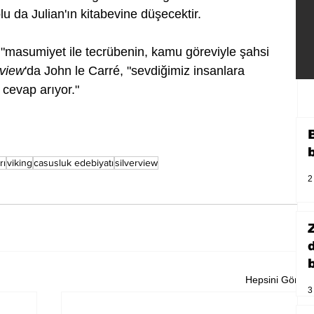
lu da Julian'ın kitabevine düşecektir.
 "masumiyet ile tecrübenin, kamu göreviyle şahsi 
rview
'da John le Carré, "sevdiğimiz insanlara 
cevap arıyor."
rı
viking
casusluk edebiyatı
silverview
2
b
Hepsini Gör
3