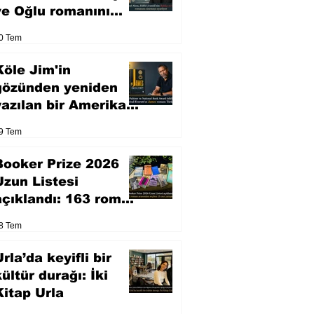
ve Oğlu romanını
sinemaya uyarlıyor
0 Tem
Köle Jim'in
gözünden yeniden
yazılan bir Amerikan
klasiği
9 Tem
Booker Prize 2026
Uzun Listesi
açıklandı: 163 roman
arasından seçilen 13
8 Tem
eser yarışacak
rla’da keyifli bir
kültür durağı: İki
Kitap Urla