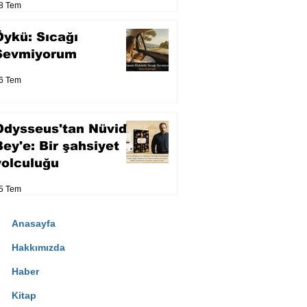
8 Tem
Öykü: Sıcağı
Sevmiyorum
6 Tem
Odysseus'tan Nüvid
Bey'e: Bir şahsiyet
yolculuğu
5 Tem
Anasayfa
Hakkımızda
Haber
Kitap