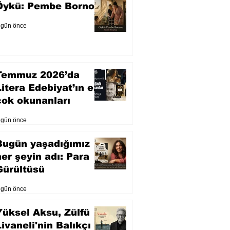
Öykü: Pembe Bornoz
 gün önce
Temmuz 2026’da
Litera Edebiyat’ın en
çok okunanları
 gün önce
Bugün yaşadığımız
her şeyin adı: Para
Gürültüsü
 gün önce
Yüksel Aksu, Zülfü
Livaneli'nin Balıkçı