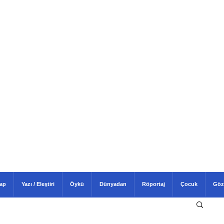
tap
Yazı / Eleştiri
Öykü
Dünyadan
Röportaj
Çocuk
Göz