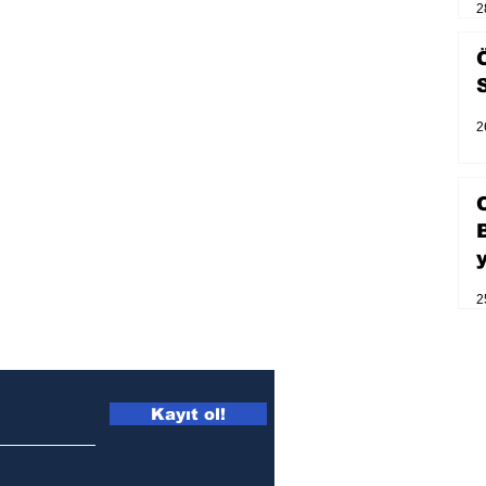
2
2
2
Kayıt ol!