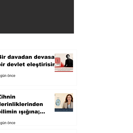
Bir davadan devasa
bir devlet eleştirisine
 gün önce
Zihnin
derinliklerinden
ilimin ışığına;
İnsanlık Karnesi
 gün önce