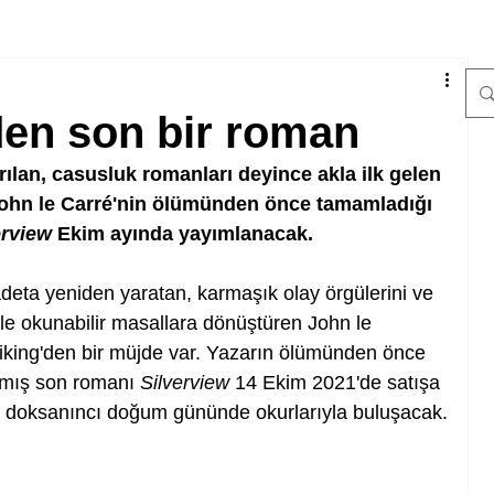
den son bir roman
ılan, casusluk romanları deyince akla ilk gelen 
 John le Carré'nin ölümünden önce tamamladığı 
erview
 Ekim ayında yayımlanacak.
deta yeniden yaratan, karmaşık olay örgülerini ve 
dille okunabilir masallara dönüştüren John le 
Viking'den bir müjde var. Yazarın ölümünden önce 
mış son romanı 
Silverview 
14 Ekim 2021'de satışa 
é doksanıncı doğum gününde okurlarıyla buluşacak.