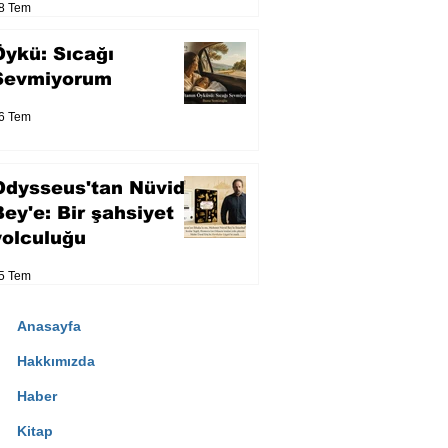
8 Tem
Öykü: Sıcağı
Sevmiyorum
6 Tem
Odysseus'tan Nüvid
Bey'e: Bir şahsiyet
yolculuğu
5 Tem
Anasayfa
Hakkımızda
Haber
Kitap