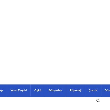
tap
Yazı / Eleştiri
Öykü
Dünyadan
Röportaj
Çocuk
Göz