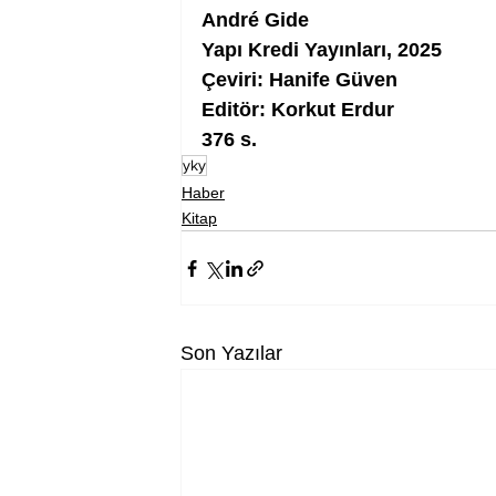
André Gide
Yapı Kredi Yayınları, 2025
Çeviri: Hanife Güven
Editör: Korkut Erdur
376 s.
yky
Haber
Kitap
Son Yazılar