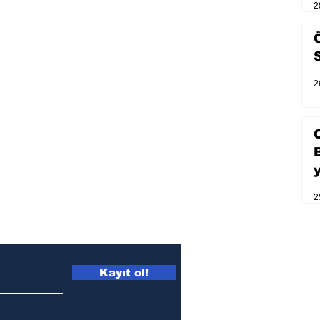
2
2
2
Kayıt ol!