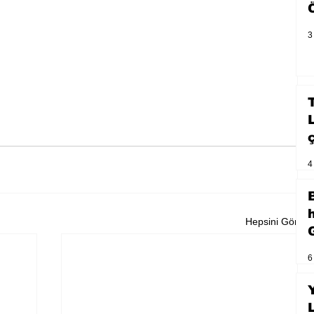
3
4
Hepsini Gör
6