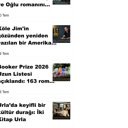
ve Oğlu romanını
sinemaya uyarlıyor
0 Tem
Köle Jim'in
gözünden yeniden
yazılan bir Amerikan
klasiği
9 Tem
Booker Prize 2026
Uzun Listesi
açıklandı: 163 roman
arasından seçilen 13
8 Tem
eser yarışacak
rla’da keyifli bir
kültür durağı: İki
Kitap Urla