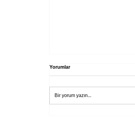
Yorumlar
Bir yorum yazın...
Bir davadan devasa bir devlet
eleştirisine