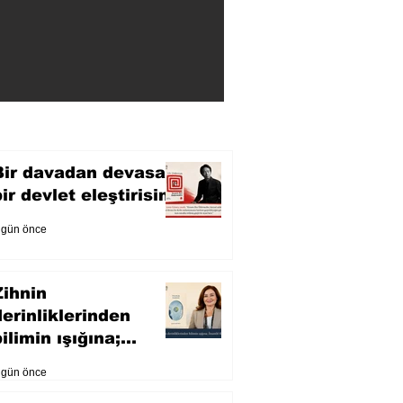
Bir davadan devasa
bir devlet eleştirisine
 gün önce
Zihnin
derinliklerinden
ilimin ışığına;
İnsanlık Karnesi
 gün önce