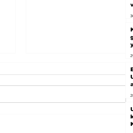
3
2
2
U
Zihnin derinliklerinden bilimin
ışığına; İnsanlık Karnesi