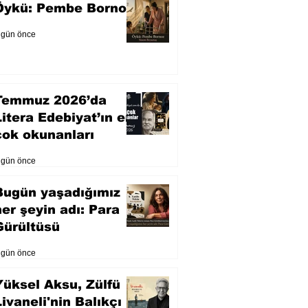
Öykü: Pembe Bornoz
 gün önce
Temmuz 2026’da
Litera Edebiyat’ın en
çok okunanları
 gün önce
Bugün yaşadığımız
her şeyin adı: Para
Gürültüsü
 gün önce
Yüksel Aksu, Zülfü
Livaneli'nin Balıkçı