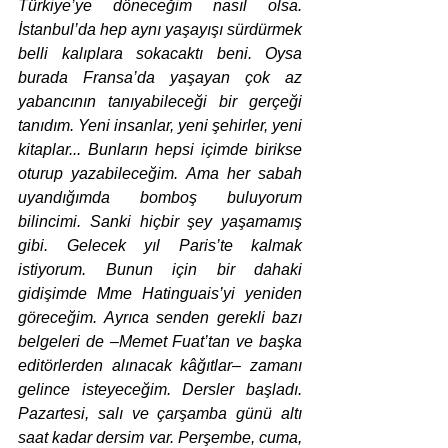
Türkiye’ye döneceğim nasıl olsa. 
İstanbul’da hep aynı yaşayışı sürdürmek 
belli kalıplara sokacaktı beni. Oysa 
burada Fransa’da yaşayan çok az 
yabancının tanıyabileceği bir gerçeği 
tanıdım. Yeni insanlar, yeni şehirler, yeni 
kitaplar... Bunların hepsi içimde birikse 
oturup yazabileceğim. Ama her sabah 
uyandığımda bomboş buluyorum 
bilincimi. Sanki hiçbir şey yaşamamış 
gibi. Gelecek yıl Paris’te kalmak 
istiyorum. Bunun için bir dahaki 
gidişimde Mme Hatinguais’yi yeniden 
göreceğim. Ayrıca senden gerekli bazı 
belgeleri de –Memet Fuat’tan ve başka 
editörlerden alınacak kâğıtlar– zamanı 
gelince isteyeceğim. Dersler başladı. 
Pazartesi, salı ve çarşamba günü altı 
saat kadar dersim var. Perşembe, cuma, 