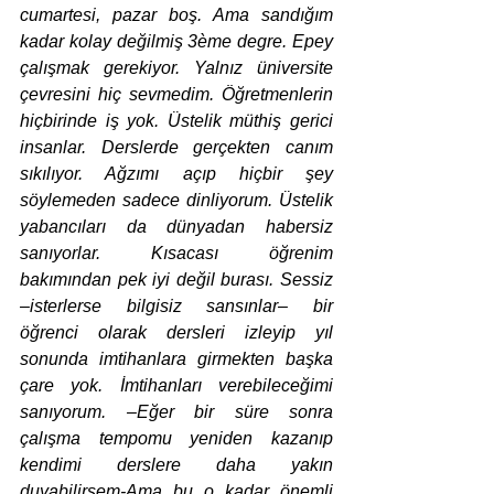
cumartesi, pazar boş. Ama sandığım 
kadar kolay değilmiş 3ème degre. Epey 
çalışmak gerekiyor. Yalnız üniversite 
çevresini hiç sevmedim. Öğretmenlerin 
hiçbirinde iş yok. Üstelik müthiş gerici 
insanlar. Derslerde gerçekten canım 
sıkılıyor. Ağzımı açıp hiçbir şey 
söylemeden sadece dinliyorum. Üstelik 
yabancıları da dünyadan habersiz 
sanıyorlar. Kısacası öğrenim 
bakımından pek iyi değil burası. Sessiz 
–isterlerse bilgisiz sansınlar– bir 
öğrenci olarak dersleri izleyip yıl 
sonunda imtihanlara girmekten başka 
çare yok. İmtihanları verebileceğimi 
sanıyorum. –Eğer bir süre sonra 
çalışma tempomu yeniden kazanıp 
kendimi derslere daha yakın 
duyabilirsem-Ama bu o kadar önemli 