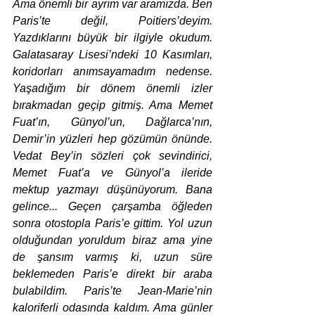
Ama önemli bir ayrım var aramızda. Ben 
Paris’te değil, Poitiers’deyim. 
Yazdıklarını büyük bir ilgiyle okudum. 
Galatasaray Lisesi’ndeki 10 Kasımları, 
koridorları anımsayamadım nedense. 
Yaşadığım bir dönem önemli izler 
bırakmadan geçip gitmiş. Ama Memet 
Fuat’ın, Günyol’un, Dağlarca’nın, 
Demir’in yüzleri hep gözümün önünde. 
Vedat Bey’in sözleri çok sevindirici, 
Memet Fuat’a ve Günyol’a ileride 
mektup yazmayı düşünüyorum. Bana 
gelince... Geçen çarşamba öğleden 
sonra otostopla Paris’e gittim. Yol uzun 
olduğundan yoruldum biraz ama yine 
de şansım varmış ki, uzun süre 
beklemeden Paris’e direkt bir araba 
bulabildim. Paris’te Jean-Marie’nin 
kaloriferli odasında kaldım. Ama günler 