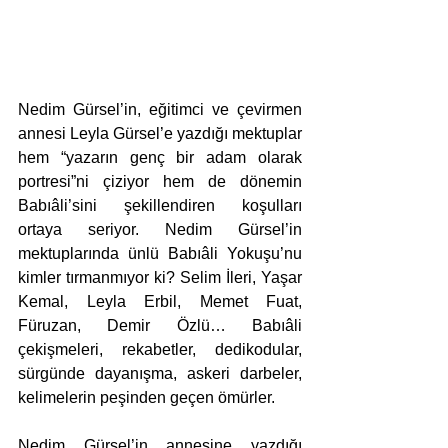
Nedim Gürsel’in, eğitimci ve çevirmen 
annesi Leyla Gürsel’e yazdığı mektuplar 
hem “yazarın genç bir adam olarak 
portresi”ni çiziyor hem de dönemin 
Babıâli’sini şekillendiren koşulları 
ortaya seriyor. Nedim Gürsel’in 
mektuplarında ünlü Babıâli Yokuşu’nu 
kimler tırmanmıyor ki? Selim İleri, Yaşar 
Kemal, Leyla Erbil, Memet Fuat, 
Füruzan, Demir Özlü… Babıâli 
çekişmeleri, rekabetler, dedikodular, 
sürgünde dayanışma, askeri darbeler, 
kelimelerin peşinden geçen ömürler.
Nedim Gürsel’in annesine yazdığı 