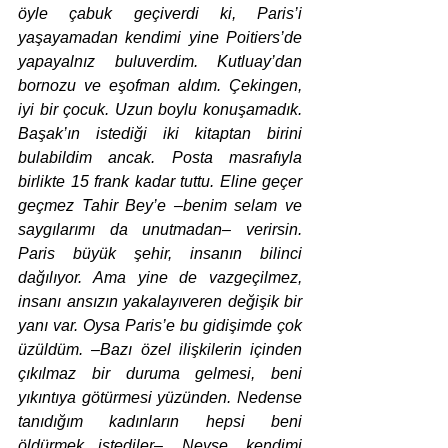
öyle çabuk geçiverdi ki, Paris’i 
yaşayamadan kendimi yine Poitiers’de 
yapayalnız buluverdim. Kutluay’dan 
bornozu ve eşofman aldım. Çekingen, 
iyi bir çocuk. Uzun boylu konuşamadık. 
Başak’ın istediği iki kitaptan birini 
bulabildim ancak. Posta masrafıyla 
birlikte 15 frank kadar tuttu. Eline geçer 
geçmez Tahir Bey’e –benim selam ve 
saygılarımı da unutmadan– verirsin. 
Paris büyük şehir, insanın bilinci 
dağılıyor. Ama yine de vazgeçilmez, 
insanı ansızın yakalayıveren değişik bir 
yanı var. Oysa Paris’e bu gidişimde çok 
üzüldüm. –Bazı özel ilişkilerin içinden 
çıkılmaz bir duruma gelmesi, beni 
yıkıntıya götürmesi yüzünden. Nedense 
tanıdığım kadınların hepsi beni 
öldürmek istediler–. Neyse, kendimi 