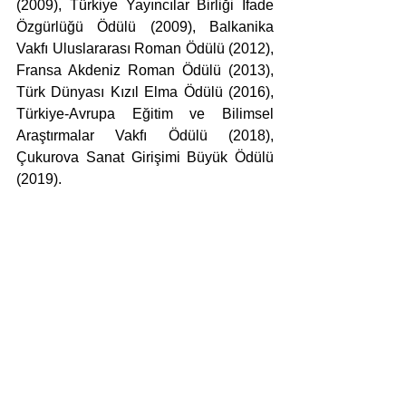
(2009), Türkiye Yayıncılar Birliği İfade 
Özgürlüğü Ödülü (2009), Balkanika 
Vakfı Uluslararası Roman Ödülü (2012), 
Fransa Akdeniz Roman Ödülü (2013), 
Türk Dünyası Kızıl Elma Ödülü (2016), 
Türkiye-Avrupa Eğitim ve Bilimsel 
Araştırmalar Vakfı Ödülü (2018), 
Çukurova Sanat Girişimi Büyük Ödülü 
(2019).
KAVUŞMAK HAYAL OLDU
Nedim Gürsel
Doğan Kitap, 2025
Tür: Anı
512 s.
doğan kitap
mektup
Haber
Kitap