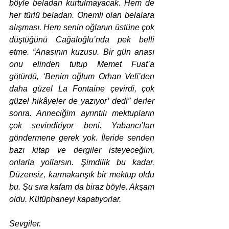
böyle beladan kurtulmayacak. Hem de 
her türlü beladan. Önemli olan belalara 
alışması. Hem senin oğlanın üstüne çok 
düştüğünü Cağaloğlu’nda pek belli 
etme. “Anasının kuzusu. Bir gün anası 
onu elinden tutup Memet Fuat’a 
götürdü, ‘Benim oğlum Orhan Veli’den 
daha güzel La Fontaine çevirdi, çok 
güzel hikâyeler de yazıyor’ dedi” derler 
sonra. Anneciğim ayrıntılı mektupların 
çok sevindiriyor beni. Yabancı’ları 
göndermene gerek yok. İleride senden 
bazı kitap ve dergiler isteyeceğim, 
onlarla yollarsın. Şimdilik bu kadar. 
Düzensiz, karmakarışık bir mektup oldu 
bu. Şu sıra kafam da biraz böyle. Akşam 
oldu. Kütüphaneyi kapatıyorlar.
Sevgiler.