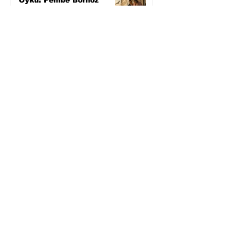
4 gün önce
Temmuz 2026’da Litera
Edebiyat’ın en çok
okunanları
5 gün önce
Bugün yaşadığımız her
şeyin adı: Para Gürültüsü
7 gün önce
Yüksel Aksu, Zülfü
Livaneli'nin Balıkçı ve
Oğlu romanını sinemaya