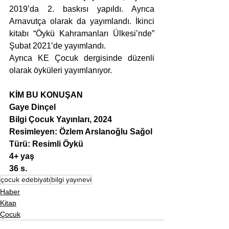
2019’da 2. baskısı yapıldı. Ayrıca 
Arnavutça olarak da yayımlandı. İkinci 
kitabı “
Öykü Kahramanları Ülkesi’nde
” 
Şubat 2021’de yayımlandı. 
Ayrıca KE Çocuk dergisinde
düzenli 
olarak öyküleri yayımlanıyor.
KİM BU KONUŞAN
Gaye Dinçel
Bilgi Çocuk Yayınları, 2024
Resimleyen: Özlem Arslanoğlu Sağol
Türü: Resimli Öykü
4+ yaş
36 s.
çocuk edebiyatı
bilgi yayınevi
Haber
Kitap
Çocuk