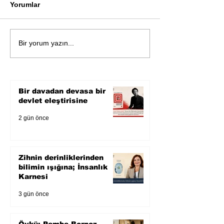
Yorumlar
Öykü: Pembe B
Zihnin derinliklerinden
Bir yorum yazın...
bilimin ışığına; İnsanlık
Karnesi
Bir davadan devasa bir
devlet eleştirisine
2 gün önce
Zihnin derinliklerinden
bilimin ışığına; İnsanlık
Karnesi
3 gün önce
Öykü: Pembe Bornoz